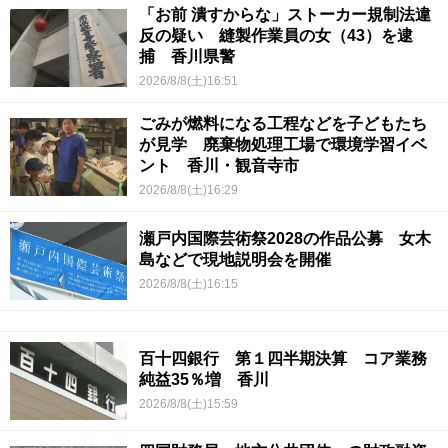
「お前 潰すからな」ストーカー規制法違
反の疑い 縫製作業員の女（43）を逮
捕 香川県警
2026/8/8(土)16:51
ごみが燃料になる工程などを子どもたち
が見学 廃棄物処理工場で環境学習イベ
ント 香川・観音寺市
2026/8/8(土)16:29
瀬戸内国際芸術祭2028の作品公募 女木
島などで現地説明会を開催
2026/8/8(土)16:15
百十四銀行 第１四半期決算 コア業務
純益35％増 香川
2026/8/8(土)15:59