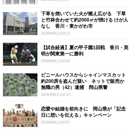
下草を焼いていた火が燃え広がる 下草
と竹林合わせて約2000㎡が焼ける けが人
なし 香川・東かがわ市
2026/8/8(土)19:13
【試合経過】夏の甲子園1回戦 香川・英
明が関東第一に勝利
2026/8/8(土)18:50
ビニールハウスからシャインマスカット
約200房を盗んだ疑い ネットで販売か
無職の男（42）逮捕 岡山県警
2026/8/8(土)18:15
恋愛や結婚を前向きに 岡山県が「記念
日に想いを伝える」キャンペーン
2026/8/8(土)16:57