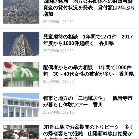
四国財務局 地方公共団体への財政融資
資金の貸付状況を発表 貸付額は2年ぶり
増加
2026/8/8(土)14:32
児童虐待の相談 1年間で1271件 2017
年度から1000件超続く 香川県
2026/8/8(土)12:31
配偶者からの暴力相談 1年間で1000件
超 30～40代女性の被害が多い 香川県
2026/8/8(土)12:21
都市と地方の「二地域居住」 観音寺市
が暮らし体験ツアー 香川
2026/8/8(土)12:15
JR岡山駅でお盆期間の下りピーク 多く
の帰省客らで混雑 山陽新幹線は始発か