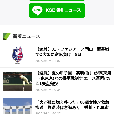
新着ニュース
【速報】J1・ファジアーノ岡山 開幕戦
でC大阪に逆転負け 8日
2026/8/8(土)21:07
【速報】夏の甲子園 英明(香川)が関東第
一(東東京)との投手戦制す エース冨岡は9
回1失点完投
2026/8/8(土)20:34
「火が服に燃え移った」86歳女性が救急
搬送 搬送時は意識あり 香川・丸亀市
2026/8/8(土)20:27