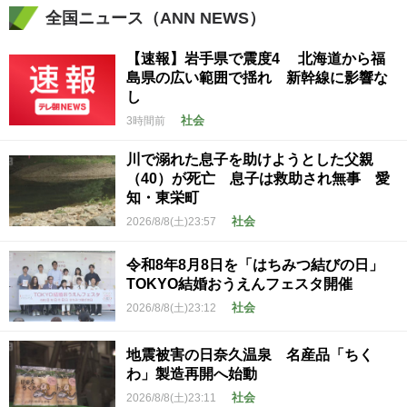
全国ニュース（ANN NEWS）
【速報】岩手県で震度4 北海道から福
島県の広い範囲で揺れ 新幹線に影響な
し
社会
3時間前
川で溺れた息子を助けようとした父親
（40）が死亡 息子は救助され無事 愛
知・東栄町
社会
2026/8/8(土)23:57
令和8年8月8日を「はちみつ結びの日」
TOKYO結婚おうえんフェスタ開催
社会
2026/8/8(土)23:12
地震被害の日奈久温泉 名産品「ちく
わ」製造再開へ始動
社会
2026/8/8(土)23:11