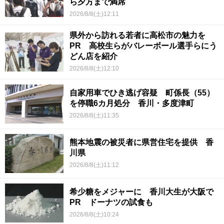
ら夕方まで満席
2026/8/8(土)12:11
県外から訪れる若者に高松市の魅力を
PR 高校生らがバレーボール選手らにう
どん店を紹介
2026/8/8(土)12:10
自家用車でひき逃げ容疑 町係長（55）
を停職6カ月処分 香川・多度津町
2026/8/8(土)11:35
熊本地震の被災者に県営住宅を提供 香
川県
2026/8/8(土)11:12
希少糖をメジャーに 香川大生が大阪で
PR ドーナツの試食も
2026/8/8(土)10:24