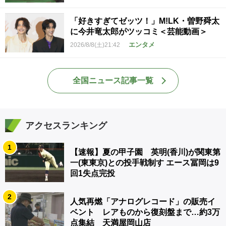
「好きすぎてゼッツ！」M!LK・曽野舜太
に今井竜太郎がツッコミ＜芸能動画＞
エンタメ
2026/8/8(土)21:42
全国ニュース記事一覧
アクセスランキング
1
【速報】夏の甲子園 英明(香川)が関東第
一(東東京)との投手戦制す エース冨岡は9
回1失点完投
2
人気再燃「アナログレコード」の販売イ
ベント レアものから復刻盤まで…約3万
点集結 天満屋岡山店