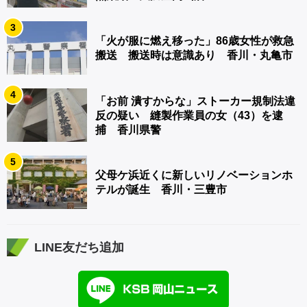
3
「火が服に燃え移った」86歳女性が救急
搬送 搬送時は意識あり 香川・丸亀市
4
「お前 潰すからな」ストーカー規制法違
反の疑い 縫製作業員の女（43）を逮
捕 香川県警
5
父母ケ浜近くに新しいリノベーションホ
テルが誕生 香川・三豊市
LINE友だち追加