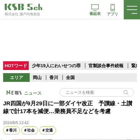
番組表
アプリ
株式会社 瀬戸内海放送
HOTワード
少年19人にわいせつの罪
官製談合事件続報
緊急
エリア
岡山
香川
全国
ニュース
JR四国が9月29日に一部ダイヤ改正 予讃線・土讃
線で計17本を減便…乗務員不足などを考慮
2024/8/5 13:42
香川
社会
交通