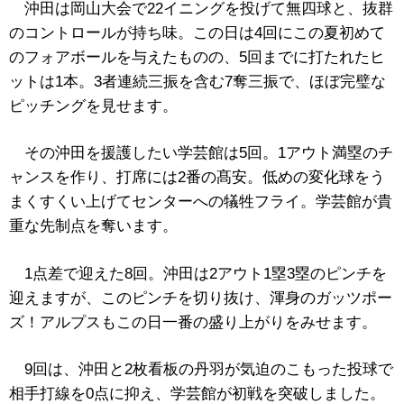
沖田は岡山大会で22イニングを投げて無四球と、抜群
のコントロールが持ち味。この日は4回にこの夏初めて
のフォアボールを与えたものの、5回までに打たれたヒ
ットは1本。3者連続三振を含む7奪三振で、ほぼ完璧な
ピッチングを見せます。
その沖田を援護したい学芸館は5回。1アウト満塁のチ
ャンスを作り、打席には2番の髙安。低めの変化球をう
まくすくい上げてセンターへの犠牲フライ。学芸館が貴
重な先制点を奪います。
1点差で迎えた8回。沖田は2アウト1塁3塁のピンチを
迎えますが、このピンチを切り抜け、渾身のガッツポー
ズ！アルプスもこの日一番の盛り上がりをみせます。
9回は、沖田と2枚看板の丹羽が気迫のこもった投球で
相手打線を0点に抑え、学芸館が初戦を突破しました。