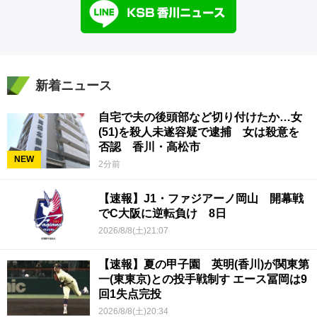
新着ニュース
自宅で夫の後頭部など切り付けたか…女
(51)を殺人未遂容疑で逮捕 女は殺意を
否認 香川・高松市
NEW
2分前
【速報】J1・ファジアーノ岡山 開幕戦
でC大阪に逆転負け 8日
2026/8/8(土)21:07
【速報】夏の甲子園 英明(香川)が関東第
一(東東京)との投手戦制す エース冨岡は9
回1失点完投
2026/8/8(土)20:34