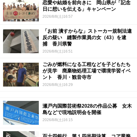
恋愛や結婚を前向きに 岡山県が「記念
日に想いを伝える」キャンペーン
2026/8/8(土)16:57
「お前 潰すからな」ストーカー規制法違
反の疑い 縫製作業員の女（43）を逮
捕 香川県警
2026/8/8(土)16:51
ごみが燃料になる工程などを子どもたち
が見学 廃棄物処理工場で環境学習イベ
ント 香川・観音寺市
2026/8/8(土)16:29
瀬戸内国際芸術祭2028の作品公募 女木
島などで現地説明会を開催
2026/8/8(土)16:15
百十四銀行 第１四半期決算 コア業務