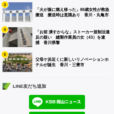
3
「火が服に燃え移った」86歳女性が救急
搬送 搬送時は意識あり 香川・丸亀市
4
「お前 潰すからな」ストーカー規制法違
反の疑い 縫製作業員の女（43）を逮
捕 香川県警
5
父母ケ浜近くに新しいリノベーションホ
テルが誕生 香川・三豊市
LINE友だち追加