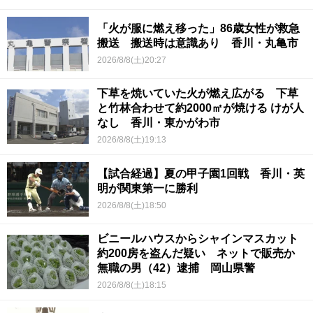
「火が服に燃え移った」86歳女性が救急
搬送 搬送時は意識あり 香川・丸亀市
2026/8/8(土)20:27
下草を焼いていた火が燃え広がる 下草
と竹林合わせて約2000㎡が焼ける けが人
なし 香川・東かがわ市
2026/8/8(土)19:13
【試合経過】夏の甲子園1回戦 香川・英
明が関東第一に勝利
2026/8/8(土)18:50
ビニールハウスからシャインマスカット
約200房を盗んだ疑い ネットで販売か
無職の男（42）逮捕 岡山県警
2026/8/8(土)18:15