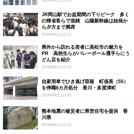
2026/8/8(土)12:15
JR岡山駅でお盆期間の下りピーク 多く
の帰省客らで混雑 山陽新幹線は始発か
ら夕方まで満席
2026/8/8(土)12:11
県外から訪れる若者に高松市の魅力を
PR 高校生らがバレーボール選手らにう
どん店を紹介
2026/8/8(土)12:10
自家用車でひき逃げ容疑 町係長（55）
を停職6カ月処分 香川・多度津町
2026/8/8(土)11:35
熊本地震の被災者に県営住宅を提供 香
川県
2026/8/8(土)11:12