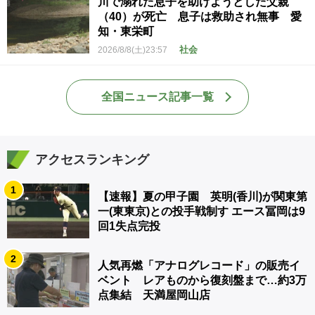
川で溺れた息子を助けようとした父親
（40）が死亡 息子は救助され無事 愛
知・東栄町
社会
2026/8/8(土)23:57
全国ニュース記事一覧
アクセスランキング
1
【速報】夏の甲子園 英明(香川)が関東第
一(東東京)との投手戦制す エース冨岡は9
回1失点完投
2
人気再燃「アナログレコード」の販売イ
ベント レアものから復刻盤まで…約3万
点集結 天満屋岡山店