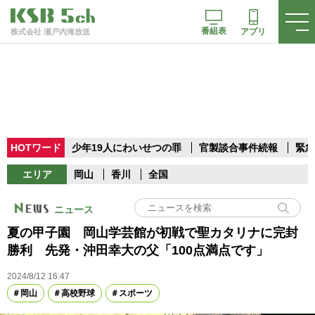
番組表
アプリ
株式会社 瀬戸内海放送
HOTワード
少年19人にわいせつの罪
官製談合事件続報
緊急
エリア
岡山
香川
全国
ニュース
夏の甲子園 岡山学芸館が初戦で聖カタリナに完封
勝利 先発・沖田幸大の父「100点満点です」
2024/8/12 16:47
岡山
高校野球
スポーツ