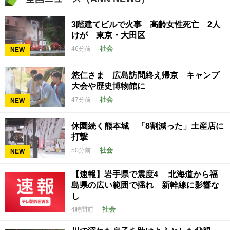
3階建てビルで火事 高齢女性死亡 2人
けが 東京・大田区
社会
46分前
NEW
悠仁さま 広島訪問終え帰京 キャンプ
大会や歴史博物館に
社会
47分前
NEW
休園続く熊本城 「8割減った」土産店に
打撃
社会
50分前
NEW
【速報】岩手県で震度4 北海道から福
島県の広い範囲で揺れ 新幹線に影響な
し
社会
4時間前