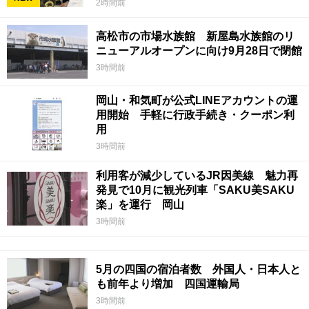
2時間前
高松市の市場水族館 新屋島水族館のリ
ニューアルオープンに向け9月28日で閉館
3時間前
岡山・和気町が公式LINEアカウントの運
用開始 手軽に行政手続き・クーポン利
用
3時間前
利用客が減少しているJR因美線 魅力再
発見で10月に観光列車「SAKU美SAKU
楽」を運行 岡山
3時間前
5月の四国の宿泊者数 外国人・日本人と
も前年より増加 四国運輸局
3時間前