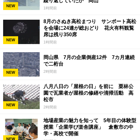
繰り返していたか 岡山
NEW
1時間前
8月のさぬき高松まつり サンポート高松
を会場に24連が総おどり 花火有料観覧
席は残り350席
NEW
1時間前
岡山県 7月の企業倒産12件 7カ月連続
で二桁台
2時間前
NEW
八月八日の「屋根の日」を前に 栗林公
園で瓦業者が屋根の修繕や清掃活動 高
松市
NEW
2時間前
地場産業の魅力を知って 5年目の体験型
授業「企業学び楽舎講座」 倉敷市の中
学・高校で開催
NEW