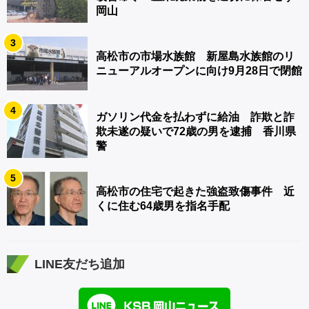
岡山
3
高松市の市場水族館 新屋島水族館のリ
ニューアルオープンに向け9月28日で閉館
4
ガソリン代金を払わずに給油 詐欺と詐
欺未遂の疑いで72歳の男を逮捕 香川県
警
5
高松市の住宅で起きた強盗致傷事件 近
くに住む64歳男を指名手配
LINE友だち追加