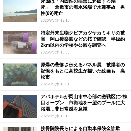
死因は「内因性の疾患に起因する溺
死」 倉敷市の海水浴場で水難事故 男
性(69)死亡
2026/8/6(木)19:16
特定外来生物クビアカツヤカミキリの被
害 岡山後楽園などの桜で確認 半径約
2km以内の学校や公園を調査へ
2026/8/6(木)18:33
原爆の悲惨さ伝えるパネル展 被爆者の
記憶をもとに高校生が描いた絵画も 高
松市
2026/8/6(木)18:31
アパホテルが岡山市中心部の激戦区に2棟
目オープン 市街地を一望のプールに大
浴場…非日常感を意識
2026/8/6(木)18:13
接骨院院長らによる自動車保険金詐欺