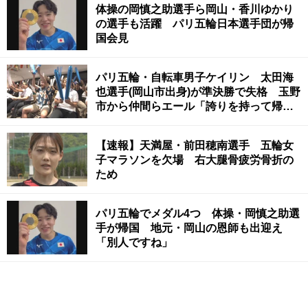
体操の岡慎之助選手ら岡山・香川ゆかり
の選手も活躍 パリ五輪日本選手団が帰
国会見
パリ五輪・自転車男子ケイリン 太田海
也選手(岡山市出身)が準決勝で失格 玉野
市から仲間らエール「誇りを持って帰っ
て」
【速報】天満屋・前田穂南選手 五輪女
子マラソンを欠場 右大腿骨疲労骨折の
ため
パリ五輪でメダル4つ 体操・岡慎之助選
手が帰国 地元・岡山の恩師も出迎え
「別人ですね」