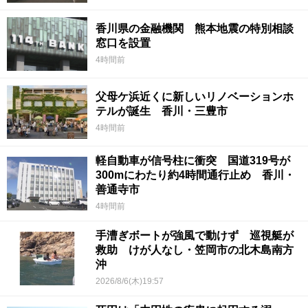
香川県の金融機関 熊本地震の特別相談
窓口を設置
4時間前
父母ケ浜近くに新しいリノベーションホ
テルが誕生 香川・三豊市
4時間前
軽自動車が信号柱に衝突 国道319号が
300mにわたり約4時間通行止め 香川・
善通寺市
4時間前
手漕ぎボートが強風で動けず 巡視艇が
救助 けが人なし・笠岡市の北木島南方
沖
2026/8/6(木)19:57