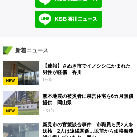
新着ニュース
【速報】さぬき市でイノシシにかまれた
男性が軽傷 香川
1分前
NEW
熊本地震の被災者に県営住宅を6カ月無償
提供 岡山県
23分前
NEW
新見市の官製談合事件 市職員ら男2人を
送検 2人は遠縁関係…以前から価格漏洩