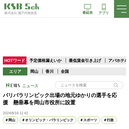
番組表
アプリ
株式会社 瀬戸内海放送
HOTワード
予定価格漏えいか
最低賃金引き上げ
アパホテル
エリア
岡山
香川
全国
ニュース
パリパラリンピック出場の地元ゆかりの選手を応
援 懸垂幕を岡山市役所に設置
2024/8/16 11:42
岡山
オリンピック・パラリンピック
スポーツ
行政