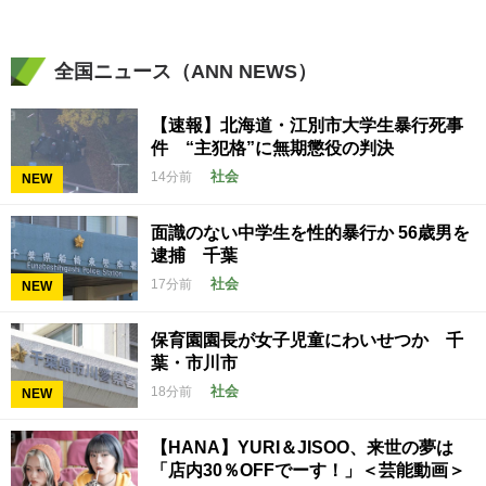
全国ニュース（ANN NEWS）
【速報】北海道・江別市大学生暴行死事
件 “主犯格”に無期懲役の判決
社会
14分前
NEW
面識のない中学生を性的暴行か 56歳男を
逮捕 千葉
社会
17分前
NEW
保育園園長が女子児童にわいせつか 千
葉・市川市
社会
18分前
NEW
【HANA】YURI＆JISOO、来世の夢は
「店内30％OFFでーす！」＜芸能動画＞