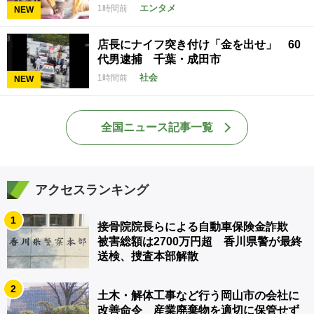
エンタメ
1時間前
NEW
店長にナイフ突き付け「金を出せ」 60
代男逮捕 千葉・成田市
社会
1時間前
NEW
全国ニュース記事一覧
アクセスランキング
1
接骨院院長らによる自動車保険金詐欺
被害総額は2700万円超 香川県警が最終
送検、捜査本部解散
2
土木・解体工事など行う岡山市の会社に
改善命令 産業廃棄物を適切に保管せず