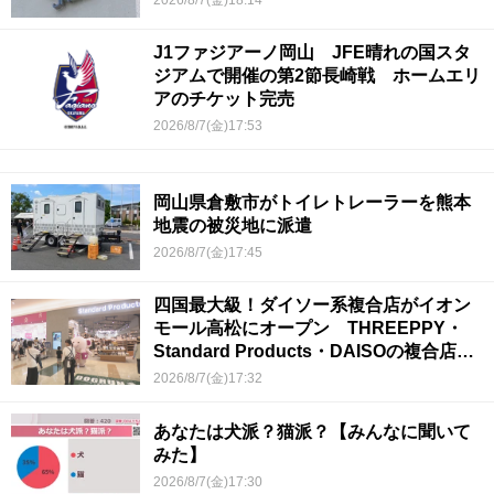
J1ファジアーノ岡山 JFE晴れの国スタ
ジアムで開催の第2節長崎戦 ホームエリ
アのチケット完売
2026/8/7(金)17:53
岡山県倉敷市がトイレトレーラーを熊本
地震の被災地に派遣
2026/8/7(金)17:45
四国最大級！ダイソー系複合店がイオン
モール高松にオープン THREEPPY・
Standard Products・DAISOの複合店は
香川県初
2026/8/7(金)17:32
あなたは犬派？猫派？【みんなに聞いて
みた】
2026/8/7(金)17:30