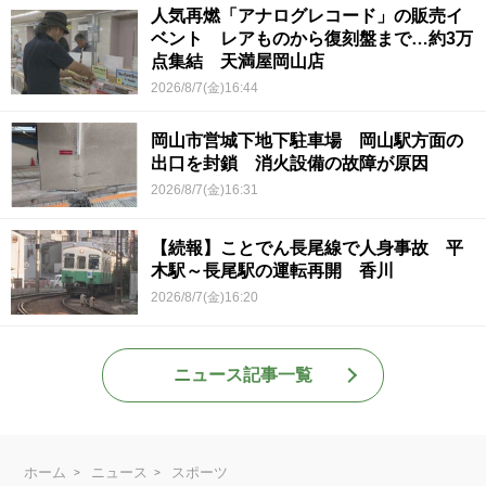
人気再燃「アナログレコード」の販売イ
ベント レアものから復刻盤まで…約3万
点集結 天満屋岡山店
2026/8/7(金)16:44
岡山市営城下地下駐車場 岡山駅方面の
出口を封鎖 消火設備の故障が原因
2026/8/7(金)16:31
【続報】ことでん長尾線で人身事故 平
木駅～長尾駅の運転再開 香川
2026/8/7(金)16:20
ニュース記事一覧
ホーム
ニュース
スポーツ