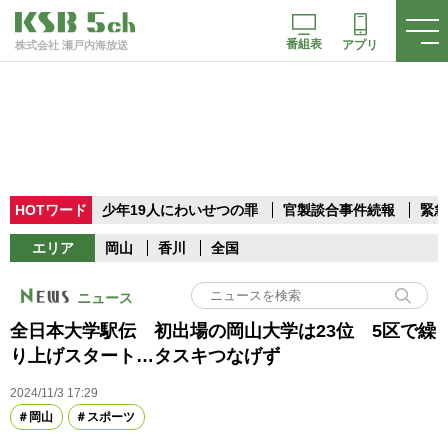
番組表
アプリ
株式会社 瀬戸内海放送
HOTワード
少年19人にわいせつの罪
官製談合事件続報
緊急
エリア
岡山
香川
全国
ニュース
全日本大学駅伝 初出場の岡山大学は23位 5区で繰
り上げスタート…タスキつなげず
2024/11/3 17:29
岡山
スポーツ