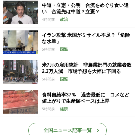
中道・立憲・公明 合流をめぐり食い違
い 合流先は中道？立憲？
政治
4時間前
イラン攻撃 米国がミサイル不足？「危険
な水準」
国際
5時間前
米7月の雇用統計 非農業部門の就業者数
2.3万人減 市場予想を大幅に下回る
国際
5時間前
食料自給率37％ 過去最低に コメなど
値上がりで生産額ベースは上昇
経済
5時間前
全国ニュース記事一覧