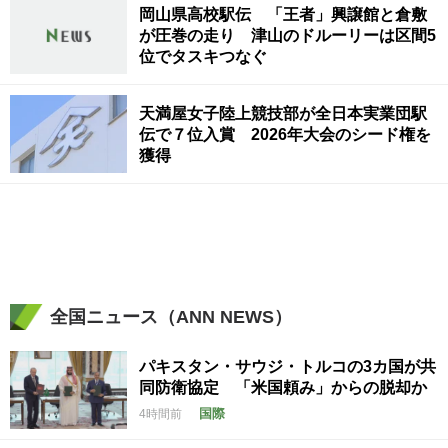
岡山県高校駅伝 「王者」興譲館と倉敷
が圧巻の走り 津山のドルーリーは区間5
位でタスキつなぐ
天満屋女子陸上競技部が全日本実業団駅
伝で７位入賞 2026年大会のシード権を
獲得
全国ニュース（ANN NEWS）
パキスタン・サウジ・トルコの3カ国が共
同防衛協定 「米国頼み」からの脱却か
国際
4時間前