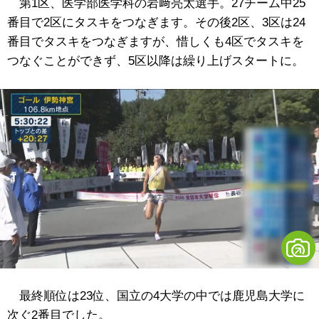
第1区、医学部医学科の岩﨑亮太選手。27チーム中25
番目で2区にタスキをつなぎます。その後2区、3区は24
番目でタスキをつなぎますが、惜しくも4区でタスキを
つなぐことができず、5区以降は繰り上げスタートに。
最終順位は23位、国立の4大学の中では鹿児島大学に
次ぐ2番目でした。