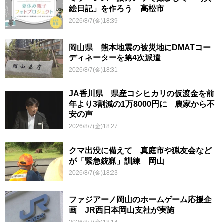
絵日記」を作ろう 高松市
2026/8/7(金)18:39
岡山県 熊本地震の被災地にDMATコー
ディネーターを第4次派遣
2026/8/7(金)18:31
JA香川県 県産コシヒカリの仮渡金を前
年より3割減の1万8000円に 農家から不
安の声
2026/8/7(金)18:27
クマ出没に備えて 真庭市や猟友会など
が「緊急銃猟」訓練 岡山
2026/8/7(金)18:23
ファジアーノ岡山のホームゲーム応援企
画 JR西日本岡山支社が実施
2026/8/7(金)18:14