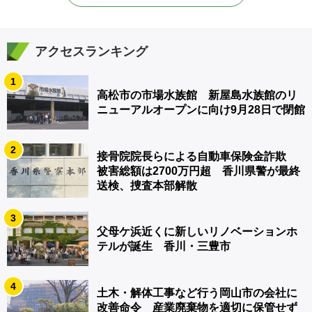
アクセスランキング
1
高松市の市場水族館 新屋島水族館のリ
ニューアルオープンに向け9月28日で閉館
2
接骨院院長らによる自動車保険金詐欺
被害総額は2700万円超 香川県警が最終
送検、捜査本部解散
3
父母ケ浜近くに新しいリノベーションホ
テルが誕生 香川・三豊市
4
土木・解体工事など行う岡山市の会社に
改善命令 産業廃棄物を適切に保管せず