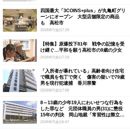
四国最大「3COINS+plus」が丸亀町グリ
ーンにオープン 大型店舗限定の商品
も 高松市
2026/8/7(金)17:29
【特集】原爆投下81年 戦争の記憶を受
け継ぐ…平和を願う高松市の9歳の少女
2026/8/7(金)17:19
「入所者が暴れている」高齢者向け住宅
で職員を包丁で突く 傷害の疑いで79歳
男を現行犯逮捕 香川県警
2026/8/7(金)17:08
8～13歳の少年19人にわいせつな行為を
した罪など 元団体職員の男(31)に懲役
15年の判決 岡山地裁「常習性は際立っ
ていて被害結果も非常に重い」
2026/8/7(金)16:47