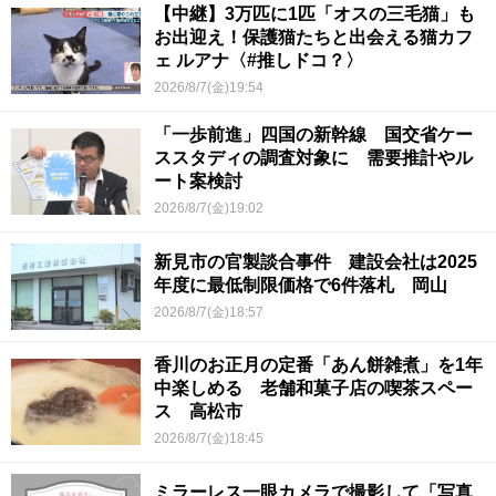
【中継】3万匹に1匹「オスの三毛猫」も
お出迎え！保護猫たちと出会える猫カフ
ェ ルアナ〈#推しドコ？〉
2026/8/7(金)19:54
「一歩前進」四国の新幹線 国交省ケー
ススタディの調査対象に 需要推計やル
ート案検討
2026/8/7(金)19:02
新見市の官製談合事件 建設会社は2025
年度に最低制限価格で6件落札 岡山
2026/8/7(金)18:57
香川のお正月の定番「あん餅雑煮」を1年
中楽しめる 老舗和菓子店の喫茶スペー
ス 高松市
2026/8/7(金)18:45
ミラーレス一眼カメラで撮影して「写真