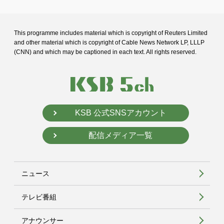
This programme includes material which is copyright of Reuters Limited
and
other material which is copyright of Cable News Network LP, LLLP
(CNN) and
which may be captioned in each text. All rights reserved.
KSB 公式SNSアカウント
配信メディア一覧
ニュース
テレビ番組
アナウンサー