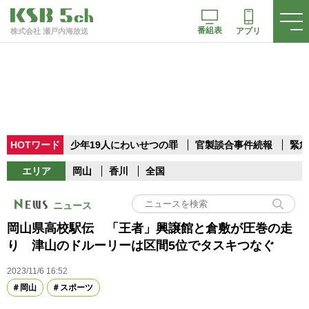
番組表
アプリ
株式会社 瀬戸内海放送
HOTワード
少年19人にわいせつの罪
官製談合事件続報
緊急
エリア
岡山
香川
全国
ニュース
岡山県高校駅伝 「王者」興譲館と倉敷が圧巻の走
り 津山のドルーリーは区間5位でタスキつなぐ
2023/11/6 16:52
岡山
スポーツ