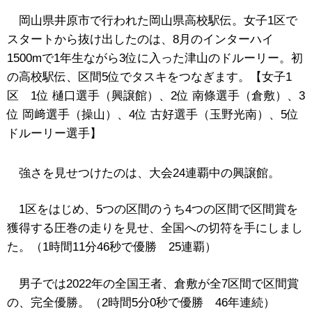
岡山県井原市で行われた岡山県高校駅伝。女子1区で
スタートから抜け出したのは、8月のインターハイ
1500mで1年生ながら3位に入った津山のドルーリー。初
の高校駅伝、区間5位でタスキをつなぎます。【女子1
区 1位 樋口選手（興譲館）、2位 南條選手（倉敷）、3
位 岡﨑選手（操山）、4位 古好選手（玉野光南）、5位
ドルーリー選手】
強さを見せつけたのは、大会24連覇中の興譲館。
1区をはじめ、5つの区間のうち4つの区間で区間賞を
獲得する圧巻の走りを見せ、全国への切符を手にしまし
た。（1時間11分46秒で優勝 25連覇）
男子では2022年の全国王者、倉敷が全7区間で区間賞
の、完全優勝。（2時間5分0秒で優勝 46年連続）