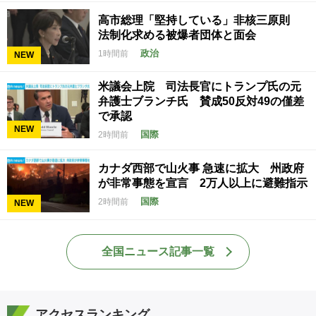
高市総理「堅持している」非核三原則
法制化求める被爆者団体と面会
政治
1時間前
NEW
米議会上院 司法長官にトランプ氏の元
弁護士ブランチ氏 賛成50反対49の僅差
で承認
NEW
国際
2時間前
カナダ西部で山火事 急速に拡大 州政府
が非常事態を宣言 2万人以上に避難指示
国際
2時間前
NEW
全国ニュース記事一覧
アクセスランキング