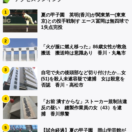
1
夏の甲子園 英明(香川)が関東第一(東東
京)との投手戦制す エース冨岡は無四球で
1失点完投
2
「火が服に燃え移った」86歳女性が救急
搬送 搬送時は意識あり 香川・丸亀市
3
自宅で夫の後頭部など切り付けたか…女
(51)を殺人未遂容疑で逮捕 女は殺意を
否認 香川・高松市
4
「お前 潰すからな」ストーカー規制法違
反の疑い 縫製作業員の女（43）を逮
捕 香川県警
5
【試合経過】夏の甲子園 岡山学芸館が