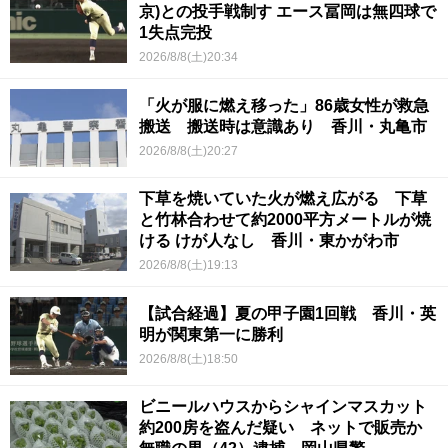
京)との投手戦制す エース冨岡は無四球で
1失点完投
2026/8/8(土)20:34
「火が服に燃え移った」86歳女性が救急
搬送 搬送時は意識あり 香川・丸亀市
2026/8/8(土)20:27
下草を焼いていた火が燃え広がる 下草
と竹林合わせて約2000平方メートルが焼
ける けが人なし 香川・東かがわ市
2026/8/8(土)19:13
【試合経過】夏の甲子園1回戦 香川・英
明が関東第一に勝利
2026/8/8(土)18:50
ビニールハウスからシャインマスカット
約200房を盗んだ疑い ネットで販売か