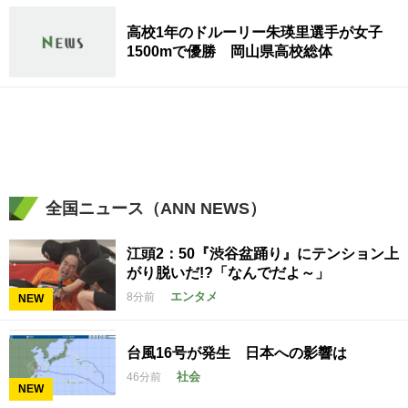
高校1年のドルーリー朱瑛里選手が女子
1500mで優勝 岡山県高校総体
全国ニュース（ANN NEWS）
江頭2：50『渋谷盆踊り』にテンション上
がり脱いだ!?「なんでだよ～」
エンタメ
8分前
NEW
台風16号が発生 日本への影響は
社会
46分前
NEW