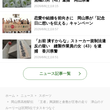
無職の男（42）逮捕 岡山県警
2026/8/8(土)18:15
恋愛や結婚を前向きに 岡山県が「記念
日に想いを伝える」キャンペーン
2026/8/8(土)16:57
「お前 潰すからな」ストーカー規制法違
反の疑い 縫製作業員の女（43）を逮
捕 香川県警
2026/8/8(土)16:51
ニュース記事一覧
ホーム
ニュース
スポーツ
岡山県高校駅伝 「王者」興譲館と倉敷が圧巻の走り 津山のド
ルーリーは区間5位でタスキつなぐ