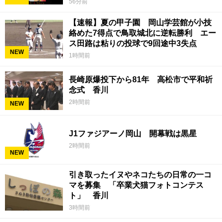
56分前
【速報】夏の甲子園 岡山学芸館が小技
絡めた7得点で鳥取城北に逆転勝利 エー
ス田路は粘りの投球で9回途中3失点
NEW
1時間前
長崎原爆投下から81年 高松市で平和祈
念式 香川
2時間前
NEW
J1ファジアーノ岡山 開幕戦は黒星
2時間前
NEW
引き取ったイヌやネコたちの日常の一コ
マを募集 「卒業犬猫フォトコンテス
ト」 香川
3時間前