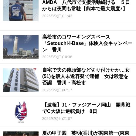
AMDA 八代市で支援活動続ける ５日
からは夜間も常駐【熊本で最大震度7】
2026/8/9(日)11:42
高松市のコワーキングスペース
「Setouchi-i-Base」体験入会キャンペー
ン 香川
2026/8/9(日)10:38
自宅で夫の後頭部など切り付けたか…女
(51)を殺人未遂容疑で逮捕 女は殺意を
否認 香川・高松市
2026/8/9(日)07:17
【速報】J1・ファジアーノ岡山 開幕戦
でC大阪に逆転負け 8日
2026/8/8(土)21:07
夏の甲子園 英明(香川)が関東第一(東東