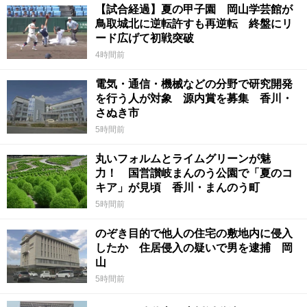
【試合経過】夏の甲子園 岡山学芸館が
鳥取城北に逆転許すも再逆転 終盤にリ
ード広げて初戦突破
4時間前
電気・通信・機械などの分野で研究開発
を行う人が対象 源内賞を募集 香川・
さぬき市
5時間前
丸いフォルムとライムグリーンが魅
力！ 国営讃岐まんのう公園で「夏のコ
キア」が見頃 香川・まんのう町
5時間前
のぞき目的で他人の住宅の敷地内に侵入
したか 住居侵入の疑いで男を逮捕 岡
山
5時間前