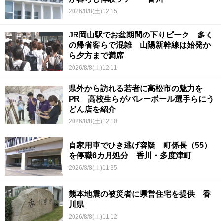
2026/8/8(土)12:15
JR岡山駅でお盆期間の下りピーク 多く
の帰省客らで混雑 山陽新幹線は始発か
ら夕方まで満席
2026/8/8(土)12:11
県外から訪れる若者に高松市の魅力を
PR 高校生らがバレーボール選手らにう
どん店を紹介
2026/8/8(土)12:10
自家用車でひき逃げ容疑 町係長（55）
を停職6カ月処分 香川・多度津町
2026/8/8(土)11:35
熊本地震の被災者に県営住宅を提供 香
川県
2026/8/8(土)11:12