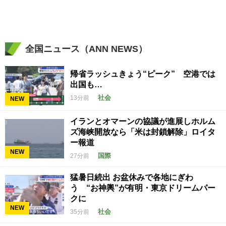
全国ニュース（ANN NEWS）
帰省ラッシュきょう“ピーク” 空港では
出国も…
社会
13分前
NEW
イランとオマーンの協議が進展しホルム
ズ海峡開放なら「米は封鎖解除」ロイタ
ー報道
NEW
国際
27分前
猛暑日続出 お盆休みで各地にぎわ
う “お神輿”が有明・東京ドリームパー
クに
NEW
社会
35分前