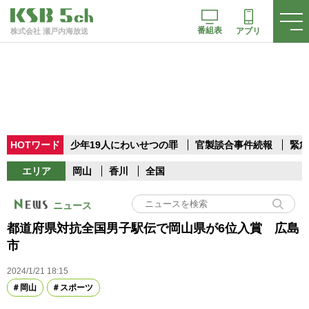
番組表
アプリ
株式会社 瀬戸内海放送
HOTワード
少年19人にわいせつの罪
官製談合事件続報
緊急
エリア
岡山
香川
全国
ニュース
都道府県対抗全国男子駅伝で岡山県が6位入賞 広島
市
2024/1/21 18:15
岡山
スポーツ