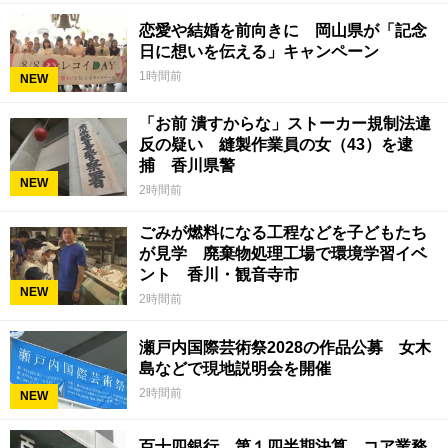
恋愛や結婚を前向きに 岡山県が「記念
日に想いを伝える」キャンペーン
1時間前
NEW
「お前 潰すからな」ストーカー規制法違
反の疑い 縫製作業員の女（43）を逮
捕 香川県警
NEW
2時間前
ごみが燃料になる工程などを子どもたち
が見学 廃棄物処理工場で環境学習イベ
ント 香川・観音寺市
NEW
2時間前
瀬戸内国際芸術祭2028の作品公募 女木
島などで現地説明会を開催
2時間前
NEW
百十四銀行 第１四半期決算 コア業務