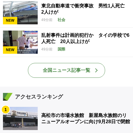
東北自動車道で衝突事故 男性1人死亡
2人けが
社会
49分前
NEW
乱射事件は計画的犯行か タイの学校で6
人死亡 20人以上けが
国際
49分前
NEW
全国ニュース記事一覧
アクセスランキング
1
高松市の市場水族館 新屋島水族館のリ
ニューアルオープンに向け9月28日で閉館