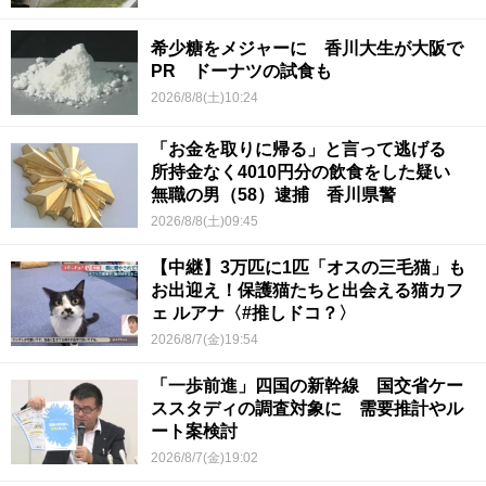
希少糖をメジャーに 香川大生が大阪で
PR ドーナツの試食も
2026/8/8(土)10:24
「お金を取りに帰る」と言って逃げる
所持金なく4010円分の飲食をした疑い
無職の男（58）逮捕 香川県警
2026/8/8(土)09:45
【中継】3万匹に1匹「オスの三毛猫」も
お出迎え！保護猫たちと出会える猫カフ
ェ ルアナ〈#推しドコ？〉
2026/8/7(金)19:54
「一歩前進」四国の新幹線 国交省ケー
ススタディの調査対象に 需要推計やル
ート案検討
2026/8/7(金)19:02