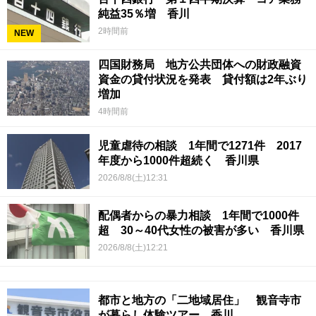
純益35％増 香川
2時間前
NEW
四国財務局 地方公共団体への財政融資
資金の貸付状況を発表 貸付額は2年ぶり
増加
4時間前
児童虐待の相談 1年間で1271件 2017
年度から1000件超続く 香川県
2026/8/8(土)12:31
配偶者からの暴力相談 1年間で1000件
超 30～40代女性の被害が多い 香川県
2026/8/8(土)12:21
都市と地方の「二地域居住」 観音寺市
が暮らし体験ツアー 香川