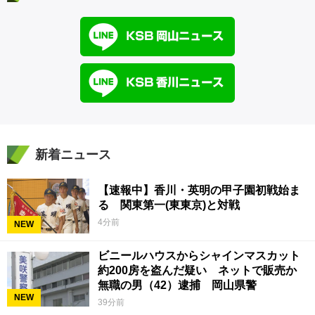
新着ニュース
【速報中】香川・英明の甲子園初戦始ま
る 関東第一(東東京)と対戦
4分前
NEW
ビニールハウスからシャインマスカット
約200房を盗んだ疑い ネットで販売か
無職の男（42）逮捕 岡山県警
NEW
39分前