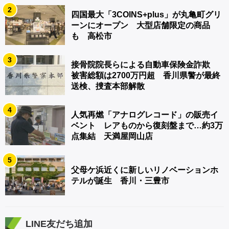
2
四国最大「3COINS+plus」が丸亀町グリ
ーンにオープン 大型店舗限定の商品
も 高松市
3
接骨院院長らによる自動車保険金詐欺
被害総額は2700万円超 香川県警が最終
送検、捜査本部解散
4
人気再燃「アナログレコード」の販売イ
ベント レアものから復刻盤まで…約3万
点集結 天満屋岡山店
5
父母ケ浜近くに新しいリノベーションホ
テルが誕生 香川・三豊市
LINE友だち追加