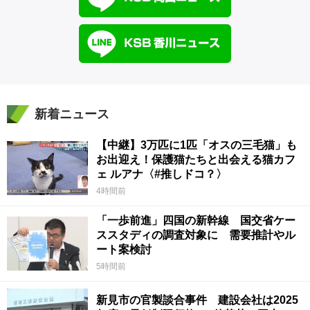
新着ニュース
【中継】3万匹に1匹「オスの三毛猫」も
お出迎え！保護猫たちと出会える猫カフ
ェ ルアナ〈#推しドコ？〉
4時間前
「一歩前進」四国の新幹線 国交省ケー
ススタディの調査対象に 需要推計やル
ート案検討
5時間前
新見市の官製談合事件 建設会社は2025