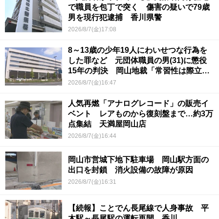
で職員を包丁で突く 傷害の疑いで79歳
男を現行犯逮捕 香川県警
2026/8/7(金)17:08
8～13歳の少年19人にわいせつな行為を
した罪など 元団体職員の男(31)に懲役
15年の判決 岡山地裁「常習性は際立っ
ていて被害結果も非常に重い」
2026/8/7(金)16:47
人気再燃「アナログレコード」の販売イ
ベント レアものから復刻盤まで…約3万
点集結 天満屋岡山店
2026/8/7(金)16:44
岡山市営城下地下駐車場 岡山駅方面の
出口を封鎖 消火設備の故障が原因
2026/8/7(金)16:31
【続報】ことでん長尾線で人身事故 平
木駅～長尾駅の運転再開 香川