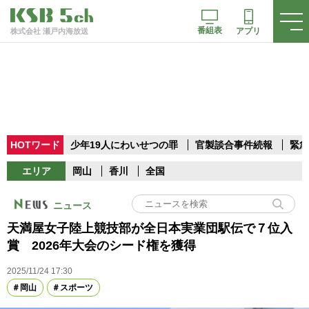
番組表
アプリ
株式会社 瀬戸内海放送
HOTワード
少年19人にわいせつの罪
官製談合事件続報
緊急
エリア
岡山
香川
全国
ニュース
天満屋女子陸上競技部が全日本実業団駅伝で７位入
賞 2026年大会のシード権を獲得
2025/11/24 17:30
岡山
スポーツ