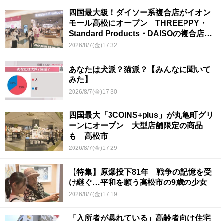
四国最大級！ダイソー系複合店がイオン
モール高松にオープン THREEPPY・
Standard Products・DAISOの複合店は
香川県初
2026/8/7(金)17:32
あなたは犬派？猫派？【みんなに聞いて
みた】
2026/8/7(金)17:30
四国最大「3COINS+plus」が丸亀町グリ
ーンにオープン 大型店舗限定の商品
も 高松市
2026/8/7(金)17:29
【特集】原爆投下81年 戦争の記憶を受
け継ぐ…平和を願う高松市の9歳の少女
2026/8/7(金)17:19
「入所者が暴れている」高齢者向け住宅