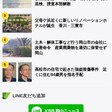
送検、捜査本部解散
3
父母ケ浜近くに新しいリノベーションホ
テルが誕生 香川・三豊市
4
土木・解体工事など行う岡山市の会社に
改善命令 産業廃棄物を適切に保管せず
岡山
5
高松市の住宅で起きた強盗致傷事件 近
くに住む64歳男を指名手配
LINE友だち追加