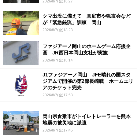
2026/8/7(金)18:27
クマ出没に備えて 真庭市や猟友会など
が「緊急銃猟」訓練 岡山
2026/8/7(金)18:23
ファジアーノ岡山のホームゲーム応援企
画 JR西日本岡山支社が実施
2026/8/7(金)18:14
J1ファジアーノ岡山 JFE晴れの国スタ
ジアムで開催の第2節長崎戦 ホームエリ
アのチケット完売
2026/8/7(金)17:53
岡山県倉敷市がトイレトレーラーを熊本
地震の被災地に派遣
2026/8/7(金)17:45