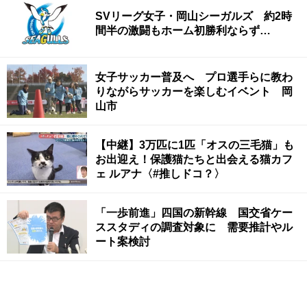
SVリーグ女子・岡山シーガルズ 約2時
間半の激闘もホーム初勝利ならず…
女子サッカー普及へ プロ選手らに教わ
りながらサッカーを楽しむイベント 岡
山市
【中継】3万匹に1匹「オスの三毛猫」も
お出迎え！保護猫たちと出会える猫カフ
ェ ルアナ〈#推しドコ？〉
「一歩前進」四国の新幹線 国交省ケー
ススタディの調査対象に 需要推計やル
ート案検討