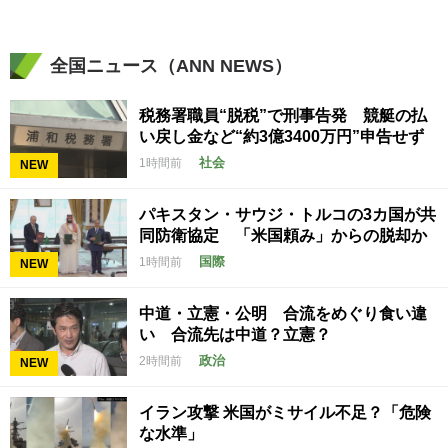
全国ニュース（ANN NEWS）
税務署職員“脱税”で刑事告発 競艇の払
い戻し金など“約3億3400万円”申告せず
社会
1時間前
NEW
パキスタン・サウジ・トルコの3カ国が共
同防衛協定 「米国頼み」からの脱却か
国際
1時間前
NEW
中道・立憲・公明 合流をめぐり食い違
い 合流先は中道？立憲？
政治
2時間前
NEW
イラン攻撃 米国がミサイル不足？「危険
な水準」