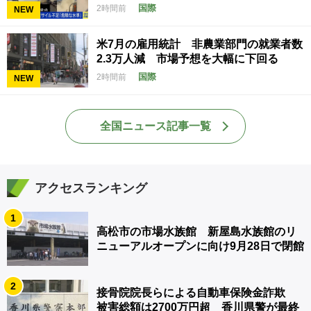
国際
2時間前
NEW
米7月の雇用統計 非農業部門の就業者数
2.3万人減 市場予想を大幅に下回る
国際
2時間前
NEW
全国ニュース記事一覧
アクセスランキング
1
高松市の市場水族館 新屋島水族館のリ
ニューアルオープンに向け9月28日で閉館
2
接骨院院長らによる自動車保険金詐欺
被害総額は2700万円超 香川県警が最終