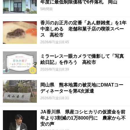
年度に最低制限価格で6件落札 岡山
5時間前
香川のお正月の定番「あん餅雑煮」を1年
中楽しめる 老舗和菓子店の喫茶スペー
ス 高松市
2026/8/7(金)18:45
ミラーレス一眼カメラで撮影して「写真
絵日記」を作ろう 高松市
2026/8/7(金)18:39
岡山県 熊本地震の被災地にDMATコー
ディネーターを第4次派遣
2026/8/7(金)18:31
JA香川県 県産コシヒカリの仮渡金を前
年より3割減の1万8000円に 農家から不
安の声