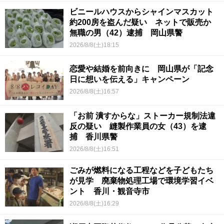
ビニールハウスからシャインマスカット
約200房を盗んだ疑い ネットで販売か
無職の男（42）逮捕 岡山県警
2026/8/8(土)18:15
恋愛や結婚を前向きに 岡山県が「記念
日に想いを伝える」キャンペーン
2026/8/8(土)16:57
「お前 潰すからな」ストーカー規制法違
反の疑い 縫製作業員の女（43）を逮
捕 香川県警
2026/8/8(土)16:51
ごみが燃料になる工程などを子どもたち
が見学 廃棄物処理工場で環境学習イベ
ント 香川・観音寺市
2026/8/8(土)16:29