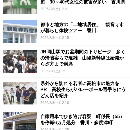
超 30～40代女性の被害が多い 香川県
2026/8/8(土)12:21
都市と地方の「二地域居住」 観音寺市
が暮らし体験ツアー 香川
2026/8/8(土)12:15
JR岡山駅でお盆期間の下りピーク 多く
の帰省客らで混雑 山陽新幹線は始発か
ら夕方まで満席
2026/8/8(土)12:11
県外から訪れる若者に高松市の魅力を
PR 高校生らがバレーボール選手らにう
どん店を紹介
2026/8/8(土)12:10
自家用車でひき逃げ容疑 町係長（55）
を停職6カ月処分 香川・多度津町
2026/8/8(土)11:35