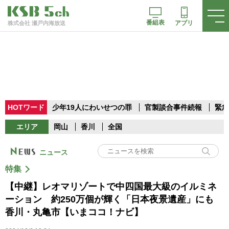
番組表
アプリ
株式会社 瀬戸内海放送
HOTワード
少年19人にわいせつの罪
官製談合事件続報
緊急
エリア
岡山
香川
全国
ニュース
特集
【中継】レオマリゾートで中四国最大級のイルミネ
ーション 約250万個が輝く「日本夜景遺産」にも
香川・丸亀市【いまココ！ナビ】