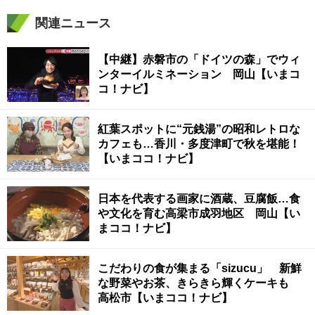
関連ニュース
【中継】赤磐市の「ドイツの森」でウィ
ンターイルミネーション 岡山【いまコ
コ！ナビ】
紅葉スポットに“元銭湯”の昭和レトロな
カフェも…香川・多度津町で秋を堪能！
【いまココ！ナビ】
日本を代表する画家に酒蔵、豆腐飯…食
や文化を育む高梁市成羽地区 岡山【い
まココ！ナビ】
こだわりの食が集まる「sizucu」 新鮮
な野菜やお茶、きらきら輝くケーキも
高松市【いまココ！ナビ】