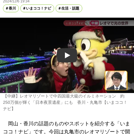
2024/12/6 19:34
香川
いまココ！ナビ
生活・話題
Play
【中継】レオマリゾートで中四国最大級のイルミネーション 約
250万個が輝く「日本夜景遺産」にも 香川・丸亀市【いまココ！
ナビ】
岡山・香川の話題のものやスポットを紹介する「いま
ココ！ナビ」です。今回は丸亀市のレオマリゾートで開