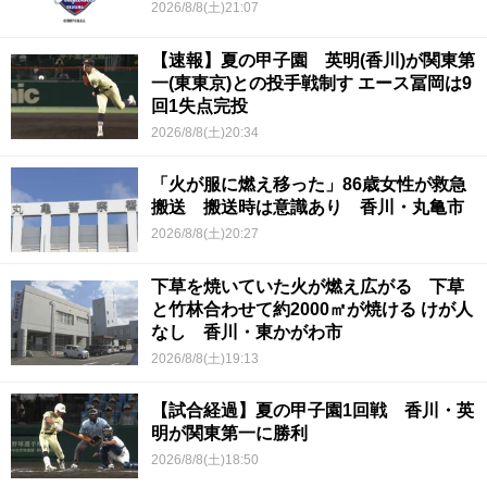
2026/8/8(土)21:07
【速報】夏の甲子園 英明(香川)が関東第
一(東東京)との投手戦制す エース冨岡は9
回1失点完投
2026/8/8(土)20:34
「火が服に燃え移った」86歳女性が救急
搬送 搬送時は意識あり 香川・丸亀市
2026/8/8(土)20:27
下草を焼いていた火が燃え広がる 下草
と竹林合わせて約2000㎡が焼ける けが人
なし 香川・東かがわ市
2026/8/8(土)19:13
【試合経過】夏の甲子園1回戦 香川・英
明が関東第一に勝利
2026/8/8(土)18:50