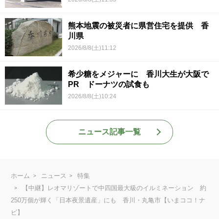
熊本地震の被災者に県営住宅を提供 香
川県
2026/8/8(土)11:12
希少糖をメジャーに 香川大生が大阪で
PR ドーナツの試食も
2026/8/8(土)10:24
ニュース記事一覧
ホーム
ニュース
特集
【中継】レオマリゾートで中四国最大級のイルミネーション 約
250万個が輝く「日本夜景遺産」にも 香川・丸亀市【いまココ！ナ
ビ】