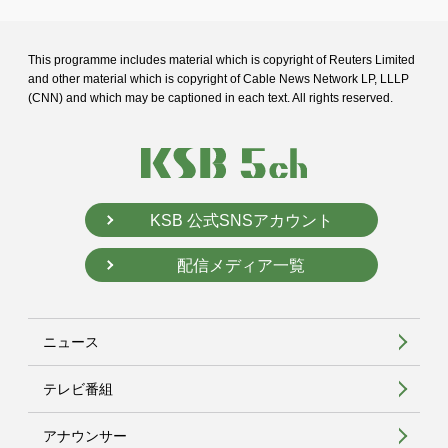
This programme includes material which is copyright of Reuters Limited
and
other material which is copyright of Cable News Network LP, LLLP
(CNN) and
which may be captioned in each text. All rights reserved.
KSB 公式SNSアカウント
配信メディア一覧
ニュース
テレビ番組
アナウンサー