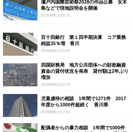
瀬戸内国際芸術祭2028の作品公募 女木
島などで現地説明会を開催
2026/8/8(土)16:15
百十四銀行 第１四半期決算 コア業務
純益35％増 香川
2026/8/8(土)15:59
四国財務局 地方公共団体への財政融資
資金の貸付状況を発表 貸付額は2年ぶり
増加
2026/8/8(土)14:32
児童虐待の相談 1年間で1271件 2017
年度から1000件超続く 香川県
2026/8/8(土)12:31
配偶者からの暴力相談 1年間で1000件