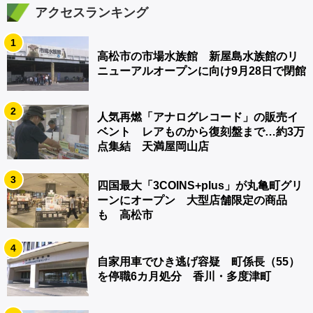
アクセスランキング
1
高松市の市場水族館 新屋島水族館のリ
ニューアルオープンに向け9月28日で閉館
2
人気再燃「アナログレコード」の販売イ
ベント レアものから復刻盤まで…約3万
点集結 天満屋岡山店
3
四国最大「3COINS+plus」が丸亀町グリ
ーンにオープン 大型店舗限定の商品
も 高松市
4
自家用車でひき逃げ容疑 町係長（55）
を停職6カ月処分 香川・多度津町