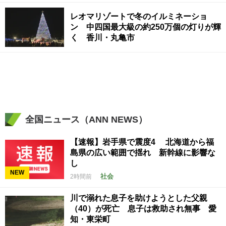
レオマリゾートで冬のイルミネーショ
ン 中四国最大級の約250万個の灯りが輝
く 香川・丸亀市
全国ニュース（ANN NEWS）
【速報】岩手県で震度4 北海道から福
島県の広い範囲で揺れ 新幹線に影響な
し
NEW
社会
2時間前
川で溺れた息子を助けようとした父親
（40）が死亡 息子は救助され無事 愛
知・東栄町