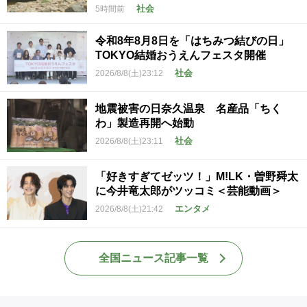
社会
5時間前
令和8年8月8日を「はちみつ結びの日」
TOKYO結婚おうえんフェスタ開催
社会
2026/8/8(土)23:12
地震被害の日奈久温泉 名産品「ちく
わ」製造再開へ始動
社会
2026/8/8(土)23:11
「好きすぎてゼッツ！」M!LK・曽野舜太
に今井竜太郎がツッコミ＜芸能動画＞
エンタメ
2026/8/8(土)21:42
全国ニュース記事一覧