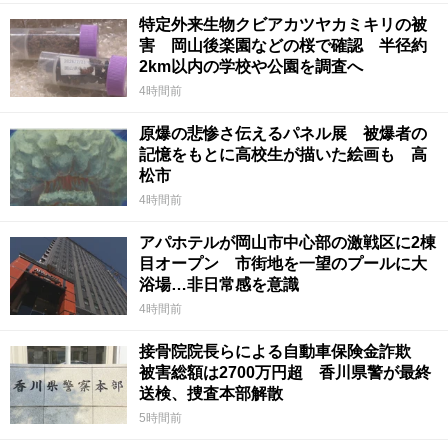
特定外来生物クビアカツヤカミキリの被
害 岡山後楽園などの桜で確認 半径約
2km以内の学校や公園を調査へ
4時間前
原爆の悲惨さ伝えるパネル展 被爆者の
記憶をもとに高校生が描いた絵画も 高
松市
4時間前
アパホテルが岡山市中心部の激戦区に2棟
目オープン 市街地を一望のプールに大
浴場…非日常感を意識
4時間前
接骨院院長らによる自動車保険金詐欺
被害総額は2700万円超 香川県警が最終
送検、捜査本部解散
5時間前