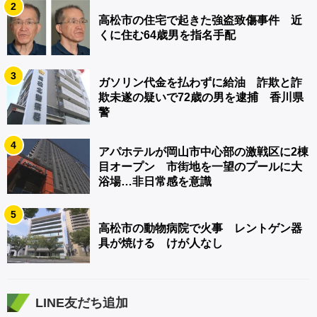
2
高松市の住宅で起きた強盗致傷事件 近
くに住む64歳男を指名手配
3
ガソリン代金を払わずに給油 詐欺と詐
欺未遂の疑いで72歳の男を逮捕 香川県
警
4
アパホテルが岡山市中心部の激戦区に2棟
目オープン 市街地を一望のプールに大
浴場…非日常感を意識
5
高松市の動物病院で火事 レントゲン器
具が焼ける けが人なし
LINE友だち追加