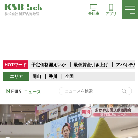
番組表
アプリ
株式会社 瀬戸内海放送
HOTワード
予定価格漏えいか
最低賃金引き上げ
アパホテル
エリア
岡山
香川
全国
ニュース