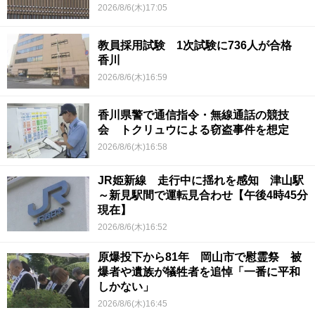
2026/8/6(木)17:05
教員採用試験 1次試験に736人が合格
香川
2026/8/6(木)16:59
香川県警で通信指令・無線通話の競技
会 トクリュウによる窃盗事件を想定
2026/8/6(木)16:58
JR姫新線 走行中に揺れを感知 津山駅
～新見駅間で運転見合わせ【午後4時45分
現在】
2026/8/6(木)16:52
原爆投下から81年 岡山市で慰霊祭 被
爆者や遺族が犠牲者を追悼「一番に平和
しかない」
2026/8/6(木)16:45