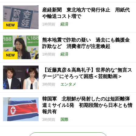
産経新聞 東北地方で発行休止 用紙代
や輸送コスト増で
経済
1時間前
NEW
熊本地震で詐欺の疑い 過去にも義援金
詐欺など 消費者庁が注意喚起
経済
1時間前
NEW
【近藤真彦＆高島礼子】世界的な“無言ス
テージ”にそろって困惑＜芸能動画＞
エンタメ
3時間前
韓国軍 北朝鮮が発射したのは短距離弾
道ミサイル1発 初期段階から日本とも情
報共有
国際
3時間前