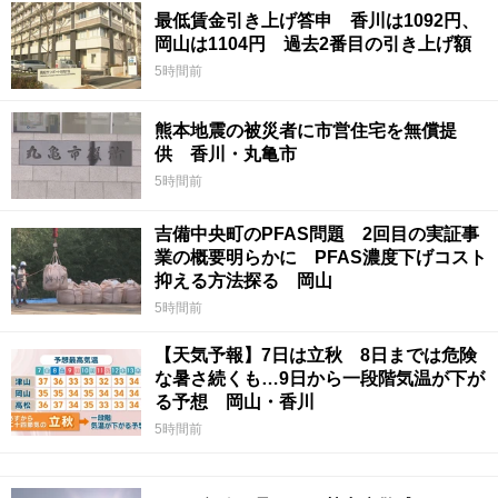
最低賃金引き上げ答申 香川は1092円、
岡山は1104円 過去2番目の引き上げ額
5時間前
熊本地震の被災者に市営住宅を無償提
供 香川・丸亀市
5時間前
吉備中央町のPFAS問題 2回目の実証事
業の概要明らかに PFAS濃度下げコスト
抑える方法探る 岡山
5時間前
【天気予報】7日は立秋 8日までは危険
な暑さ続くも…9日から一段階気温が下が
る予想 岡山・香川
5時間前