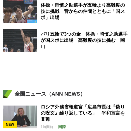
体操・岡慎之助選手が五輪より高難度の
技に挑戦 昔からの仲間とともに「国ス
ポ」出場
パリ五輪で3つの金 体操・岡慎之助選手
が国スポに出場 高難度の技に挑む 岡
山
全国ニュース（ANN NEWS）
ロシア外務省報道官「広島市長は『偽り
の呪文』繰り返している」 平和宣言を
非難
NEW
国際
1時間前