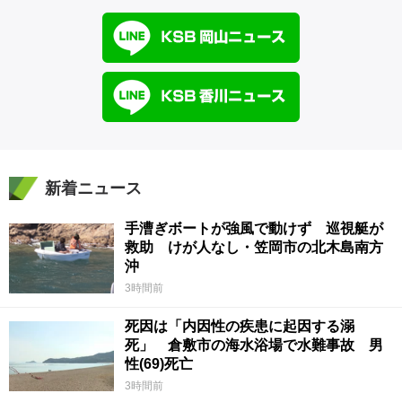
新着ニュース
手漕ぎボートが強風で動けず 巡視艇が
救助 けが人なし・笠岡市の北木島南方
沖
3時間前
死因は「内因性の疾患に起因する溺
死」 倉敷市の海水浴場で水難事故 男
性(69)死亡
3時間前