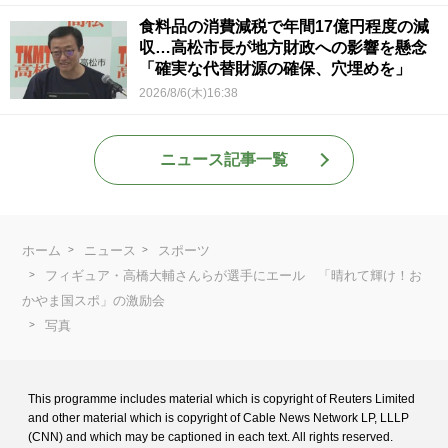
食料品の消費減税で年間17億円程度の減
収…高松市長が地方財政への影響を懸念
「確実な代替財源の確保、穴埋めを」
2026/8/6(木)16:38
ニュース記事一覧
ホーム
ニュース
スポーツ
フィギュア・高橋大輔さんらが選手にエール 「晴れて輝け！お
かやま国スポ」の激励会
写真
This programme includes material which is copyright of Reuters Limited
and
other material which is copyright of Cable News Network LP, LLLP
(CNN) and
which may be captioned in each text. All rights reserved.