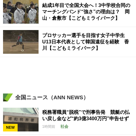
結成1年目で全国大会へ！3中学校合同の
マーチングバンド“強さ”の理由は？ 岡
山・倉敷市【こどもミライパーク】
プロサッカー選手を目指す女子中学生
U13日本代表として韓国遠征を経験 香
川【こどもミライパーク】
全国ニュース（ANN NEWS）
税務署職員“脱税”で刑事告発 競艇の払
い戻し金など“約3億3400万円”申告せず
社会
1時間前
NEW