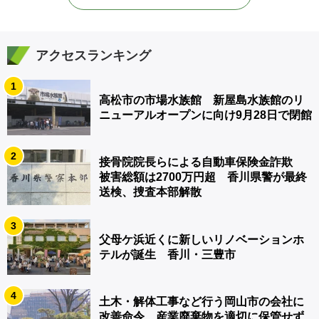
アクセスランキング
1
高松市の市場水族館 新屋島水族館のリ
ニューアルオープンに向け9月28日で閉館
2
接骨院院長らによる自動車保険金詐欺
被害総額は2700万円超 香川県警が最終
送検、捜査本部解散
3
父母ケ浜近くに新しいリノベーションホ
テルが誕生 香川・三豊市
4
土木・解体工事など行う岡山市の会社に
改善命令 産業廃棄物を適切に保管せず