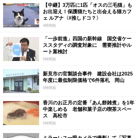
【中継】3万匹に1匹「オスの三毛猫」も
お出迎え！保護猫たちと出会える猫カフ
ェ ルアナ〈#推しドコ？〉
4時間前
「一歩前進」四国の新幹線 国交省ケー
ススタディの調査対象に 需要推計やル
ート案検討
5時間前
新見市の官製談合事件 建設会社は2025
年度に最低制限価格で6件落札 岡山
5時間前
香川のお正月の定番「あん餅雑煮」を1年
中楽しめる 老舗和菓子店の喫茶スペー
ス 高松市
5時間前
ミラーレス一眼カメラで撮影して「写真