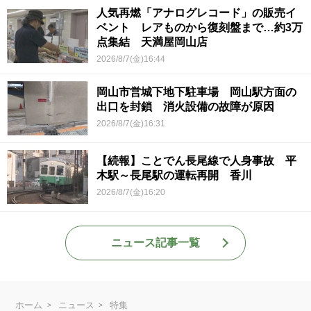
人気再燃「アナログレコード」の販売イ
ベント レアものから復刻盤まで…約3万
点集結 天満屋岡山店
2026/8/7(金)16:44
岡山市営城下地下駐車場 岡山駅方面の
出口を封鎖 消火設備の故障が原因
2026/8/7(金)16:31
【続報】ことでん長尾線で人身事故 平
木駅～長尾駅の運転再開 香川
2026/8/7(金)16:20
ニュース記事一覧
ホーム
ニュース
特集