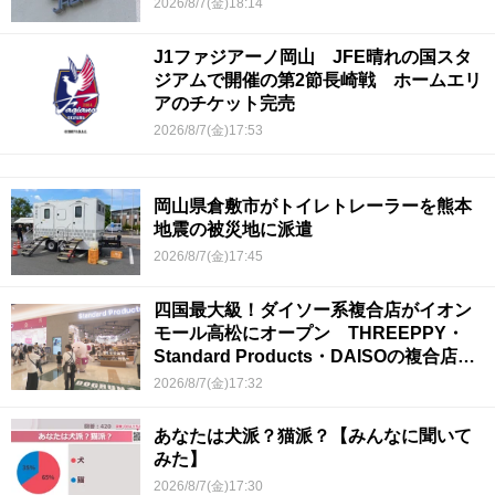
2026/8/7(金)18:14
J1ファジアーノ岡山 JFE晴れの国スタ
ジアムで開催の第2節長崎戦 ホームエリ
アのチケット完売
2026/8/7(金)17:53
岡山県倉敷市がトイレトレーラーを熊本
地震の被災地に派遣
2026/8/7(金)17:45
四国最大級！ダイソー系複合店がイオン
モール高松にオープン THREEPPY・
Standard Products・DAISOの複合店は
香川県初
2026/8/7(金)17:32
あなたは犬派？猫派？【みんなに聞いて
みた】
2026/8/7(金)17:30