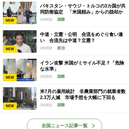
パキスタン・サウジ・トルコの3カ国が共
同防衛協定 「米国頼み」からの脱却か
国際
1時間前
NEW
中道・立憲・公明 合流をめぐり食い違
い 合流先は中道？立憲？
政治
2時間前
NEW
イラン攻撃 米国がミサイル不足？「危険
な水準」
国際
2時間前
NEW
米7月の雇用統計 非農業部門の就業者数
2.3万人減 市場予想を大幅に下回る
国際
2時間前
NEW
全国ニュース記事一覧