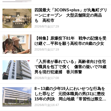
四国最大「3COINS+plus」が丸亀町グリ
ーンにオープン 大型店舗限定の商品
も 高松市
2026/8/7(金)17:29
【特集】原爆投下81年 戦争の記憶を受
け継ぐ…平和を願う高松市の9歳の少女
2026/8/7(金)17:19
「入所者が暴れている」高齢者向け住宅
で職員を包丁で突く 傷害の疑いで79歳
男を現行犯逮捕 香川県警
2026/8/7(金)17:08
8～13歳の少年19人にわいせつな行為を
した罪など 元団体職員の男(31)に懲役
15年の判決 岡山地裁「常習性は際立っ
ていて被害結果も非常に重い」
2026/8/7(金)16:47