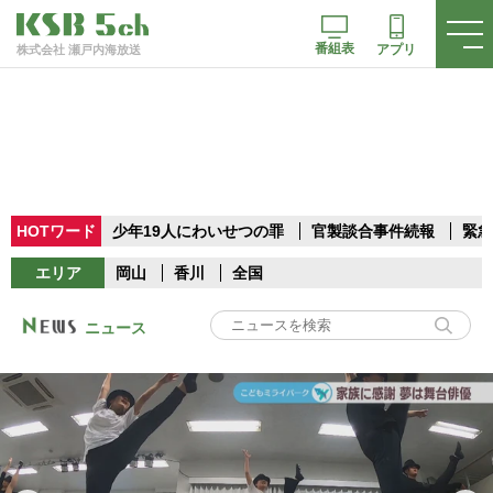
番組表
アプリ
株式会社 瀬戸内海放送
HOTワード
少年19人にわいせつの罪
官製談合事件続報
緊急
エリア
岡山
香川
全国
ニュース