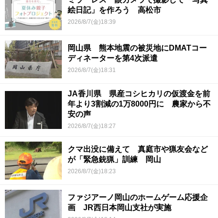
絵日記」を作ろう 高松市
2026/8/7(金)18:39
岡山県 熊本地震の被災地にDMATコー
ディネーターを第4次派遣
2026/8/7(金)18:31
JA香川県 県産コシヒカリの仮渡金を前
年より3割減の1万8000円に 農家から不
安の声
2026/8/7(金)18:27
クマ出没に備えて 真庭市や猟友会など
が「緊急銃猟」訓練 岡山
2026/8/7(金)18:23
ファジアーノ岡山のホームゲーム応援企
画 JR西日本岡山支社が実施