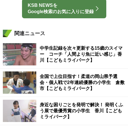
KSB NEWSを
Google検索のお気に入りに登録
関連ニュース
中学生記録を次々更新する15歳のスイマ
ー コーチ「人間より魚に近い感じ」香
川【こどもミライパーク】
全国で上位目指す！柔道の岡山県予選
会・個人戦で2年連続優勝の小学生 倉敷
市【こどもミライパーク】
身近な困りごとを発明で解決！ 発明くふ
う展で最優秀賞の小学生 香川【こども
ミライパーク】