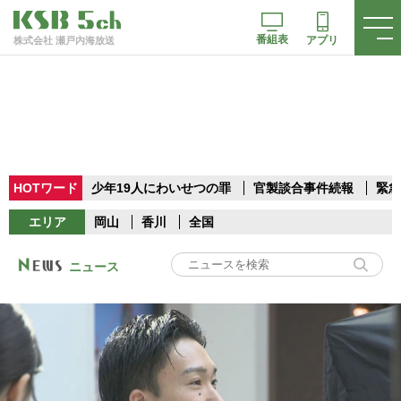
番組表
アプリ
株式会社 瀬戸内海放送
HOTワード
少年19人にわいせつの罪
官製談合事件続報
緊急
エリア
岡山
香川
全国
ニュース