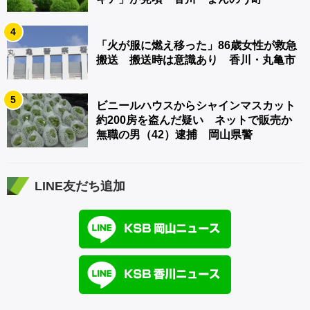
4
「火が服に燃え移った」86歳女性が救急
搬送 搬送時は意識あり 香川・丸亀市
5
ビニールハウスからシャインマスカット
約200房を盗んだ疑い ネットで販売か
無職の男（42）逮捕 岡山県警
LINE友だち追加