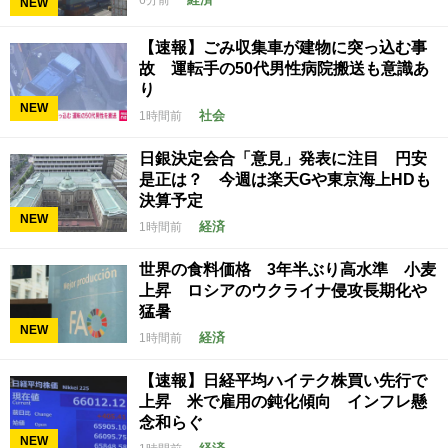
6分前
NEW
【速報】ごみ収集車が建物に突っ込む事
故 運転手の50代男性病院搬送も意識あ
り
NEW
社会
1時間前
日銀決定会合「意見」発表に注目 円安
是正は？ 今週は楽天Gや東京海上HDも
決算予定
NEW
経済
1時間前
世界の食料価格 3年半ぶり高水準 小麦
上昇 ロシアのウクライナ侵攻長期化や
猛暑
NEW
経済
1時間前
【速報】日経平均ハイテク株買い先行で
上昇 米で雇用の鈍化傾向 インフレ懸
念和らぐ
NEW