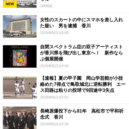
NEW
1時間前
女性のスカートの中にスマホを差し入れ
た疑い 男を逮捕 香川
2026/8/9(日)18:08
自閉スペクトラム症の双子アーティスト
が香川県を飛び出し東京へ！ 新作なら
ぶ個展開催
2026/8/9(日)16:46
【速報】夏の甲子園 岡山学芸館が小技
絡めた7得点で鳥取城北に逆転勝利 エー
ス田路は粘りの投球で9回途中3失点
2026/8/9(日)15:52
長崎原爆投下から81年 高松市で平和祈
念式 香川
2026/8/9(日)15:38