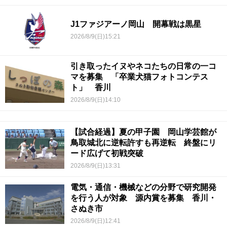
J1ファジアーノ岡山 開幕戦は黒星
2026/8/9(日)15:21
引き取ったイヌやネコたちの日常の一コ
マを募集 「卒業犬猫フォトコンテス
ト」 香川
2026/8/9(日)14:10
【試合経過】夏の甲子園 岡山学芸館が
鳥取城北に逆転許すも再逆転 終盤にリ
ード広げて初戦突破
2026/8/9(日)13:31
電気・通信・機械などの分野で研究開発
を行う人が対象 源内賞を募集 香川・
さぬき市
2026/8/9(日)12:41