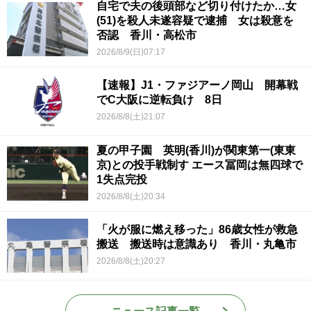
自宅で夫の後頭部など切り付けたか…女
(51)を殺人未遂容疑で逮捕 女は殺意を
否認 香川・高松市
2026/8/9(日)07:17
【速報】J1・ファジアーノ岡山 開幕戦
でC大阪に逆転負け 8日
2026/8/8(土)21:07
夏の甲子園 英明(香川)が関東第一(東東
京)との投手戦制す エース冨岡は無四球で
1失点完投
2026/8/8(土)20:34
「火が服に燃え移った」86歳女性が救急
搬送 搬送時は意識あり 香川・丸亀市
2026/8/8(土)20:27