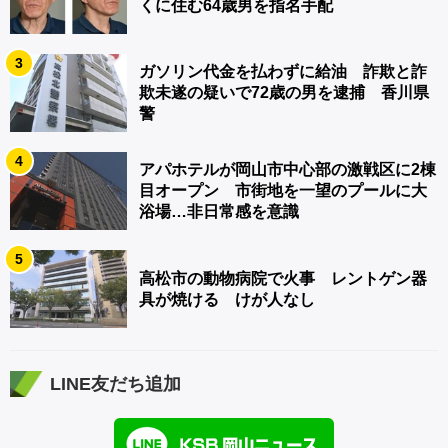
くに住む64歳男を指名手配
3
ガソリン代金を払わずに給油 詐欺と詐
欺未遂の疑いで72歳の男を逮捕 香川県
警
4
アパホテルが岡山市中心部の激戦区に2棟
目オープン 市街地を一望のプールに大
浴場…非日常感を意識
5
高松市の動物病院で火事 レントゲン器
具が焼ける けが人なし
LINE友だち追加