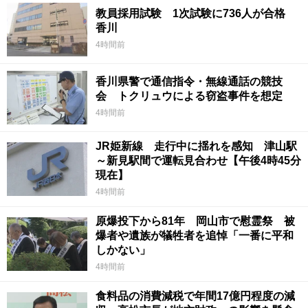
教員採用試験 1次試験に736人が合格
香川
4時間前
香川県警で通信指令・無線通話の競技
会 トクリュウによる窃盗事件を想定
4時間前
JR姫新線 走行中に揺れを感知 津山駅
～新見駅間で運転見合わせ【午後4時45分
現在】
4時間前
原爆投下から81年 岡山市で慰霊祭 被
爆者や遺族が犠牲者を追悼「一番に平和
しかない」
4時間前
食料品の消費減税で年間17億円程度の減