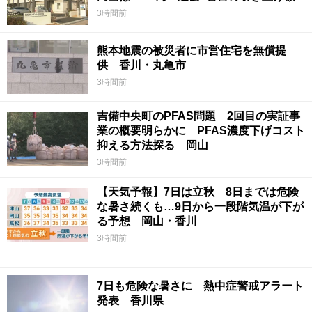
3時間前
熊本地震の被災者に市営住宅を無償提
供 香川・丸亀市
3時間前
吉備中央町のPFAS問題 2回目の実証事
業の概要明らかに PFAS濃度下げコスト
抑える方法探る 岡山
3時間前
【天気予報】7日は立秋 8日までは危険
な暑さ続くも…9日から一段階気温が下が
る予想 岡山・香川
3時間前
7日も危険な暑さに 熱中症警戒アラート
発表 香川県