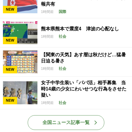
報共有
NEW
国際
1時間前
熊本県熊本で震度4 津波の心配なし
社会
1時間前
NEW
【関東の天気】あす暦は秋だけど…猛暑
日迫る暑さ
社会
1時間前
NEW
女子中学生装い「パパ活」相手募集 当
時14歳の少女にわいせつな行為をさせた
疑い
NEW
社会
1時間前
全国ニュース記事一覧