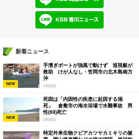
新着ニュース
手漕ぎボートが強風で動けず 巡視艇が
救助 けが人なし・笠岡市の北木島南方
沖
NEW
1時間前
死因は「内因性の疾患に起因する溺
死」 倉敷市の海水浴場で水難事故 男
性(69)死亡
NEW
2時間前
特定外来生物クビアカツヤカミキリの被