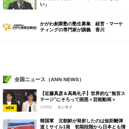
い」
かがわ創業塾の塾生募集 経営・マーケ
ティングの専門家が講義 香川
全国ニュース（ANN NEWS）
【近藤真彦＆高島礼子】世界的な“無言ス
テージ”にそろって困惑＜芸能動画＞
エンタメ
1時間前
NEW
韓国軍 北朝鮮が発射したのは短距離弾
道ミサイル1発 初期段階から日本とも情