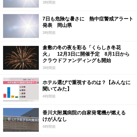
3時間前
7日も危険な暑さに 熱中症警戒アラート
発表 岡山県
3時間前
倉敷の冬の夜を彩る「くらしき冬花
火」 12月3日に開催予定 8月1日から
クラウドファンディングも開始
3時間前
ホテル選びで重視するのは？【みんなに
聞いてみた】
4時間前
香川大附属病院の自家発電機が燃える
けが人なし
4時間前