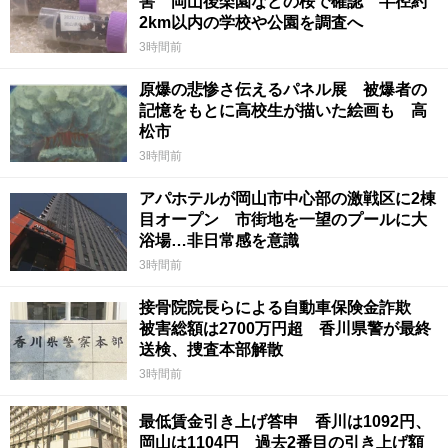
害 岡山後楽園などの桜で確認 半径約
2km以内の学校や公園を調査へ
3時間前
原爆の悲惨さ伝えるパネル展 被爆者の
記憶をもとに高校生が描いた絵画も 高
松市
3時間前
アパホテルが岡山市中心部の激戦区に2棟
目オープン 市街地を一望のプールに大
浴場…非日常感を意識
3時間前
接骨院院長らによる自動車保険金詐欺
被害総額は2700万円超 香川県警が最終
送検、捜査本部解散
3時間前
最低賃金引き上げ答申 香川は1092円、
岡山は1104円 過去2番目の引き上げ額