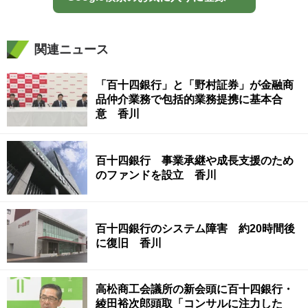
関連ニュース
「百十四銀行」と「野村証券」が金融商
品仲介業務で包括的業務提携に基本合
意 香川
百十四銀行 事業承継や成長支援のため
のファンドを設立 香川
百十四銀行のシステム障害 約20時間後
に復旧 香川
高松商工会議所の新会頭に百十四銀行・
綾田裕次郎頭取「コンサルに注力した