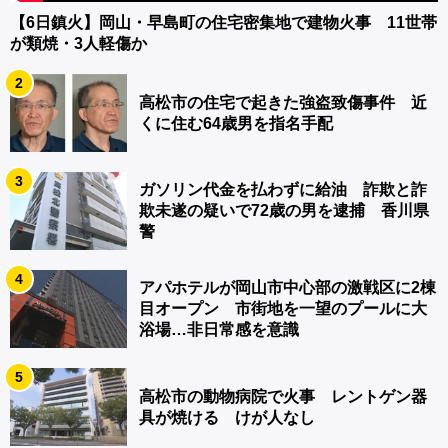
【6日鎮火】岡山・早島町の住宅密集地で建物火事 11世帯
が類焼・3人軽傷か
2
高松市の住宅で起きた強盗致傷事件 近
くに住む64歳男を指名手配
3
ガソリン代金を払わずに給油 詐欺と詐
欺未遂の疑いで72歳の男を逮捕 香川県
警
4
アパホテルが岡山市中心部の激戦区に2棟
目オープン 市街地を一望のプールに大
浴場…非日常感を意識
5
高松市の動物病院で火事 レントゲン器
具が焼ける けが人なし