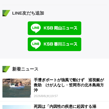
LINE友だち追加
新着ニュース
手漕ぎボートが強風で動けず 巡視艇が
救助 けが人なし・笠岡市の北木島南方
沖
2026/8/6(木)19:57
死因は「内因性の疾患に起因する溺