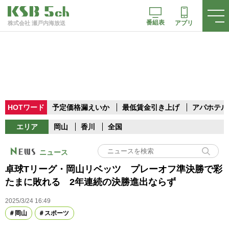
番組表
アプリ
株式会社 瀬戸内海放送
HOTワード
予定価格漏えいか
最低賃金引き上げ
アパホテル
エリア
岡山
香川
全国
ニュース
卓球Tリーグ・岡山リベッツ プレーオフ準決勝で彩
たまに敗れる 2年連続の決勝進出ならず
2025/3/24 16:49
岡山
スポーツ