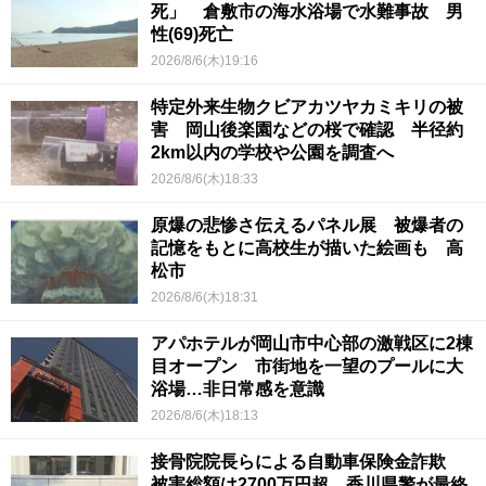
死」 倉敷市の海水浴場で水難事故 男
性(69)死亡
2026/8/6(木)19:16
特定外来生物クビアカツヤカミキリの被
害 岡山後楽園などの桜で確認 半径約
2km以内の学校や公園を調査へ
2026/8/6(木)18:33
原爆の悲惨さ伝えるパネル展 被爆者の
記憶をもとに高校生が描いた絵画も 高
松市
2026/8/6(木)18:31
アパホテルが岡山市中心部の激戦区に2棟
目オープン 市街地を一望のプールに大
浴場…非日常感を意識
2026/8/6(木)18:13
接骨院院長らによる自動車保険金詐欺
被害総額は2700万円超 香川県警が最終