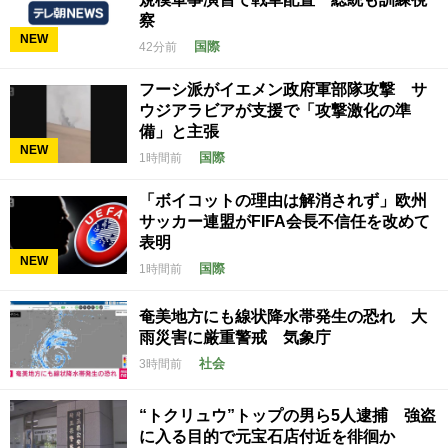
察
NEW
国際
42分前
フーシ派がイエメン政府軍部隊攻撃 サ
ウジアラビアが支援で「攻撃激化の準
備」と主張
NEW
国際
1時間前
「ボイコットの理由は解消されず」欧州
サッカー連盟がFIFA会長不信任を改めて
表明
NEW
国際
1時間前
奄美地方にも線状降水帯発生の恐れ 大
雨災害に厳重警戒 気象庁
社会
3時間前
“トクリュウ”トップの男ら5人逮捕 強盗
に入る目的で元宝石店付近を徘徊か