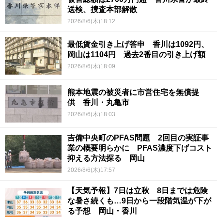
送検、捜査本部解散
2026/8/6(木)18:12
最低賃金引き上げ答申 香川は1092円、
岡山は1104円 過去2番目の引き上げ額
2026/8/6(木)18:09
熊本地震の被災者に市営住宅を無償提
供 香川・丸亀市
2026/8/6(木)18:03
吉備中央町のPFAS問題 2回目の実証事
業の概要明らかに PFAS濃度下げコスト
抑える方法探る 岡山
2026/8/6(木)17:57
【天気予報】7日は立秋 8日までは危険
な暑さ続くも…9日から一段階気温が下が
る予想 岡山・香川