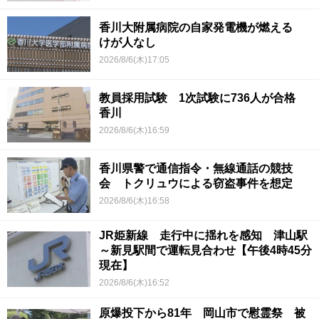
香川大附属病院の自家発電機が燃える
けが人なし
2026/8/6(木)17:05
教員採用試験 1次試験に736人が合格
香川
2026/8/6(木)16:59
香川県警で通信指令・無線通話の競技
会 トクリュウによる窃盗事件を想定
2026/8/6(木)16:58
JR姫新線 走行中に揺れを感知 津山駅
～新見駅間で運転見合わせ【午後4時45分
現在】
2026/8/6(木)16:52
原爆投下から81年 岡山市で慰霊祭 被