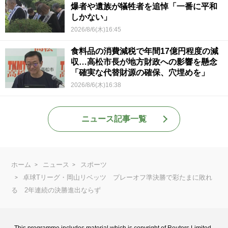
爆者や遺族が犠牲者を追悼「一番に平和
しかない」
2026/8/6(木)16:45
食料品の消費減税で年間17億円程度の減
収…高松市長が地方財政への影響を懸念
「確実な代替財源の確保、穴埋めを」
2026/8/6(木)16:38
ニュース記事一覧
ホーム
ニュース
スポーツ
卓球Tリーグ・岡山リベッツ プレーオフ準決勝で彩たまに敗れ
る 2年連続の決勝進出ならず
This programme includes material which is copyright of Reuters Limited