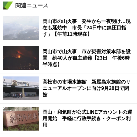
関連ニュース
岡山市の山火事 発生から一夜明け…現
在も延焼中 市長「24日中に鎮圧目指
す」【午前11時現在】
岡山市で山火事 市が災害対策本部を設
置 約40人が自主避難【23日 午後6時
半時点】
高松市の市場水族館 新屋島水族館のリ
ニューアルオープンに向け9月28日で閉
館
岡山・和気町が公式LINEアカウントの運
用開始 手軽に行政手続き・クーポン利
用