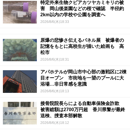
特定外来生物クビアカツヤカミキリの被
害 岡山後楽園などの桜で確認 半径約
2km以内の学校や公園を調査へ
2026/8/6(木)18:33
原爆の悲惨さ伝えるパネル展 被爆者の
記憶をもとに高校生が描いた絵画も 高
松市
2026/8/6(木)18:31
アパホテルが岡山市中心部の激戦区に2棟
目オープン 市街地を一望のプールに大
浴場…非日常感を意識
2026/8/6(木)18:13
接骨院院長らによる自動車保険金詐欺
被害総額は2700万円超 香川県警が最終
送検、捜査本部解散
2026/8/6(木)18:12