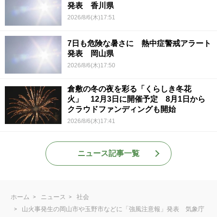
発表 香川県
2026/8/6(木)17:51
7日も危険な暑さに 熱中症警戒アラート
発表 岡山県
2026/8/6(木)17:50
倉敷の冬の夜を彩る「くらしき冬花
火」 12月3日に開催予定 8月1日から
クラウドファンディングも開始
2026/8/6(木)17:41
ニュース記事一覧
ホーム
ニュース
社会
山火事発生の岡山市や玉野市などに「強風注意報」発表 気象庁