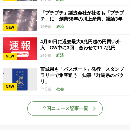
「プチプチ」製造会社が社名も「プチプ
チ」に 創業58年の川上産業、議論3年
経済
15分前
NEW
4月30日に過去最大6兆円超の円買い介
入 GW中に3回 合わせて11.7兆円
経済
24分前
NEW
茨城県も「パスポート」発行 スタンプ
ラリーで集客狙う 知事「群馬県のパク
リ」
NEW
社会
25分前
全国ニュース記事一覧