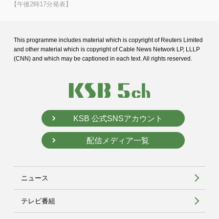
【午後2時17分発表】
This programme includes material which is copyright of Reuters Limited
and
other material which is copyright of Cable News Network LP, LLLP
(CNN) and
which may be captioned in each text. All rights reserved.
KSB 公式SNSアカウント
配信メディア一覧
ニュース
テレビ番組