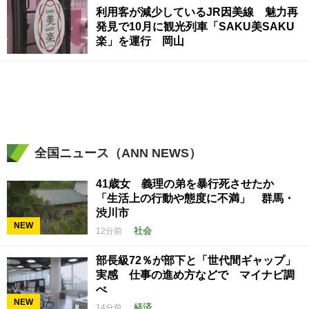
利用客が減少しているJR因美線 魅力再
発見で10月に観光列車「SAKU美SAKU
楽」を運行 岡山
全国ニュース（ANN NEWS）
41歳女 義理の弟を暴行死させたか
「生活上の行動や態度に不満」 群馬・
渋川市
NEW
社会
12分前
部長級72％が部下と「世代間ギャップ」
実感 仕事の進め方などで マイナビ調
べ
NEW
経済
14分前