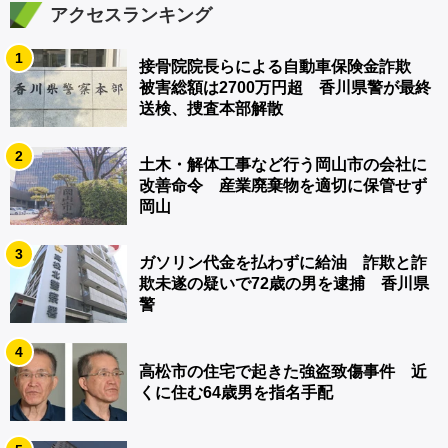
アクセスランキング
1
接骨院院長らによる自動車保険金詐欺
被害総額は2700万円超 香川県警が最終
送検、捜査本部解散
2
土木・解体工事など行う岡山市の会社に
改善命令 産業廃棄物を適切に保管せず
岡山
3
ガソリン代金を払わずに給油 詐欺と詐
欺未遂の疑いで72歳の男を逮捕 香川県
警
4
高松市の住宅で起きた強盗致傷事件 近
くに住む64歳男を指名手配