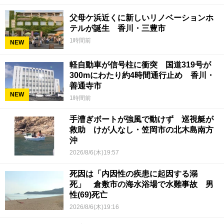
父母ケ浜近くに新しいリノベーションホ
テルが誕生 香川・三豊市
1時間前
NEW
軽自動車が信号柱に衝突 国道319号が
300mにわたり約4時間通行止め 香川・
善通寺市
NEW
1時間前
手漕ぎボートが強風で動けず 巡視艇が
救助 けが人なし・笠岡市の北木島南方
沖
2026/8/6(木)19:57
死因は「内因性の疾患に起因する溺
死」 倉敷市の海水浴場で水難事故 男
性(69)死亡
2026/8/6(木)19:16