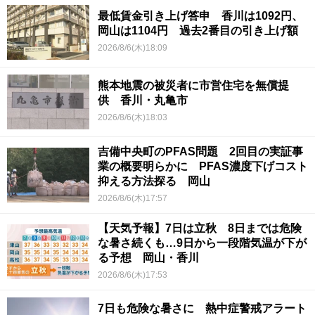
最低賃金引き上げ答申 香川は1092円、
岡山は1104円 過去2番目の引き上げ額
2026/8/6(木)18:09
熊本地震の被災者に市営住宅を無償提
供 香川・丸亀市
2026/8/6(木)18:03
吉備中央町のPFAS問題 2回目の実証事
業の概要明らかに PFAS濃度下げコスト
抑える方法探る 岡山
2026/8/6(木)17:57
【天気予報】7日は立秋 8日までは危険
な暑さ続くも…9日から一段階気温が下が
る予想 岡山・香川
2026/8/6(木)17:53
7日も危険な暑さに 熱中症警戒アラート