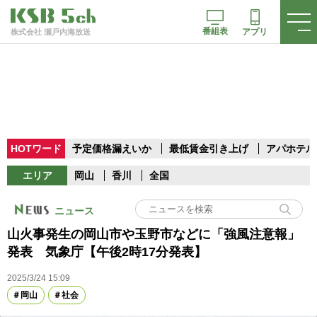
番組表
アプリ
株式会社 瀬戸内海放送
HOTワード
予定価格漏えいか
最低賃金引き上げ
アパホテル
エリア
岡山
香川
全国
ニュース
山火事発生の岡山市や玉野市などに「強風注意報」
発表 気象庁【午後2時17分発表】
2025/3/24 15:09
岡山
社会