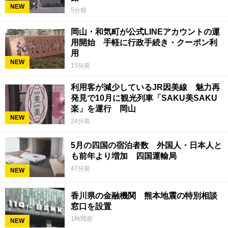
NEW
5分前
岡山・和気町が公式LINEアカウントの運
用開始 手軽に行政手続き・クーポン利
用
NEW
15分前
利用客が減少しているJR因美線 魅力再
発見で10月に観光列車「SAKU美SAKU
楽」を運行 岡山
NEW
24分前
5月の四国の宿泊者数 外国人・日本人と
も前年より増加 四国運輸局
47分前
NEW
香川県の金融機関 熊本地震の特別相談
窓口を設置
1時間前
NEW