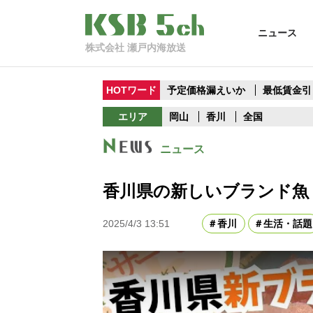
ニュース
株式会社 瀬戸内海放送
HOTワード
予定価格漏えいか
最低賃金引
エリア
岡山
香川
全国
ニュース
香川県の新しいブランド魚
2025/4/3 13:51
香川
生活・話題