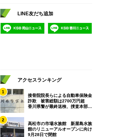
LINE友だち追加
アクセスランキング
1
接骨院院長らによる自動車保険金
詐欺 被害総額は2700万円超
香川県警が最終送検、捜査本部解
散
2
高松市の市場水族館 新屋島水族
館のリニューアルオープンに向け
9月28日で閉館