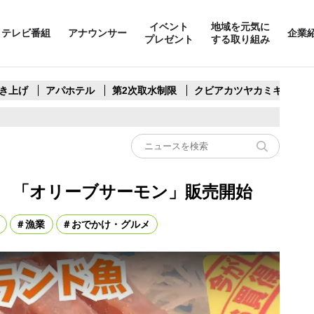
イベント
地域を元気に
テレビ番組
アナウンサー
企業
プレゼント
する取り組み
き上げ
アパホテル
第2次取水制限
クビアカツヤカミキリ
 「オリーブサーモン」販売開始
漁業
おでかけ・グルメ