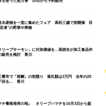
材を使った恵方巻 10日から予約販売
畜水産物を一堂に集めたフェア 高松三越で初開催 目
定者”の野菜や果物
オリーブサーモン」に付加価値を…高校生が加工食品作
の販売を検討 香川
三豊市で「桜鯛」の初競り 落札額は3万円 去年の20
下回る… 香川
マチ養殖発祥の地」 オリーブハマチを10月3日から販