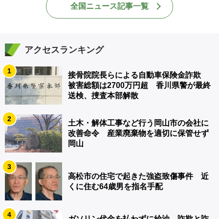
全国ニュース記事一覧
アクセスランキング
1
接骨院院長らによる自動車保険金詐欺
被害総額は2700万円超 香川県警が最終
送検、捜査本部解散
2
土木・解体工事など行う岡山市の会社に
改善命令 産業廃棄物を適切に保管せず
岡山
3
高松市の住宅で起きた強盗致傷事件 近
くに住む64歳男を指名手配
4
ガソリン代金を払わずに給油 詐欺と詐