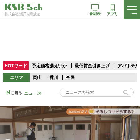
番組表
アプリ
株式会社 瀬戸内海放送
HOTワード
予定価格漏えいか
最低賃金引き上げ
アパホテル
エリア
岡山
香川
全国
ニュース