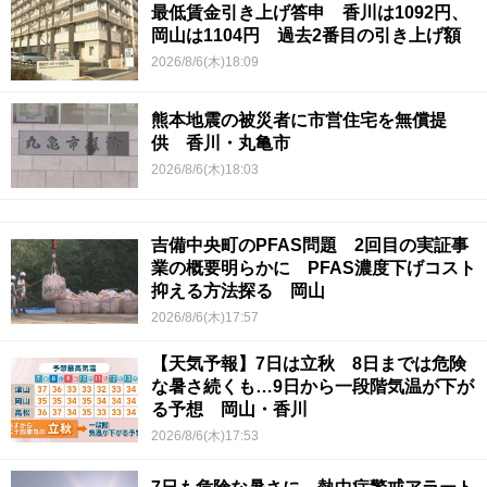
最低賃金引き上げ答申 香川は1092円、
岡山は1104円 過去2番目の引き上げ額
2026/8/6(木)18:09
熊本地震の被災者に市営住宅を無償提
供 香川・丸亀市
2026/8/6(木)18:03
吉備中央町のPFAS問題 2回目の実証事
業の概要明らかに PFAS濃度下げコスト
抑える方法探る 岡山
2026/8/6(木)17:57
【天気予報】7日は立秋 8日までは危険
な暑さ続くも…9日から一段階気温が下が
る予想 岡山・香川
2026/8/6(木)17:53