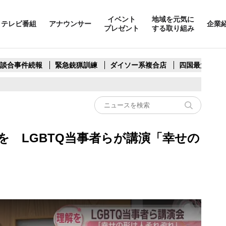
イベント
地域を元気に
テレビ番組
アナウンサー
企業
プレゼント
する取り組み
製談合事件続報
緊急銃猟訓練
ダイソー系複合店
四国最大スリ
を LGBTQ当事者らが講演「幸せの