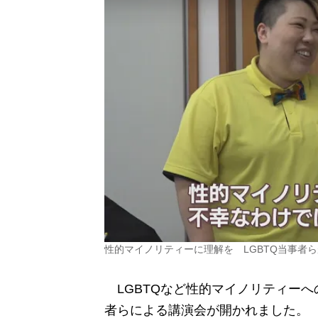
性的マイノリティーに理解を LGBTQ当事者
LGBTQなど性的マイノリティーへ
者らによる講演会が開かれました。