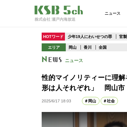
ニュース
株式会社 瀬戸内海放送
HOTワード
少年19人にわいせつの罪
官
エリア
岡山
香川
全国
ニュース
性的マイノリティーに理解
形は人それぞれ」 岡山市
2025/6/17 18:03
岡山
社会