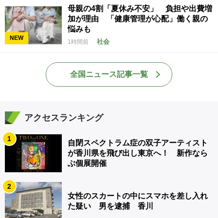
母親の4割「夏休み不安」 負担や出費増
加が理由 「健康管理が心配」働く親の
悩みも
NEW
社会
1時間前
全国ニュース記事一覧
アクセスランキング
1
自閉スペクトラム症の双子アーティスト
が香川県を飛び出し東京へ！ 新作なら
ぶ個展開催
2
女性のスカートの中にスマホを差し入れ
た疑い 男を逮捕 香川