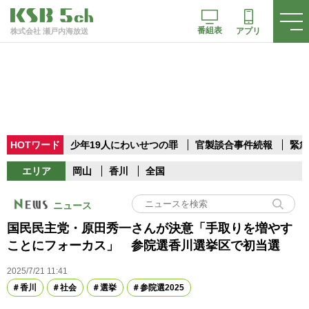
番組表
アプリ
株式会社 瀬戸内海放送
HOTワード
少年19人にわいせつの罪
官製談合事件続報
緊急
エリア
岡山
香川
全国
ニュース
国民民主党・原田秀一さんが決意「手取りを増やす
ことにフォーカス」 参院選香川選挙区で初当選
2025/7/21 11:41
香川
社会
選挙
参院選2025