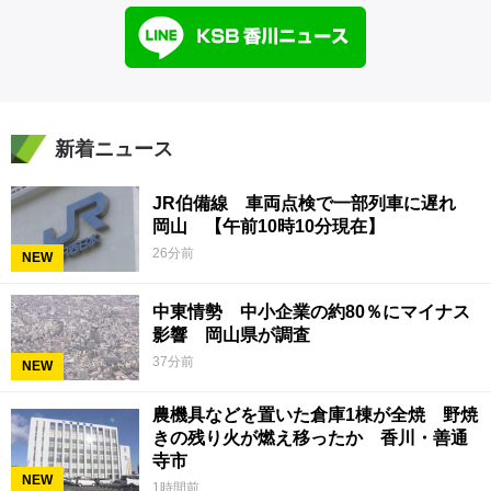
新着ニュース
JR伯備線 車両点検で一部列車に遅れ
岡山 【午前10時10分現在】
26分前
NEW
中東情勢 中小企業の約80％にマイナス
影響 岡山県が調査
37分前
NEW
農機具などを置いた倉庫1棟が全焼 野焼
きの残り火が燃え移ったか 香川・善通
寺市
NEW
1時間前