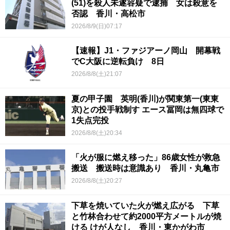
(51)を殺人未遂容疑で逮捕 女は殺意を
否認 香川・高松市
2026/8/9(日)07:17
【速報】J1・ファジアーノ岡山 開幕戦
でC大阪に逆転負け 8日
2026/8/8(土)21:07
夏の甲子園 英明(香川)が関東第一(東東
京)との投手戦制す エース冨岡は無四球で
1失点完投
2026/8/8(土)20:34
「火が服に燃え移った」86歳女性が救急
搬送 搬送時は意識あり 香川・丸亀市
2026/8/8(土)20:27
下草を焼いていた火が燃え広がる 下草
と竹林合わせて約2000平方メートルが焼
ける けが人なし 香川・東かがわ市