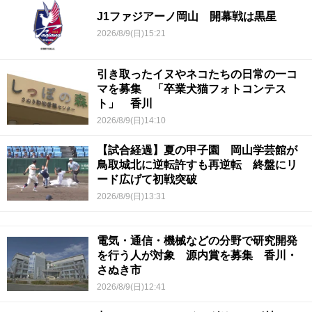
J1ファジアーノ岡山 開幕戦は黒星
2026/8/9(日)15:21
引き取ったイヌやネコたちの日常の一コ
マを募集 「卒業犬猫フォトコンテス
ト」 香川
2026/8/9(日)14:10
【試合経過】夏の甲子園 岡山学芸館が
鳥取城北に逆転許すも再逆転 終盤にリ
ード広げて初戦突破
2026/8/9(日)13:31
電気・通信・機械などの分野で研究開発
を行う人が対象 源内賞を募集 香川・
さぬき市
2026/8/9(日)12:41