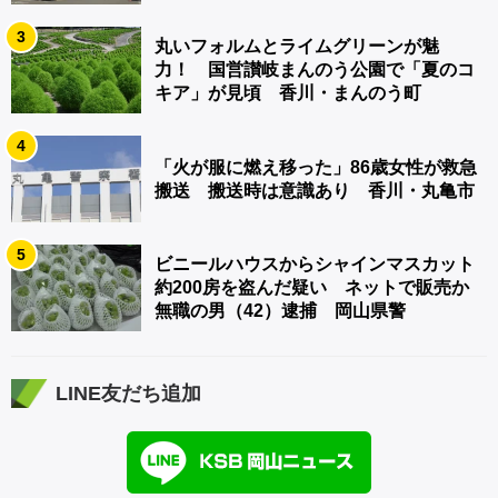
3
丸いフォルムとライムグリーンが魅
力！ 国営讃岐まんのう公園で「夏のコ
キア」が見頃 香川・まんのう町
4
「火が服に燃え移った」86歳女性が救急
搬送 搬送時は意識あり 香川・丸亀市
5
ビニールハウスからシャインマスカット
約200房を盗んだ疑い ネットで販売か
無職の男（42）逮捕 岡山県警
LINE友だち追加