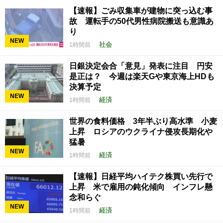
【速報】ごみ収集車が建物に突っ込む事
故 運転手の50代男性病院搬送も意識あ
り
NEW
社会
1時間前
日銀決定会合「意見」発表に注目 円安
是正は？ 今週は楽天Gや東京海上HDも
決算予定
NEW
経済
1時間前
世界の食料価格 3年半ぶり高水準 小麦
上昇 ロシアのウクライナ侵攻長期化や
猛暑
NEW
経済
1時間前
【速報】日経平均ハイテク株買い先行で
上昇 米で雇用の鈍化傾向 インフレ懸
念和らぐ
NEW
経済
1時間前