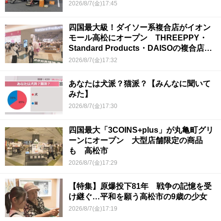
2026/8/7(金)17:45
四国最大級！ダイソー系複合店がイオン
モール高松にオープン THREEPPY・
Standard Products・DAISOの複合店は
香川県初
2026/8/7(金)17:32
あなたは犬派？猫派？【みんなに聞いて
みた】
2026/8/7(金)17:30
四国最大「3COINS+plus」が丸亀町グリ
ーンにオープン 大型店舗限定の商品
も 高松市
2026/8/7(金)17:29
【特集】原爆投下81年 戦争の記憶を受
け継ぐ…平和を願う高松市の9歳の少女
2026/8/7(金)17:19