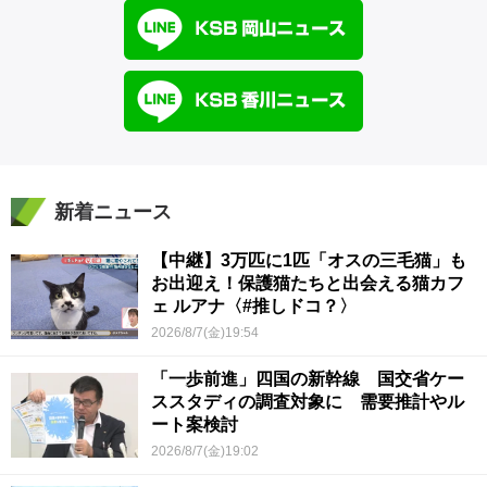
新着ニュース
【中継】3万匹に1匹「オスの三毛猫」も
お出迎え！保護猫たちと出会える猫カフ
ェ ルアナ〈#推しドコ？〉
2026/8/7(金)19:54
「一歩前進」四国の新幹線 国交省ケー
ススタディの調査対象に 需要推計やル
ート案検討
2026/8/7(金)19:02