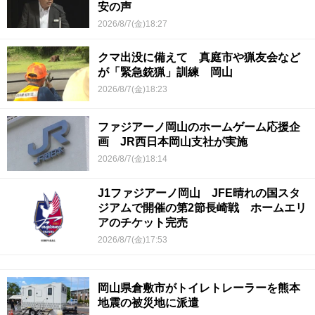
安の声
2026/8/7(金)18:27
クマ出没に備えて 真庭市や猟友会など
が「緊急銃猟」訓練 岡山
2026/8/7(金)18:23
ファジアーノ岡山のホームゲーム応援企
画 JR西日本岡山支社が実施
2026/8/7(金)18:14
J1ファジアーノ岡山 JFE晴れの国スタ
ジアムで開催の第2節長崎戦 ホームエリ
アのチケット完売
2026/8/7(金)17:53
岡山県倉敷市がトイレトレーラーを熊本
地震の被災地に派遣