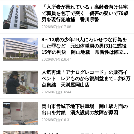
「入所者が暴れている」高齢者向け住宅
で職員を包丁で突く 傷害の疑いで79歳
男を現行犯逮捕 香川県警
2026/8/7(金)17:08
8～13歳の少年19人にわいせつな行為を
した罪など 元団体職員の男(31)に懲役
15年の判決 岡山地裁「常習性は際立っ
ていて被害結果も非常に重い」
2026/8/7(金)16:47
人気再燃「アナログレコード」の販売イ
ベント レアものから復刻盤まで…約3万
点集結 天満屋岡山店
2026/8/7(金)16:44
岡山市営城下地下駐車場 岡山駅方面の
出口を封鎖 消火設備の故障が原因
2026/8/7(金)16:31