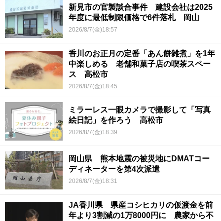
新見市の官製談合事件 建設会社は2025
年度に最低制限価格で6件落札 岡山
2026/8/7(金)18:57
香川のお正月の定番「あん餅雑煮」を1年
中楽しめる 老舗和菓子店の喫茶スペー
ス 高松市
2026/8/7(金)18:45
ミラーレス一眼カメラで撮影して「写真
絵日記」を作ろう 高松市
2026/8/7(金)18:39
岡山県 熊本地震の被災地にDMATコー
ディネーターを第4次派遣
2026/8/7(金)18:31
JA香川県 県産コシヒカリの仮渡金を前
年より3割減の1万8000円に 農家から不