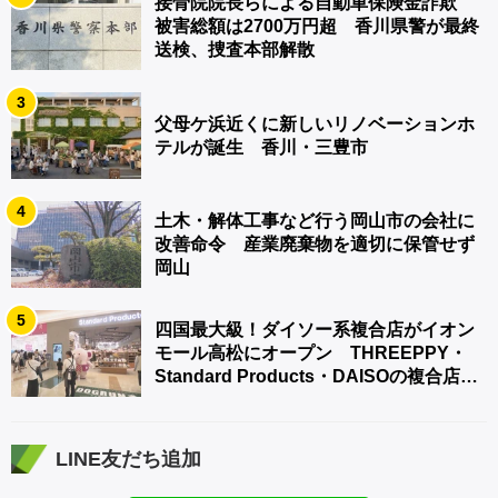
接骨院院長らによる自動車保険金詐欺
被害総額は2700万円超 香川県警が最終
送検、捜査本部解散
3
父母ケ浜近くに新しいリノベーションホ
テルが誕生 香川・三豊市
4
土木・解体工事など行う岡山市の会社に
改善命令 産業廃棄物を適切に保管せず
岡山
5
四国最大級！ダイソー系複合店がイオン
モール高松にオープン THREEPPY・
Standard Products・DAISOの複合店は
香川県初
LINE友だち追加