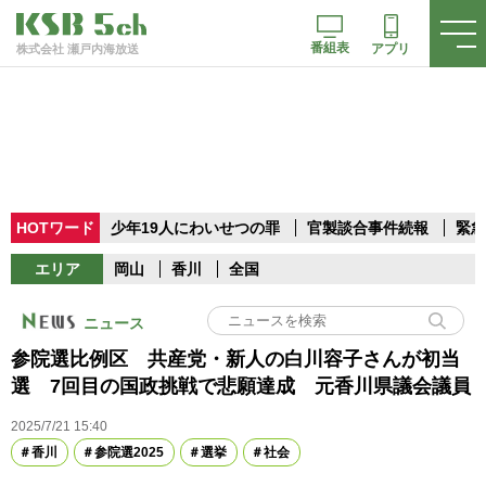
番組表
アプリ
株式会社 瀬戸内海放送
HOTワード
少年19人にわいせつの罪
官製談合事件続報
緊急
エリア
岡山
香川
全国
ニュース
参院選比例区 共産党・新人の白川容子さんが初当
選 7回目の国政挑戦で悲願達成 元香川県議会議員
2025/7/21 15:40
香川
参院選2025
選挙
社会