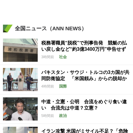
全国ニュース（ANN NEWS）
税務署職員“脱税”で刑事告発 競艇の払
い戻し金など“約3億3400万円”申告せず
社会
3時間前
パキスタン・サウジ・トルコの3カ国が共
同防衛協定 「米国頼み」からの脱却か
国際
4時間前
中道・立憲・公明 合流をめぐり食い違
い 合流先は中道？立憲？
政治
5時間前
イラン攻撃 米国がミサイル不足？「危険