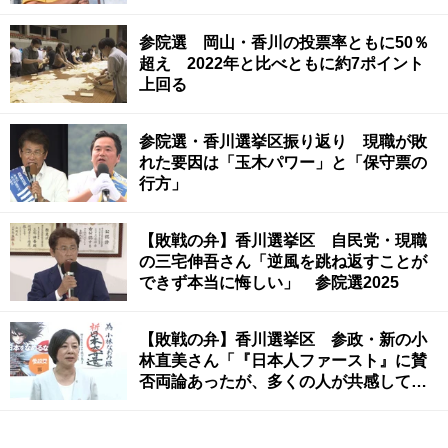
参院選 岡山・香川の投票率ともに50％
超え 2022年と比べともに約7ポイント
上回る
参院選・香川選挙区振り返り 現職が敗
れた要因は「玉木パワー」と「保守票の
行方」
【敗戦の弁】香川選挙区 自民党・現職
の三宅伸吾さん「逆風を跳ね返すことが
できず本当に悔しい」 参院選2025
【敗戦の弁】香川選挙区 参政・新の小
林直美さん「『日本人ファースト』に賛
否両論あったが、多くの人が共感してく
ださった」 参院選2025