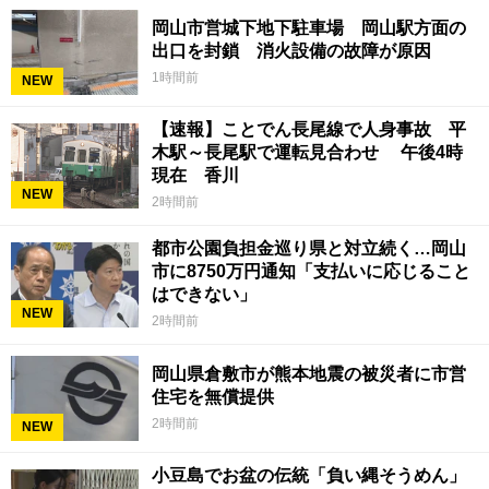
岡山市営城下地下駐車場 岡山駅方面の
出口を封鎖 消火設備の故障が原因
1時間前
NEW
【速報】ことでん長尾線で人身事故 平
木駅～長尾駅で運転見合わせ 午後4時
現在 香川
NEW
2時間前
都市公園負担金巡り県と対立続く…岡山
市に8750万円通知「支払いに応じること
はできない」
NEW
2時間前
岡山県倉敷市が熊本地震の被災者に市営
住宅を無償提供
2時間前
NEW
小豆島でお盆の伝統「負い縄そうめん」