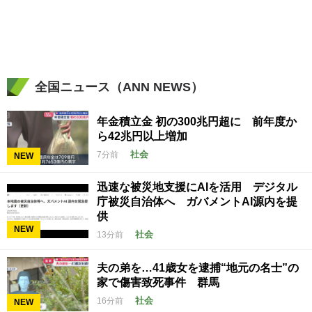
全国ニュース（ANN NEWS）
年金積立金 初の300兆円超に 前年度か
ら42兆円以上増加
社会
7分前
NEW
迅速な被災地支援にAIを活用 デジタル
庁被災自治体へ ガバメントAI源内を提
供
NEW
社会
13分前
夫の弟を…41歳女を逮捕“地元の名士”の
家で傷害致死事件 群馬
社会
16分前
NEW