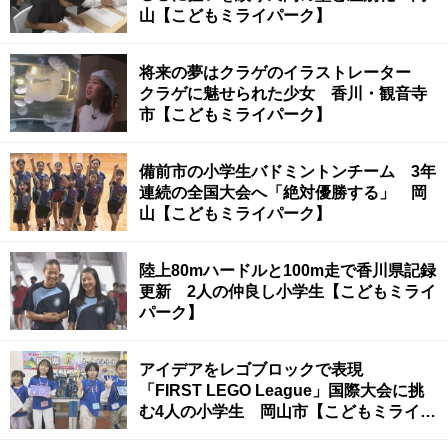
山【こどもミライパーク】
将来の夢はクラゲのイラストレーター
クラゲに魅せられた少女 香川・観音寺
市【こどもミライパーク】
備前市の小学生バドミントンチーム 3年
連続の全国大会へ「絶対優勝する」 岡
山【こどもミライパーク】
陸上80mハードルと100m走で香川県記録
更新 2人の仲良し小学生【こどもミライ
パーク】
アイデアをレゴブロックで表現
「FIRST LEGO League」国際大会に挑
む4人の小学生 岡山市【こどもミライパ
ーク】