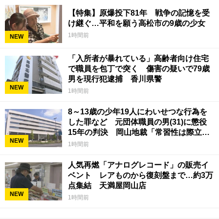
【特集】原爆投下81年 戦争の記憶を受
け継ぐ…平和を願う高松市の9歳の少女
1時間前
NEW
「入所者が暴れている」高齢者向け住宅
で職員を包丁で突く 傷害の疑いで79歳
男を現行犯逮捕 香川県警
NEW
1時間前
8～13歳の少年19人にわいせつな行為を
した罪など 元団体職員の男(31)に懲役
15年の判決 岡山地裁「常習性は際立っ
NEW
ていて被害結果も非常に重い」
1時間前
人気再燃「アナログレコード」の販売イ
ベント レアものから復刻盤まで…約3万
点集結 天満屋岡山店
NEW
1時間前