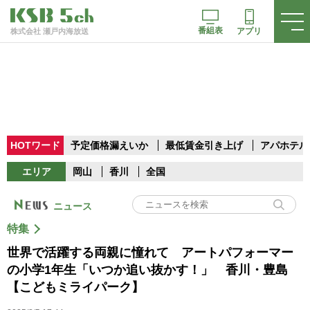
番組表
アプリ
株式会社 瀬戸内海放送
HOTワード
予定価格漏えいか
最低賃金引き上げ
アパホテル
エリア
岡山
香川
全国
ニュース
特集
世界で活躍する両親に憧れて アートパフォーマー
の小学1年生「いつか追い抜かす！」 香川・豊島
【こどもミライパーク】