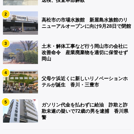
送検、捜査本部解散
2
高松市の市場水族館 新屋島水族館のリ
ニューアルオープンに向け9月28日で閉館
3
土木・解体工事など行う岡山市の会社に
改善命令 産業廃棄物を適切に保管せず
岡山
4
父母ケ浜近くに新しいリノベーションホ
テルが誕生 香川・三豊市
5
ガソリン代金を払わずに給油 詐欺と詐
欺未遂の疑いで72歳の男を逮捕 香川県
警