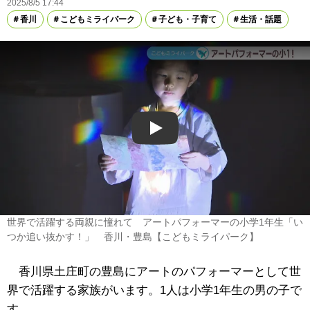
2025/8/5 17:44
香川
こどもミライパーク
子ども・子育て
生活・話題
Play
世界で活躍する両親に憧れて アートパフォーマーの小学1年生「い
つか追い抜かす！」 香川・豊島【こどもミライパーク】
香川県土庄町の豊島にアートのパフォーマーとして世
界で活躍する家族がいます。1人は小学1年生の男の子で
す。