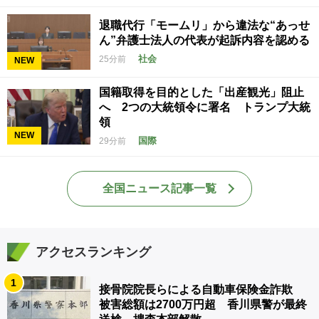
退職代行「モームリ」から違法な“あっせ
ん”弁護士法人の代表が起訴内容を認める
社会
25分前
NEW
国籍取得を目的とした「出産観光」阻止
へ 2つの大統領令に署名 トランプ大統
領
NEW
国際
29分前
全国ニュース記事一覧
アクセスランキング
1
接骨院院長らによる自動車保険金詐欺
被害総額は2700万円超 香川県警が最終