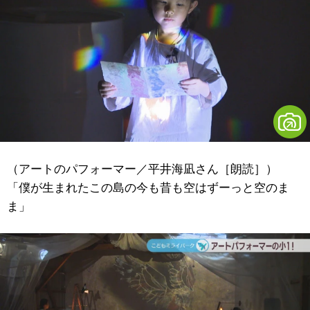
（アートのパフォーマー／平井海凪さん［朗読］）
「僕が生まれたこの島の今も昔も空はずーっと空のま
ま」