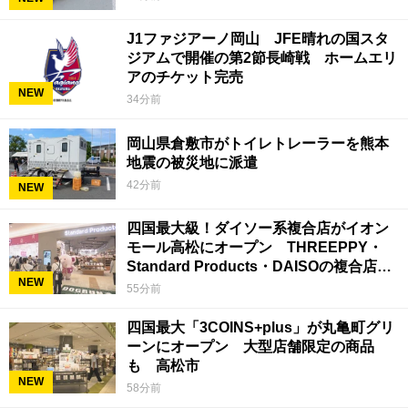
J1ファジアーノ岡山 JFE晴れの国スタ
ジアムで開催の第2節長崎戦 ホームエリ
アのチケット完売
NEW
34分前
岡山県倉敷市がトイレトレーラーを熊本
地震の被災地に派遣
42分前
NEW
四国最大級！ダイソー系複合店がイオン
モール高松にオープン THREEPPY・
Standard Products・DAISOの複合店は
NEW
香川県初
55分前
四国最大「3COINS+plus」が丸亀町グリ
ーンにオープン 大型店舗限定の商品
も 高松市
NEW
58分前