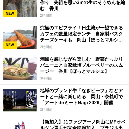
作り 先祖を思い3mの生のそうめんを編
む 香川
NEW
2時間前
究極のエビフライ！日生湾が一望できる
カフェの数量限定ランチ 自家製バスク
チーズケーキも 岡山【ほっとマルシ
NEW
ェ】
2時間前
潮風を感じながら楽しむ 野菜たっぷり
パニーニと自家栽培ブルーベリーのスム
ージー 香川【ほっとマルシェ】
3時間前
地域のブランド牛「なぎビーフ」などア
ートと一緒に楽しめる 岡山・奈義町で
「アートdeミートNagi 2026」開催
3時間前
【新加入】J1ファジアーノ岡山にMFオベ
ルダン選手が完全移籍加入 ブラジル出