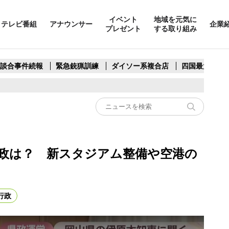
イベント
地域を元気に
テレビ番組
アナウンサー
企業
プレゼント
する取り組み
製談合事件続報
緊急銃猟訓練
ダイソー系複合店
四国最大スリ
県政は？ 新スタジアム整備や空港の
行政