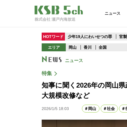
ニュース
株式会社 瀬戸内海放送
HOTワード
少年19人にわいせつの罪
官
エリア
岡山
香川
全国
ニュース
特集
知事に聞く2026年の岡山
大規模改修など
2026/1/5 18:03
岡山
社会