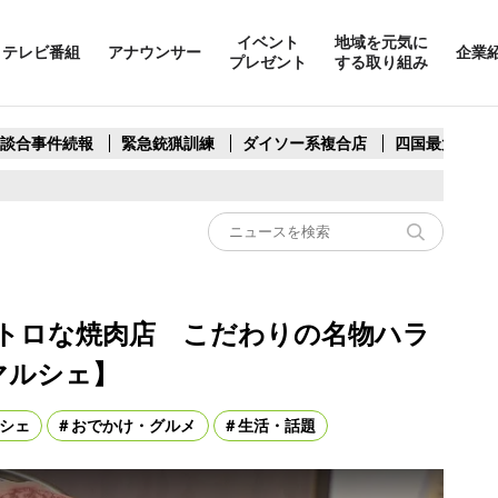
イベント
地域を元気に
テレビ番組
アナウンサー
企業
プレゼント
する取り組み
製談合事件続報
緊急銃猟訓練
ダイソー系複合店
四国最大スリ
トロな焼肉店 こだわりの名物ハラ
マルシェ】
シェ
おでかけ・グルメ
生活・話題