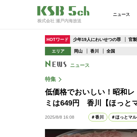
ニュース
株式会社 瀬戸内海放送
HOTワード
少年19人にわいせつの罪
官
エリア
岡山
香川
全国
ニュース
特集
低価格でおいしい！昭和レ
ミは649円 香川【ほっと
2025/8/8 16:08
香川
ほっとマル