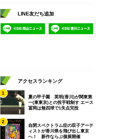
LINE友だち追加
アクセスランキング
1
夏の甲子園 英明(香川)が関東第
一(東東京)との投手戦制す エース
冨岡は無四球で1失点完投
2
自閉スペクトラム症の双子アーテ
ィストが香川県を飛び出し東京
へ！ 新作ならぶ個展開催