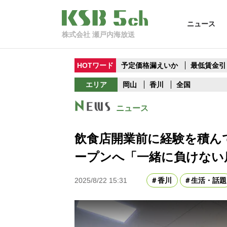
ニュース
株式会社 瀬戸内海放送
HOTワード
予定価格漏えいか
最低賃金引
エリア
岡山
香川
全国
ニュース
飲食店開業前に経験を積ん
ープンへ「一緒に負けない
2025/8/22 15:31
香川
生活・話題