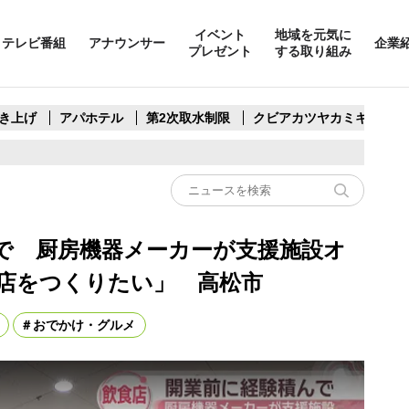
イベント
地域を元気に
テレビ番組
アナウンサー
企業
プレゼント
する取り組み
き上げ
アパホテル
第2次取水制限
クビアカツヤカミキリ
で 厨房機器メーカーが支援施設オ
店をつくりたい」 高松市
おでかけ・グルメ