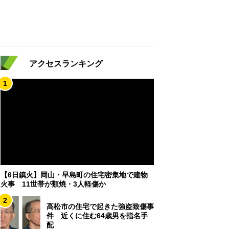
アクセスランキング
1
【6日鎮火】岡山・早島町の住宅密集地で建物
火事 11世帯が類焼・3人軽傷か
2
高松市の住宅で起きた強盗致傷事
件 近くに住む64歳男を指名手
配