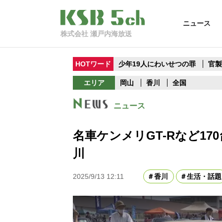
ニュース
株式会社 瀬戸内海放送
HOTワード
少年19人にわいせつの罪
官
エリア
岡山
香川
全国
ニュース
名車ケンメリGT-Rなど1
川
2025/9/13 12:11
香川
生活・話題