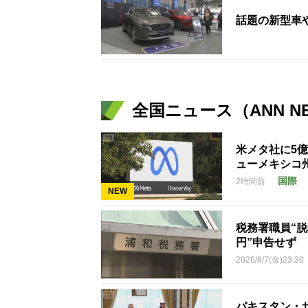
話題の新型車
全国ニュース（ANN N
米メタ社に5
ューメキシコ
国際
2時間前
NEW
税務署職員“脱
円”申告せず
2026/8/7(金)23:30
パキスタン・