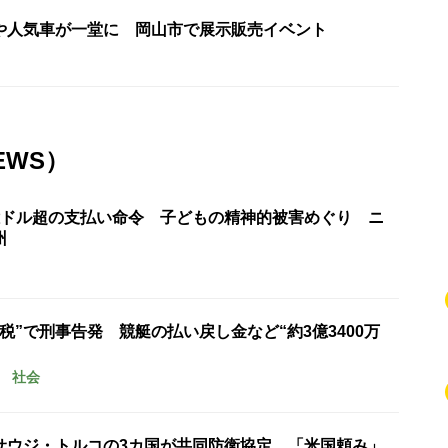
や人気車が一堂に 岡山市で展示販売イベント
EWS）
億ドル超の支払い命令 子どもの精神的被害めぐり ニ
州
税”で刑事告発 競艇の払い戻し金など“約3億3400万
社会
サウジ・トルコの3カ国が共同防衛協定 「米国頼み」