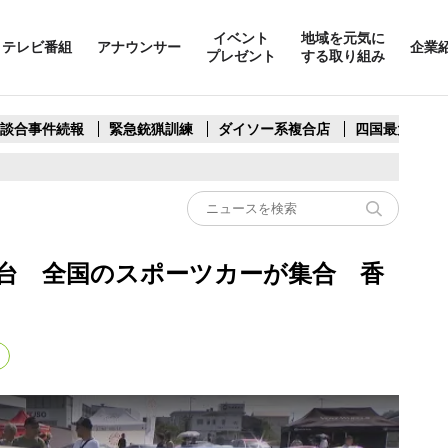
イベント
地域を元気に
テレビ番組
アナウンサー
企業
プレゼント
する取り組み
製談合事件続報
緊急銃猟訓練
ダイソー系複合店
四国最大スリ
70台 全国のスポーツカーが集合 香