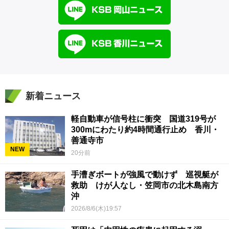
新着ニュース
軽自動車が信号柱に衝突 国道319号が
300mにわたり約4時間通行止め 香川・
善通寺市
NEW
20分前
手漕ぎボートが強風で動けず 巡視艇が
救助 けが人なし・笠岡市の北木島南方
沖
2026/8/6(木)19:57