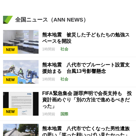
全国ニュース（ANN NEWS）
熊本地震 被災した子どもたちの勉強ス
ペースを開設
社会
1時間前
NEW
熊本地震 八代市でブルーシート設置支
援始まる 台風13号影響懸念
社会
1時間前
NEW
FIFA緊急集会 謝罪声明で会長支持も 投
資計画めぐり「別の方法で進めるべきだ
った」
NEW
国際
1時間前
熊本地震 八代市で亡くなった男性遺族
の思い「笑った顔いっぱい見たかった」