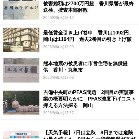
被害総額は2700万円超 香川県警が最終
送検、捜査本部解散
2026/8/6(木)18:12
最低賃金引き上げ答申 香川は1092円、
岡山は1104円 過去2番目の引き上げ額
2026/8/6(木)18:09
熊本地震の被災者に市営住宅を無償提
供 香川・丸亀市
2026/8/6(木)18:03
吉備中央町のPFAS問題 2回目の実証事
業の概要明らかに PFAS濃度下げコスト
抑える方法探る 岡山
2026/8/6(木)17:57
【天気予報】7日は立秋 8日までは危険