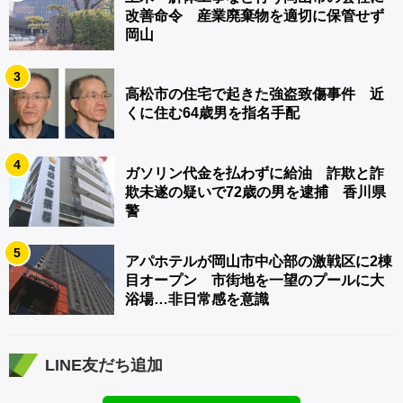
改善命令 産業廃棄物を適切に保管せず
岡山
3
高松市の住宅で起きた強盗致傷事件 近
くに住む64歳男を指名手配
4
ガソリン代金を払わずに給油 詐欺と詐
欺未遂の疑いで72歳の男を逮捕 香川県
警
5
アパホテルが岡山市中心部の激戦区に2棟
目オープン 市街地を一望のプールに大
浴場…非日常感を意識
LINE友だち追加