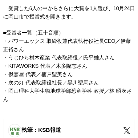
受賞した6人の中からさらに大賞を1人選び、10月24日
に岡山市で授賞式を開きます。
■受賞者一覧（五十音順）
・パワーエックス 取締役兼代表執行役社長CEO／伊藤
正裕さん
・うじひら材木産業 代表取締役／氏平雄人さん
・KITAWORKS 代表／木多隆志さん
・俄嘉屋 代表／楠戸聖美さん
・次の灯 代表取締役社長／黒川聖馬さん
・岡山理科大学生物地球学部恐竜学科 教授／林 昭次さ
ん
執筆：KSB報道