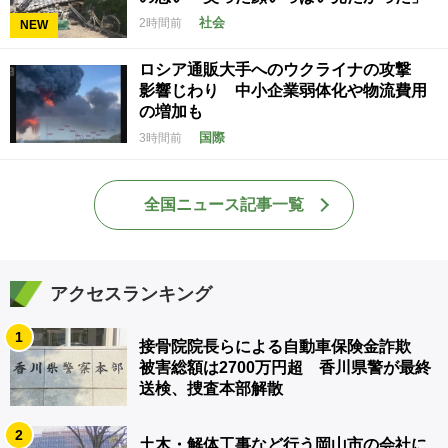
社会
2時間前
NEW
ロシア通販大手へのウクライナの攻撃
影響じわり 中小企業弱体化や物流費用
の増加も
国際
3時間前
全国ニュース記事一覧
アクセスランキング
1
接骨院院長らによる自動車保険金詐欺
被害総額は2700万円超 香川県警が最終
送検、捜査本部解散
2
土木・解体工事など行う岡山市の会社に