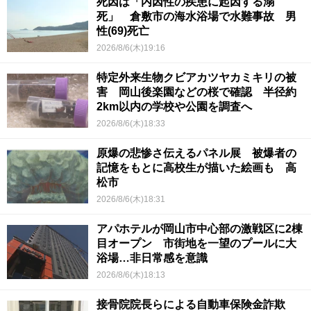
死因は「内因性の疾患に起因する溺
死」 倉敷市の海水浴場で水難事故 男
性(69)死亡
2026/8/6(木)19:16
特定外来生物クビアカツヤカミキリの被
害 岡山後楽園などの桜で確認 半径約
2km以内の学校や公園を調査へ
2026/8/6(木)18:33
原爆の悲惨さ伝えるパネル展 被爆者の
記憶をもとに高校生が描いた絵画も 高
松市
2026/8/6(木)18:31
アパホテルが岡山市中心部の激戦区に2棟
目オープン 市街地を一望のプールに大
浴場…非日常感を意識
2026/8/6(木)18:13
接骨院院長らによる自動車保険金詐欺