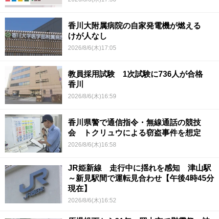
香川大附属病院の自家発電機が燃える
けが人なし
2026/8/6(木)17:05
教員採用試験 1次試験に736人が合格
香川
2026/8/6(木)16:59
香川県警で通信指令・無線通話の競技
会 トクリュウによる窃盗事件を想定
2026/8/6(木)16:58
JR姫新線 走行中に揺れを感知 津山駅
～新見駅間で運転見合わせ【午後4時45分
現在】
2026/8/6(木)16:52