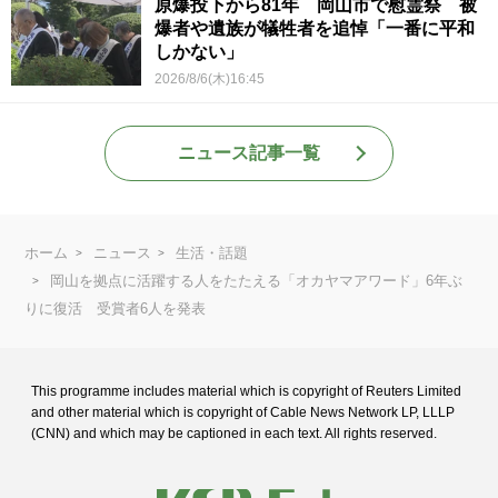
原爆投下から81年 岡山市で慰霊祭 被
爆者や遺族が犠牲者を追悼「一番に平和
しかない」
2026/8/6(木)16:45
ニュース記事一覧
ホーム
ニュース
生活・話題
岡山を拠点に活躍する人をたたえる「オカヤマアワード」6年ぶ
りに復活 受賞者6人を発表
This programme includes material which is copyright of Reuters Limited
and
other material which is copyright of Cable News Network LP, LLLP
(CNN) and
which may be captioned in each text. All rights reserved.