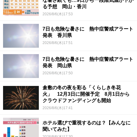
な暑さ続くも…9日から一段階気温が下が
る予想 岡山・香川
2026/8/6(木)17:53
7日も危険な暑さに 熱中症警戒アラート
発表 香川県
2026/8/6(木)17:51
7日も危険な暑さに 熱中症警戒アラート
発表 岡山県
2026/8/6(木)17:50
倉敷の冬の夜を彩る「くらしき冬花
火」 12月3日に開催予定 8月1日から
クラウドファンディングも開始
2026/8/6(木)17:41
ホテル選びで重視するのは？【みんなに
聞いてみた】
2026/8/6(木)17:30