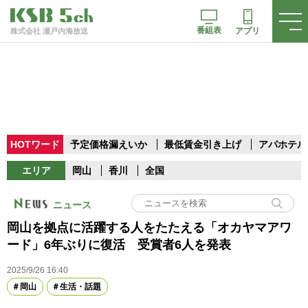
番組表
アプリ
株式会社 瀬戸内海放送
HOTワード
予定価格漏えいか
最低賃金引き上げ
アパホテル
エリア
岡山
香川
全国
ニュース
岡山を拠点に活躍する人をたたえる「オカヤマアワ
ード」6年ぶりに復活 受賞者6人を発表
2025/9/26 16:40
岡山
生活・話題