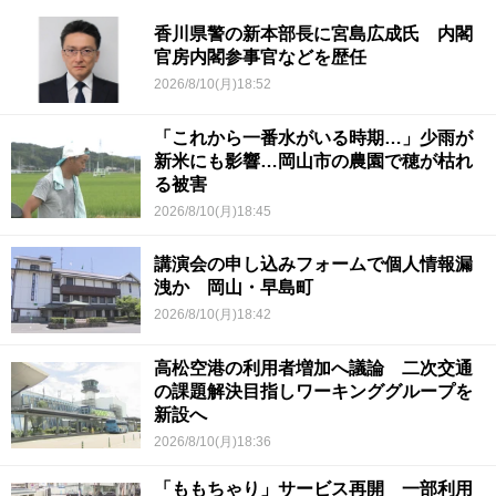
香川県警の新本部長に宮島広成氏 内閣
官房内閣参事官などを歴任
2026/8/10(月)18:52
「これから一番水がいる時期…」少雨が
新米にも影響…岡山市の農園で穂が枯れ
る被害
2026/8/10(月)18:45
講演会の申し込みフォームで個人情報漏
洩か 岡山・早島町
2026/8/10(月)18:42
高松空港の利用者増加へ議論 二次交通
の課題解決目指しワーキンググループを
新設へ
2026/8/10(月)18:36
「ももちゃり」サービス再開 一部利用