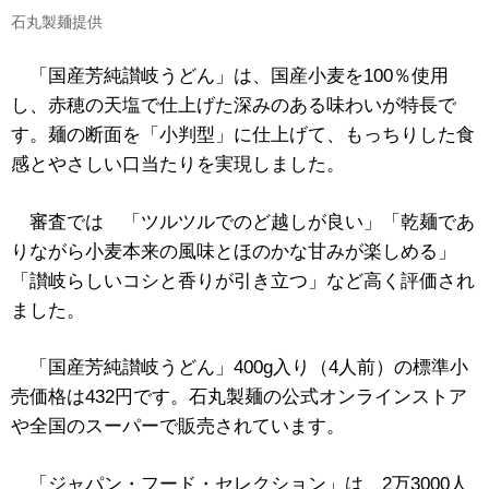
石丸製麺提供
「国産芳純讃岐うどん」は、国産小麦を100％使用
し、赤穂の天塩で仕上げた深みのある味わいが特長で
す。麺の断面を「小判型」に仕上げて、もっちりした食
感とやさしい口当たりを実現しました。
審査では 「ツルツルでのど越しが良い」「乾麺であ
りながら小麦本来の風味とほのかな甘みが楽しめる」
「讃岐らしいコシと香りが引き立つ」など高く評価され
ました。
「国産芳純讃岐うどん」400g入り（4人前）の標準小
売価格は432円です。石丸製麺の公式オンラインストア
や全国のスーパーで販売されています。
「ジャパン・フード・セレクション」は、2万3000人