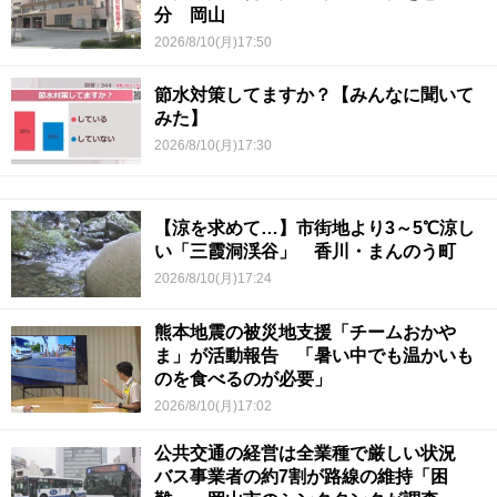
分 岡山
2026/8/10(月)17:50
節水対策してますか？【みんなに聞いて
みた】
2026/8/10(月)17:30
【涼を求めて…】市街地より3～5℃涼し
い「三霞洞渓谷」 香川・まんのう町
2026/8/10(月)17:24
熊本地震の被災地支援「チームおかや
ま」が活動報告 「暑い中でも温かいも
のを食べるのが必要」
2026/8/10(月)17:02
公共交通の経営は全業種で厳しい状況
バス事業者の約7割が路線の維持「困