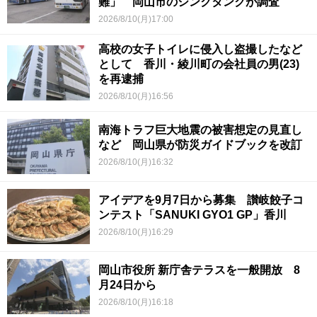
難」 岡山市のシンクタンクが調査
2026/8/10(月)17:00
高校の女子トイレに侵入し盗撮したなど
として 香川・綾川町の会社員の男(23)
を再逮捕
2026/8/10(月)16:56
南海トラフ巨大地震の被害想定の見直し
など 岡山県が防災ガイドブックを改訂
2026/8/10(月)16:32
アイデアを9月7日から募集 讃岐餃子コ
ンテスト「SANUKI GYO1 GP」香川
2026/8/10(月)16:29
岡山市役所 新庁舎テラスを一般開放 8
月24日から
2026/8/10(月)16:18