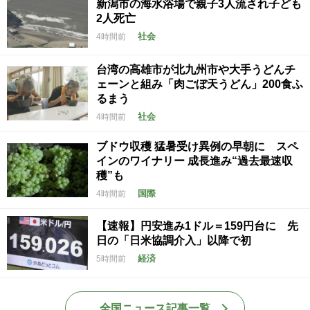
新潟市の海水浴場で親子3人流され子ども
2人死亡
社会
4時間前
台湾の高雄市が北九州市や大手うどんチ
ェーンと組み「肉ごぼ天うどん」200食ふ
るまう
社会
4時間前
ブドウ収穫 猛暑受け異例の早朝に スペ
インのワイナリー 成長進み“過去最速収
穫”も
国際
4時間前
【速報】円安進み1ドル＝159円台に 先
日の「日米協調介入」以降で初
経済
5時間前
全国ニュース記事一覧