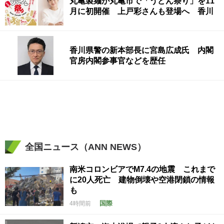
丸亀製麺が丸亀市で「うどん祭り」を11
月に初開催 上戸彩さんも登場へ 香川
香川県警の新本部長に宮島広成氏 内閣
官房内閣参事官などを歴任
全国ニュース（ANN NEWS）
南米コロンビアでM7.4の地震 これまで
に20人死亡 建物倒壊や空港閉鎖の情報
も
国際
4時間前