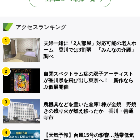
アクセスランキング
1
夫婦一緒に「2人部屋」対応可能の老人ホ
ーム 香川では3割弱 「みんなの介護」
調べ
2
自閉スペクトラム症の双子アーティスト
が香川県を飛び出し東京へ！ 新作なら
ぶ個展開催
3
農機具などを置いた倉庫1棟が全焼 野焼
きの残り火が燃え移ったか 香川・善通
寺市
4
【天気予報】台風15号の影響…熱帯低気