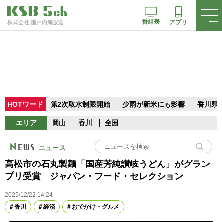
番組表
アプリ
株式会社 瀬戸内海放送
HOTワード
第2次取水制限開始
少雨が新米にも影響
香川県
エリア
岡山
香川
全国
ニュース
高松市の石丸製麺「国産芳純讃岐うどん」がグラン
プリ受賞 ジャパン・フード・セレクション
2025/12/22 14:24
香川
経済
おでかけ・グルメ