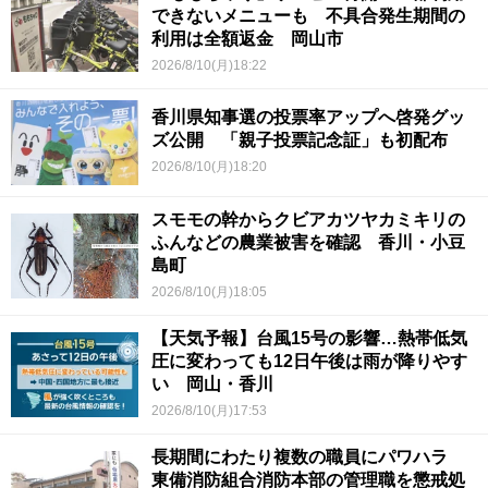
できないメニューも 不具合発生期間の
利用は全額返金 岡山市
2026/8/10(月)18:22
香川県知事選の投票率アップへ啓発グッ
ズ公開 「親子投票記念証」も初配布
2026/8/10(月)18:20
スモモの幹からクビアカツヤカミキリの
ふんなどの農業被害を確認 香川・小豆
島町
2026/8/10(月)18:05
【天気予報】台風15号の影響…熱帯低気
圧に変わっても12日午後は雨が降りやす
い 岡山・香川
2026/8/10(月)17:53
長期間にわたり複数の職員にパワハラ
東備消防組合消防本部の管理職を懲戒処