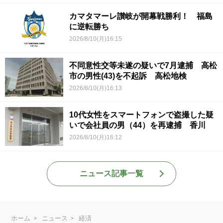
カマタマーレ讃岐が開幕戦勝利！ 福島
に逆転勝ち
2026/8/10(月)16:15
不同意性交等未遂の疑いで7月逮捕 高松
市の男性(43)を不起訴 高松地検
2026/8/10(月)16:13
10代女性をスマートフォンで盗撮した疑
いで会社員の男（44）を再逮捕 香川
2026/8/10(月)16:12
ニュース記事一覧
ホーム
ニュース
経済