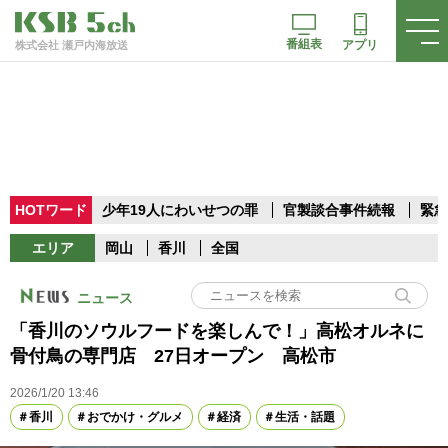
番組表
アプリ
株式会社 瀬戸内海放送
HOTワード
少年19人にわいせつの罪
官製談合事件続報
緊急
エリア
岡山
香川
全国
ニュース
「香川のソウルフードを楽しんで！」高松オルネに
骨付鳥の専門店 27日オープン 高松市
2026/1/20 13:46
香川
おでかけ・グルメ
経済
生活・話題