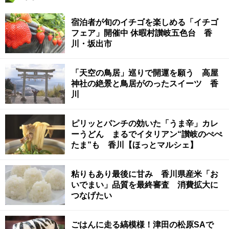
宿泊者が旬のイチゴを楽しめる「イチゴ
フェア」開催中 休暇村讃岐五色台 香
川・坂出市
「天空の鳥居」巡りで開運を願う 高屋
神社の絶景と鳥居がのったスイーツ 香
川
ピリッとパンチの効いた「うま辛」カレ
ーうどん まるでイタリアン“讃岐のぺぺ
たま”も 香川【ほっとマルシェ】
粘りもあり最後に甘み 香川県産米「お
いでまい」品質を最終審査 消費拡大に
つなげたい
ごはんに走る縞模様！津田の松原SAで