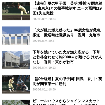
【速報】夏の甲子園 英明(香川)が関東第
一(東東京)との投手戦制す エース冨岡は9
回1失点完投
2026/8/8(土)20:34
「火が服に燃え移った」86歳女性が救急
搬送 搬送時は意識あり 香川・丸亀市
2026/8/8(土)20:27
下草を焼いていた火が燃え広がる 下草
と竹林合わせて約2000㎡が焼ける けが人
なし 香川・東かがわ市
2026/8/8(土)19:13
【試合経過】夏の甲子園1回戦 香川・英
明が関東第一に勝利
2026/8/8(土)18:50
ビニールハウスからシャインマスカット