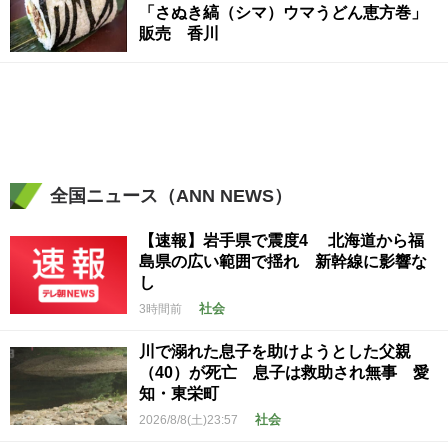
「さぬき縞（シマ）ウマうどん恵方巻」
販売 香川
全国ニュース（ANN NEWS）
【速報】岩手県で震度4 北海道から福
島県の広い範囲で揺れ 新幹線に影響な
し
社会
3時間前
川で溺れた息子を助けようとした父親
（40）が死亡 息子は救助され無事 愛
知・東栄町
社会
2026/8/8(土)23:57