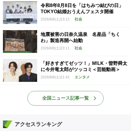
令和8年8月8日を「はちみつ結びの日」
TOKYO結婚おうえんフェスタ開催
社会
2026/8/8(土)23:12
地震被害の日奈久温泉 名産品「ちく
わ」製造再開へ始動
社会
2026/8/8(土)23:11
「好きすぎてゼッツ！」M!LK・曽野舜太
に今井竜太郎がツッコミ＜芸能動画＞
エンタメ
2026/8/8(土)21:42
全国ニュース記事一覧
アクセスランキング