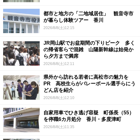
都市と地方の「二地域居住」 観音寺市
が暮らし体験ツアー 香川
2026/8/8(土)12:15
JR岡山駅でお盆期間の下りピーク 多く
の帰省客らで混雑 山陽新幹線は始発か
ら夕方まで満席
2026/8/8(土)12:11
県外から訪れる若者に高松市の魅力を
PR 高校生らがバレーボール選手らにう
どん店を紹介
2026/8/8(土)12:10
自家用車でひき逃げ容疑 町係長（55）
を停職6カ月処分 香川・多度津町
2026/8/8(土)11:35