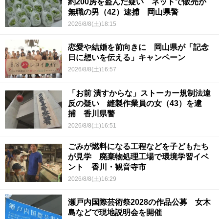
約200房を盗んだ疑い ネットで販売か
無職の男（42）逮捕 岡山県警
2026/8/8(土)18:15
恋愛や結婚を前向きに 岡山県が「記念
日に想いを伝える」キャンペーン
2026/8/8(土)16:57
「お前 潰すからな」ストーカー規制法違
反の疑い 縫製作業員の女（43）を逮
捕 香川県警
2026/8/8(土)16:51
ごみが燃料になる工程などを子どもたち
が見学 廃棄物処理工場で環境学習イベ
ント 香川・観音寺市
2026/8/8(土)16:29
瀬戸内国際芸術祭2028の作品公募 女木
島などで現地説明会を開催