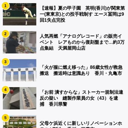
1
【速報】夏の甲子園 英明(香川)が関東第
一(東東京)との投手戦制す エース冨岡は9
回1失点完投
2
人気再燃「アナログレコード」の販売イ
ベント レアものから復刻盤まで…約3万
点集結 天満屋岡山店
3
「火が服に燃え移った」86歳女性が救急
搬送 搬送時は意識あり 香川・丸亀市
4
「お前 潰すからな」ストーカー規制法違
反の疑い 縫製作業員の女（43）を逮
捕 香川県警
5
父母ケ浜近くに新しいリノベーションホ