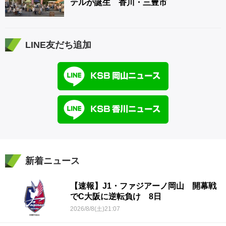
テルが誕生 香川・三豊市
LINE友だち追加
新着ニュース
【速報】J1・ファジアーノ岡山 開幕戦
でC大阪に逆転負け 8日
2026/8/8(土)21:07