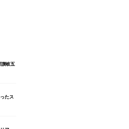
村讃岐五
ったス