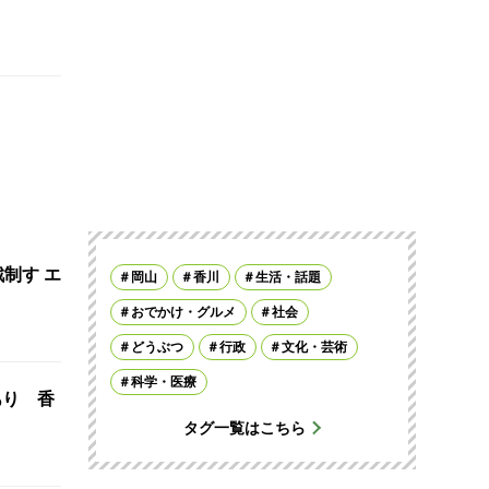
制す エ
岡山
香川
生活・話題
おでかけ・グルメ
社会
どうぶつ
行政
文化・芸術
科学・医療
あり 香
タグ一覧はこちら