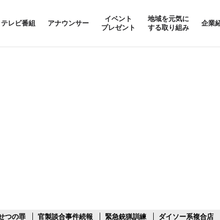
イベント
地域を元気に
テレビ番組
アナウンサー
企業
プレゼント
する取り組み
せつの罪
官製談合事件続報
緊急銃猟訓練
ダイソー系複合店