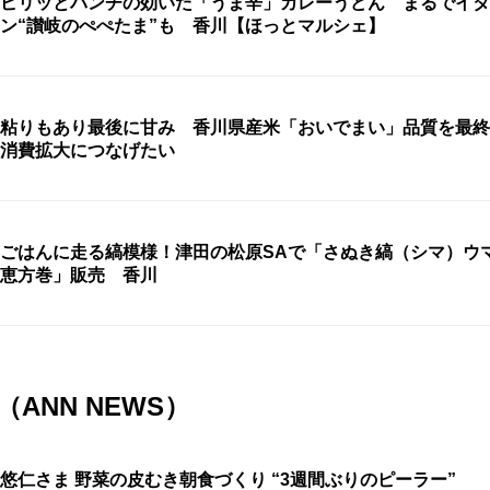
ピリッとパンチの効いた「うま辛」カレーうどん まるでイタ
ン“讃岐のぺぺたま”も 香川【ほっとマルシェ】
粘りもあり最後に甘み 香川県産米「おいでまい」品質を最
消費拡大につなげたい
ごはんに走る縞模様！津田の松原SAで「さぬき縞（シマ）ウ
恵方巻」販売 香川
ANN NEWS）
悠仁さま 野菜の皮むき朝食づくり “3週間ぶりのピーラー”