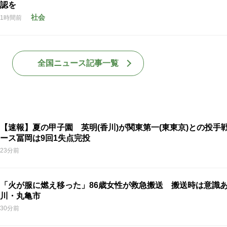
認を
社会
1時間前
全国ニュース記事一覧
【速報】夏の甲子園 英明(香川)が関東第一(東東京)との投手戦
ース冨岡は9回1失点完投
23分前
「火が服に燃え移った」86歳女性が救急搬送 搬送時は意識
川・丸亀市
30分前