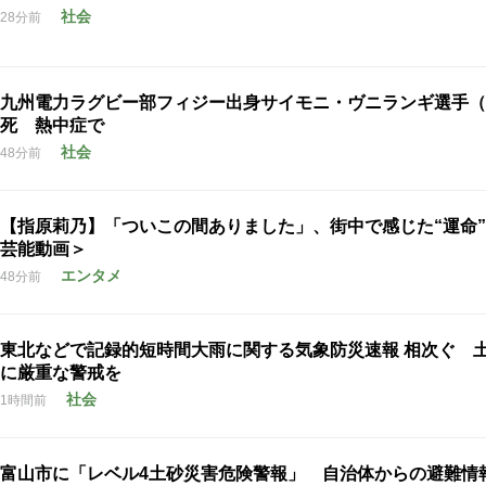
社会
28分前
九州電力ラグビー部フィジー出身サイモニ・ヴニランギ選手（
死 熱中症で
社会
48分前
【指原莉乃】「ついこの間ありました」、街中で感じた“運命
芸能動画＞
エンタメ
48分前
東北などで記録的短時間大雨に関する気象防災速報 相次ぐ 
に厳重な警戒を
社会
1時間前
富山市に「レベル4土砂災害危険警報」 自治体からの避難情