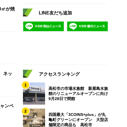
0㎡が焼
LINE友だち追加
 ネッ
アクセスランキング
1
高松市の市場水族館 新屋島水族
館のリニューアルオープンに向け
9月28日で閉館
ャンペ
2
四国最大「3COINS+plus」が丸
亀町グリーンにオープン 大型店
舗限定の商品も 高松市