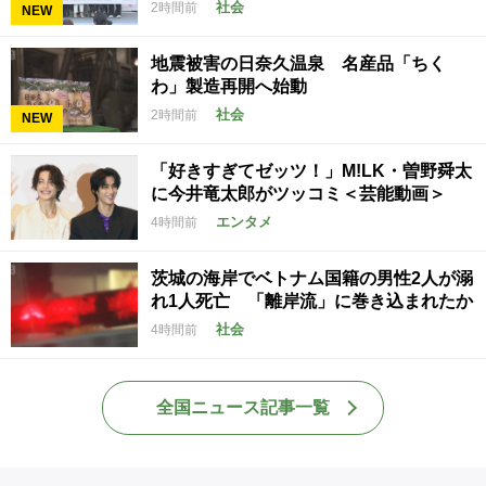
社会
2時間前
NEW
地震被害の日奈久温泉 名産品「ちく
わ」製造再開へ始動
社会
2時間前
NEW
「好きすぎてゼッツ！」M!LK・曽野舜太
に今井竜太郎がツッコミ＜芸能動画＞
エンタメ
4時間前
茨城の海岸でベトナム国籍の男性2人が溺
れ1人死亡 「離岸流」に巻き込まれたか
社会
4時間前
全国ニュース記事一覧