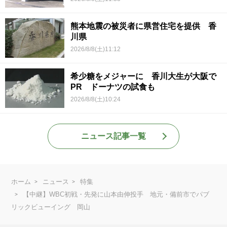
熊本地震の被災者に県営住宅を提供 香
川県
2026/8/8(土)11:12
希少糖をメジャーに 香川大生が大阪で
PR ドーナツの試食も
2026/8/8(土)10:24
ニュース記事一覧
ホーム
ニュース
特集
【中継】WBC初戦・先発に山本由伸投手 地元・備前市でパブ
リックビューイング 岡山