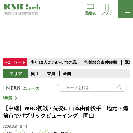
番組表
アプリ
株式会社 瀬戸内海放送
HOTワード
少年19人にわいせつの罪
官製談合事件続報
緊急
エリア
岡山
香川
全国
ニュース
特集
【中継】WBC初戦・先発に山本由伸投手 地元・備
前市でパブリックビューイング 岡山
2026/3/6 19:14