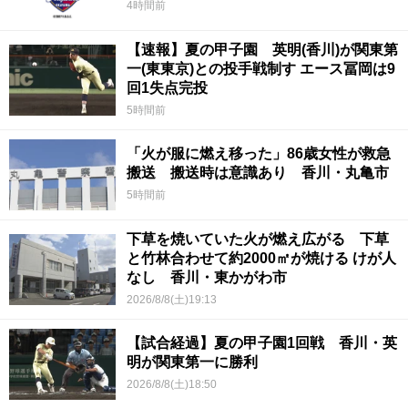
4時間前
【速報】夏の甲子園 英明(香川)が関東第
一(東東京)との投手戦制す エース冨岡は9
回1失点完投
5時間前
「火が服に燃え移った」86歳女性が救急
搬送 搬送時は意識あり 香川・丸亀市
5時間前
下草を焼いていた火が燃え広がる 下草
と竹林合わせて約2000㎡が焼ける けが人
なし 香川・東かがわ市
2026/8/8(土)19:13
【試合経過】夏の甲子園1回戦 香川・英
明が関東第一に勝利
2026/8/8(土)18:50