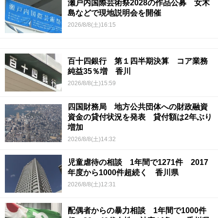
瀬戸内国際芸術祭2028の作品公募 女木
島などで現地説明会を開催
2026/8/8(土)16:15
百十四銀行 第１四半期決算 コア業務
純益35％増 香川
2026/8/8(土)15:59
四国財務局 地方公共団体への財政融資
資金の貸付状況を発表 貸付額は2年ぶり
増加
2026/8/8(土)14:32
児童虐待の相談 1年間で1271件 2017
年度から1000件超続く 香川県
2026/8/8(土)12:31
配偶者からの暴力相談 1年間で1000件