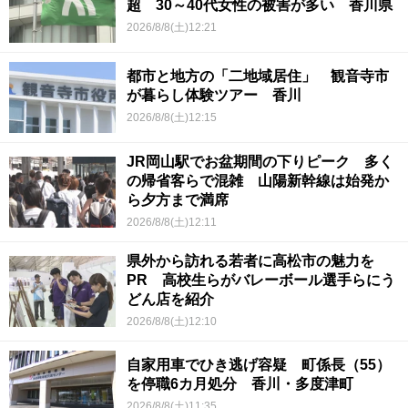
超 30～40代女性の被害が多い 香川県
2026/8/8(土)12:21
都市と地方の「二地域居住」 観音寺市
が暮らし体験ツアー 香川
2026/8/8(土)12:15
JR岡山駅でお盆期間の下りピーク 多く
の帰省客らで混雑 山陽新幹線は始発か
ら夕方まで満席
2026/8/8(土)12:11
県外から訪れる若者に高松市の魅力を
PR 高校生らがバレーボール選手らにう
どん店を紹介
2026/8/8(土)12:10
自家用車でひき逃げ容疑 町係長（55）
を停職6カ月処分 香川・多度津町
2026/8/8(土)11:35