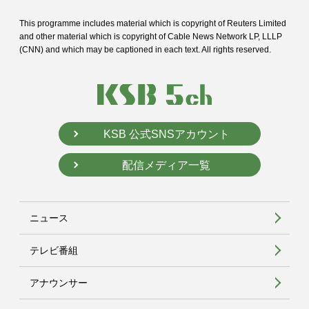
This programme includes material which is copyright of Reuters Limited
and
other material which is copyright of Cable News Network LP, LLLP
(CNN) and
which may be captioned in each text. All rights reserved.
KSB 公式SNSアカウント
配信メディア一覧
ニュース
テレビ番組
アナウンサー