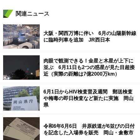
関連ニュース
大阪・関西万博に伴い 6月の山陽新幹線
に臨時列車を追加 JR西日本
肉眼で観測できる！金星と木星が上下に
並ぶ 6月11日も2つの惑星が見た目超接
近（実際の距離は7億2000万km）
6月1日からHIV検査普及週間 郵送検査
や梅毒の即日検査など新たに実施 岡山
県
令和6年6月6日 井原鉄道が6並びの日付
を記念した入場券を販売 岡山・倉敷市