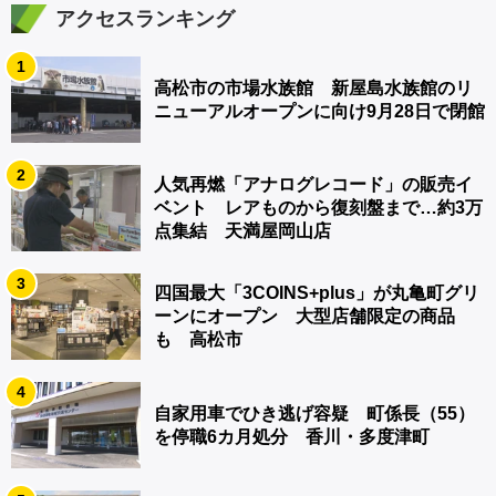
アクセスランキング
1
高松市の市場水族館 新屋島水族館のリ
ニューアルオープンに向け9月28日で閉館
2
人気再燃「アナログレコード」の販売イ
ベント レアものから復刻盤まで…約3万
点集結 天満屋岡山店
3
四国最大「3COINS+plus」が丸亀町グリ
ーンにオープン 大型店舗限定の商品
も 高松市
4
自家用車でひき逃げ容疑 町係長（55）
を停職6カ月処分 香川・多度津町