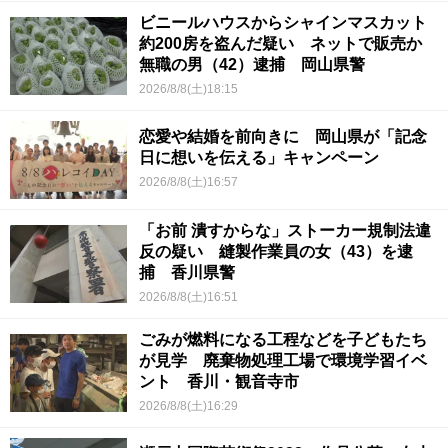
ビニールハウスからシャインマスカット
約200房を盗んだ疑い ネットで販売か
無職の男（42）逮捕 岡山県警
2026/8/8(土)18:15
恋愛や結婚を前向きに 岡山県が「記念
日に想いを伝える」キャンペーン
2026/8/8(土)16:57
「お前 潰すからな」ストーカー規制法違
反の疑い 縫製作業員の女（43）を逮
捕 香川県警
2026/8/8(土)16:51
ごみが燃料になる工程などを子どもたち
が見学 廃棄物処理工場で環境学習イベ
ント 香川・観音寺市
2026/8/8(土)16:29