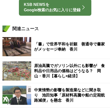
KSB NEWSを
Google検索のお気に入りに登録
関連ニュース
「書」で世界平和を祈願 善通寺で書家
がメッセージ奉納 香川
原油高騰でガソリン以外にも影響が 食
料品や日用品の価格はどうなる？ 岡
山・香川【暮らし×経済】
中東情勢の影響を製造業などに聞き取
り 池田知事「原材料高騰や船の定期航
路減便」を懸念 香川