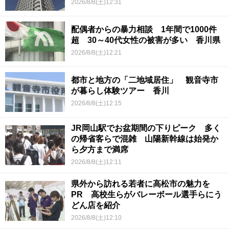
2026/8/8(土)12:31
配偶者からの暴力相談 1年間で1000件
超 30～40代女性の被害が多い 香川県
2026/8/8(土)12:21
都市と地方の「二地域居住」 観音寺市
が暮らし体験ツアー 香川
2026/8/8(土)12:15
JR岡山駅でお盆期間の下りピーク 多く
の帰省客らで混雑 山陽新幹線は始発か
ら夕方まで満席
2026/8/8(土)12:11
県外から訪れる若者に高松市の魅力を
PR 高校生らがバレーボール選手らにう
どん店を紹介
2026/8/8(土)12:10