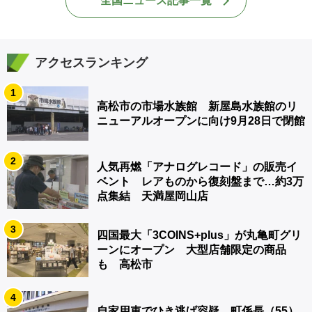
全国ニュース記事一覧
アクセスランキング
1
高松市の市場水族館 新屋島水族館のリ
ニューアルオープンに向け9月28日で閉館
2
人気再燃「アナログレコード」の販売イ
ベント レアものから復刻盤まで…約3万
点集結 天満屋岡山店
3
四国最大「3COINS+plus」が丸亀町グリ
ーンにオープン 大型店舗限定の商品
も 高松市
4
自家用車でひき逃げ容疑 町係長（55）