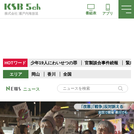
番組表
アプリ
株式会社 瀬戸内海放送
HOTワード
少年19人にわいせつの罪
官製談合事件続報
緊急
エリア
岡山
香川
全国
ニュース