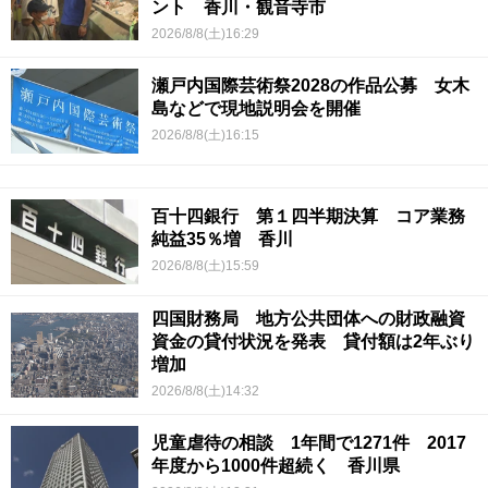
ント 香川・観音寺市
2026/8/8(土)16:29
瀬戸内国際芸術祭2028の作品公募 女木
島などで現地説明会を開催
2026/8/8(土)16:15
百十四銀行 第１四半期決算 コア業務
純益35％増 香川
2026/8/8(土)15:59
四国財務局 地方公共団体への財政融資
資金の貸付状況を発表 貸付額は2年ぶり
増加
2026/8/8(土)14:32
児童虐待の相談 1年間で1271件 2017
年度から1000件超続く 香川県