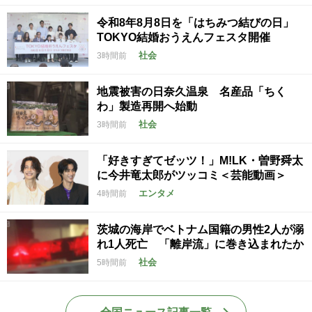
令和8年8月8日を「はちみつ結びの日」
TOKYO結婚おうえんフェスタ開催
社会
3時間前
地震被害の日奈久温泉 名産品「ちく
わ」製造再開へ始動
社会
3時間前
「好きすぎてゼッツ！」M!LK・曽野舜太
に今井竜太郎がツッコミ＜芸能動画＞
エンタメ
4時間前
茨城の海岸でベトナム国籍の男性2人が溺
れ1人死亡 「離岸流」に巻き込まれたか
社会
5時間前