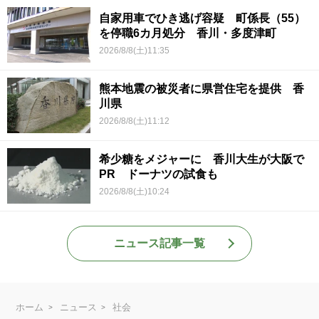
自家用車でひき逃げ容疑 町係長（55）
を停職6カ月処分 香川・多度津町
2026/8/8(土)11:35
熊本地震の被災者に県営住宅を提供 香
川県
2026/8/8(土)11:12
希少糖をメジャーに 香川大生が大阪で
PR ドーナツの試食も
2026/8/8(土)10:24
ニュース記事一覧
ホーム
ニュース
社会