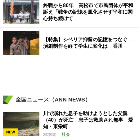
終戦から80年 高松市で市民団体が平和
訴え「戦争の記憶を風化させず平和に関
心持ち続けて
【特集】シベリア抑留の記憶をつなぐ…
演劇制作を経て学生に変化は 香川
全国ニュース（ANN NEWS）
川で溺れた息子を助けようとした父親
（40）が死亡 息子は救助され無事 愛
知・東栄町
NEW
社会
2時間前