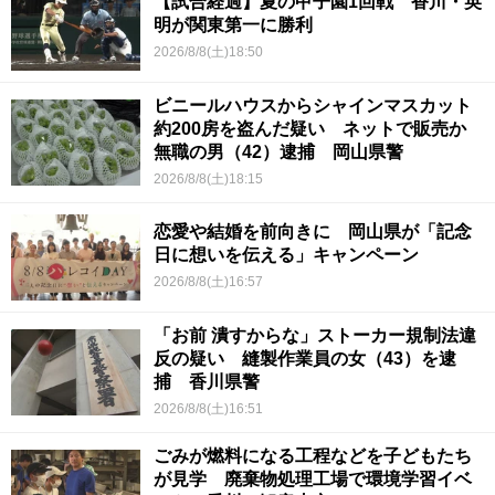
【試合経過】夏の甲子園1回戦 香川・英
明が関東第一に勝利
2026/8/8(土)18:50
ビニールハウスからシャインマスカット
約200房を盗んだ疑い ネットで販売か
無職の男（42）逮捕 岡山県警
2026/8/8(土)18:15
恋愛や結婚を前向きに 岡山県が「記念
日に想いを伝える」キャンペーン
2026/8/8(土)16:57
「お前 潰すからな」ストーカー規制法違
反の疑い 縫製作業員の女（43）を逮
捕 香川県警
2026/8/8(土)16:51
ごみが燃料になる工程などを子どもたち
が見学 廃棄物処理工場で環境学習イベ