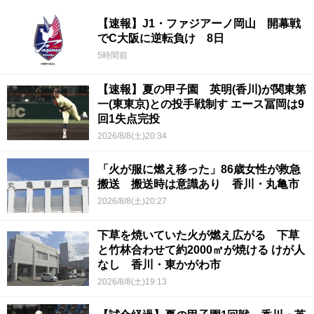
【速報】J1・ファジアーノ岡山 開幕戦
でC大阪に逆転負け 8日
5時間前
【速報】夏の甲子園 英明(香川)が関東第
一(東東京)との投手戦制す エース冨岡は9
回1失点完投
2026/8/8(土)20:34
「火が服に燃え移った」86歳女性が救急
搬送 搬送時は意識あり 香川・丸亀市
2026/8/8(土)20:27
下草を焼いていた火が燃え広がる 下草
と竹林合わせて約2000㎡が焼ける けが人
なし 香川・東かがわ市
2026/8/8(土)19:13