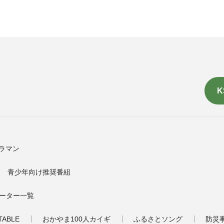
K
ラマン
青少年向け推奨番組
ーター一覧
TABLE
おかやま100人カイギ
ふるさとソング
防災