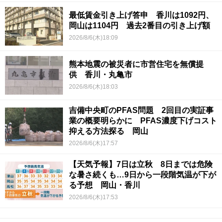
最低賃金引き上げ答申 香川は1092円、
岡山は1104円 過去2番目の引き上げ額
2026/8/6(木)18:09
熊本地震の被災者に市営住宅を無償提
供 香川・丸亀市
2026/8/6(木)18:03
吉備中央町のPFAS問題 2回目の実証事
業の概要明らかに PFAS濃度下げコスト
抑える方法探る 岡山
2026/8/6(木)17:57
【天気予報】7日は立秋 8日までは危険
な暑さ続くも…9日から一段階気温が下が
る予想 岡山・香川
2026/8/6(木)17:53