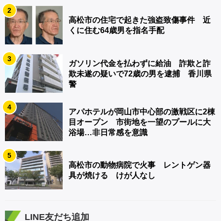
2
高松市の住宅で起きた強盗致傷事件 近
くに住む64歳男を指名手配
3
ガソリン代金を払わずに給油 詐欺と詐
欺未遂の疑いで72歳の男を逮捕 香川県
警
4
アパホテルが岡山市中心部の激戦区に2棟
目オープン 市街地を一望のプールに大
浴場…非日常感を意識
5
高松市の動物病院で火事 レントゲン器
具が焼ける けが人なし
LINE友だち追加