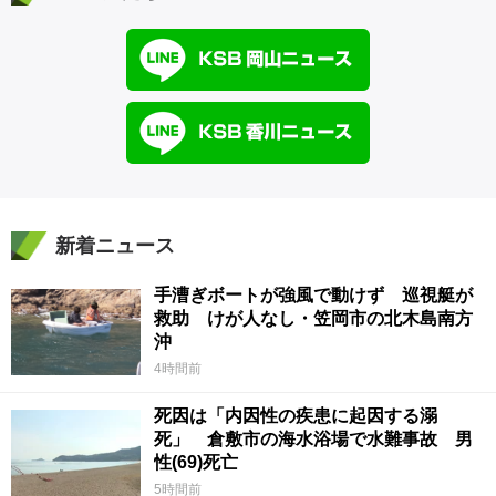
新着ニュース
手漕ぎボートが強風で動けず 巡視艇が
救助 けが人なし・笠岡市の北木島南方
沖
4時間前
死因は「内因性の疾患に起因する溺
死」 倉敷市の海水浴場で水難事故 男
性(69)死亡
5時間前