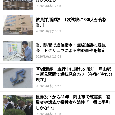
2026/8/6(木)17:05
教員採用試験 1次試験に736人が合格
香川
2026/8/6(木)16:59
香川県警で通信指令・無線通話の競技
会 トクリュウによる窃盗事件を想定
2026/8/6(木)16:58
JR姫新線 走行中に揺れを感知 津山駅
～新見駅間で運転見合わせ【午後4時45分
現在】
2026/8/6(木)16:52
原爆投下から81年 岡山市で慰霊祭 被
爆者や遺族が犠牲者を追悼「一番に平和
しかない」
2026/8/6(木)16:45