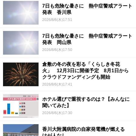
7日も危険な暑さに 熱中症警戒アラート
発表 香川県
2026/8/6(木)17:51
7日も危険な暑さに 熱中症警戒アラート
発表 岡山県
2026/8/6(木)17:50
倉敷の冬の夜を彩る「くらしき冬花
火」 12月3日に開催予定 8月1日から
クラウドファンディングも開始
2026/8/6(木)17:41
ホテル選びで重視するのは？【みんなに
聞いてみた】
2026/8/6(木)17:30
香川大附属病院の自家発電機が燃える
けが人なし