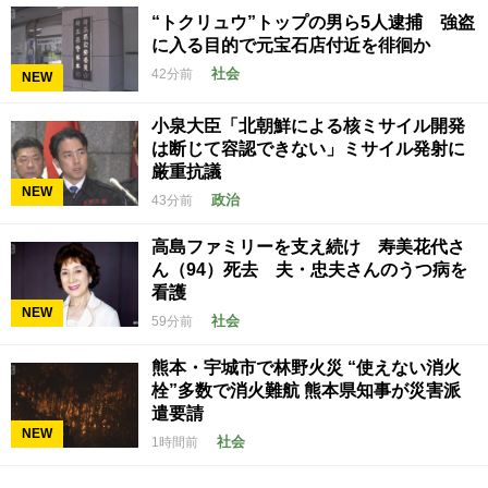
“トクリュウ”トップの男ら5人逮捕 強盗
に入る目的で元宝石店付近を徘徊か
社会
42分前
NEW
小泉大臣「北朝鮮による核ミサイル開発
は断じて容認できない」ミサイル発射に
厳重抗議
NEW
政治
43分前
高島ファミリーを支え続け 寿美花代さ
ん（94）死去 夫・忠夫さんのうつ病を
看護
NEW
社会
59分前
熊本・宇城市で林野火災 “使えない消火
栓”多数で消火難航 熊本県知事が災害派
遣要請
NEW
社会
1時間前