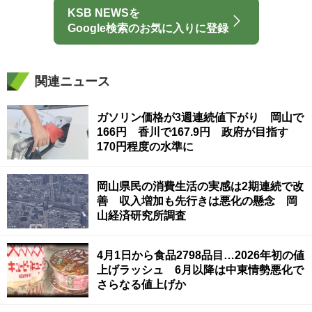
KSB NEWSを
Google検索のお気に入りに登録
関連ニュース
ガソリン価格が3週連続値下がり 岡山で
166円 香川で167.9円 政府が目指す
170円程度の水準に
岡山県民の消費生活の実感は2期連続で改
善 収入増加も先行きは悪化の懸念 岡
山経済研究所調査
4月1日から食品2798品目…2026年初の値
上げラッシュ 6月以降は中東情勢悪化で
さらなる値上げか