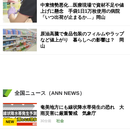
中東情勢悪化…医療現場で資材不足や値
上げに懸念 手袋1日1万枚使用の病院
「いつ出荷が止まるか…」岡山
原油高騰で食品包装のフィルムやラップ
など値上がり 暮らしへの影響は？ 岡
山
全国ニュース（ANN NEWS）
奄美地方にも線状降水帯発生の恐れ 大
雨災害に厳重警戒 気象庁
社会
30分前
NEW