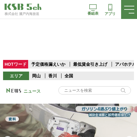
番組表
アプリ
株式会社 瀬戸内海放送
HOTワード
予定価格漏えいか
最低賃金引き上げ
アパホテル
エリア
岡山
香川
全国
ニュース