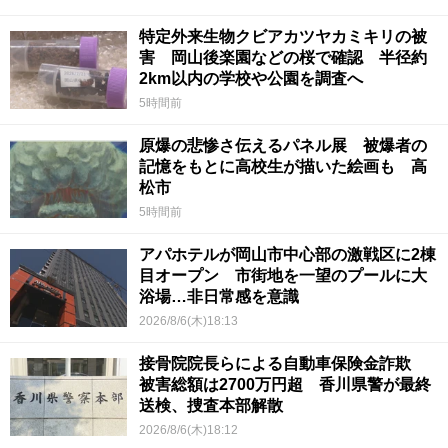
特定外来生物クビアカツヤカミキリの被
害 岡山後楽園などの桜で確認 半径約
2km以内の学校や公園を調査へ
5時間前
原爆の悲惨さ伝えるパネル展 被爆者の
記憶をもとに高校生が描いた絵画も 高
松市
5時間前
アパホテルが岡山市中心部の激戦区に2棟
目オープン 市街地を一望のプールに大
浴場…非日常感を意識
2026/8/6(木)18:13
接骨院院長らによる自動車保険金詐欺
被害総額は2700万円超 香川県警が最終
送検、捜査本部解散
2026/8/6(木)18:12