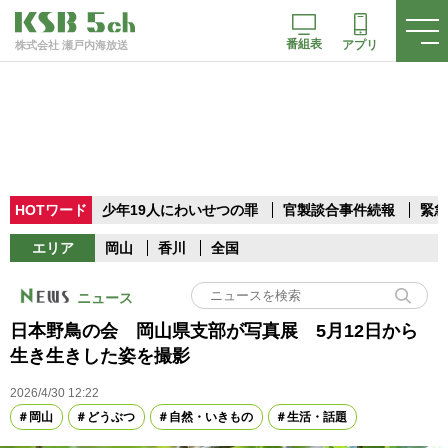
番組表
アプリ
株式会社 瀬戸内海放送
HOTワード
少年19人にわいせつの罪
官製談合事件続報
緊急
エリア
岡山
香川
全国
ニュース
日本野鳥の会 岡山県支部が写真展 5月12日から
生き生きした姿を撮影
2026/4/30 12:22
岡山
どうぶつ
自然・いきもの
生活・話題