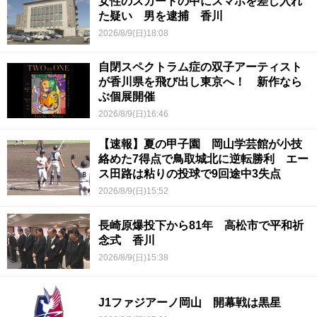
女性のスカートの中にスマホを差し入れ
た疑い 男を逮捕 香川
2026/8/9(日)18:08
自閉スペクトラム症の双子アーティスト
が香川県を飛び出し東京へ！ 新作なら
ぶ個展開催
2026/8/9(日)16:46
【速報】夏の甲子園 岡山学芸館が小技
絡めた7得点で鳥取城北に逆転勝利 エー
ス田路は粘りの投球で9回途中3失点
2026/8/9(日)15:52
長崎原爆投下から81年 高松市で平和祈
念式 香川
2026/8/9(日)15:38
J1ファジアーノ岡山 開幕戦は黒星