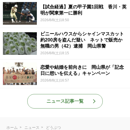
【試合経過】夏の甲子園1回戦 香川・英
明が関東第一に勝利
2026/8/8(土)18:50
ビニールハウスからシャインマスカット
約200房を盗んだ疑い ネットで販売か
無職の男（42）逮捕 岡山県警
2026/8/8(土)18:15
恋愛や結婚を前向きに 岡山県が「記念
日に想いを伝える」キャンペーン
2026/8/8(土)16:57
ニュース記事一覧
ホーム
ニュース
どうぶつ