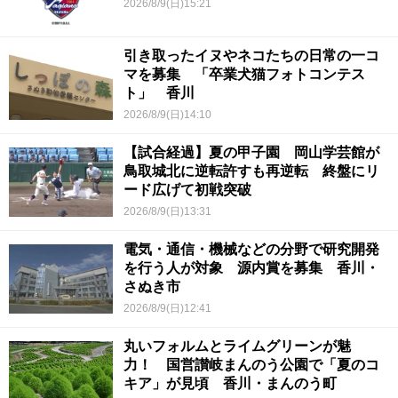
2026/8/9(日)15:21
引き取ったイヌやネコたちの日常の一コ
マを募集 「卒業犬猫フォトコンテス
ト」 香川
2026/8/9(日)14:10
【試合経過】夏の甲子園 岡山学芸館が
鳥取城北に逆転許すも再逆転 終盤にリ
ード広げて初戦突破
2026/8/9(日)13:31
電気・通信・機械などの分野で研究開発
を行う人が対象 源内賞を募集 香川・
さぬき市
2026/8/9(日)12:41
丸いフォルムとライムグリーンが魅
力！ 国営讃岐まんのう公園で「夏のコ
キア」が見頃 香川・まんのう町