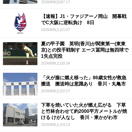
2026/8/9(日)07:17
【速報】J1・ファジアーノ岡山 開幕戦
でC大阪に逆転負け 8日
2026/8/8(土)21:07
夏の甲子園 英明(香川)が関東第一(東東
京)との投手戦制す エース冨岡は無四球で
1失点完投
2026/8/8(土)20:34
「火が服に燃え移った」86歳女性が救急
搬送 搬送時は意識あり 香川・丸亀市
2026/8/8(土)20:27
下草を焼いていた火が燃え広がる 下草
と竹林合わせて約2000平方メートルが焼
ける けが人なし 香川・東かがわ市
2026/8/8(土)19:13