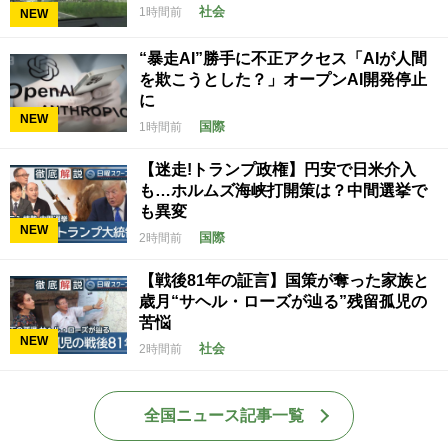
社会
1時間前
NEW
“暴走AI”勝手に不正アクセス「AIが人間
を欺こうとした？」オープンAI開発停止
に
NEW
国際
1時間前
【迷走!トランプ政権】円安で日米介入
も…ホルムズ海峡打開策は？中間選挙で
も異変
NEW
国際
2時間前
【戦後81年の証言】国策が奪った家族と
歳月“サヘル・ローズが辿る”残留孤児の
苦悩
NEW
社会
2時間前
全国ニュース記事一覧