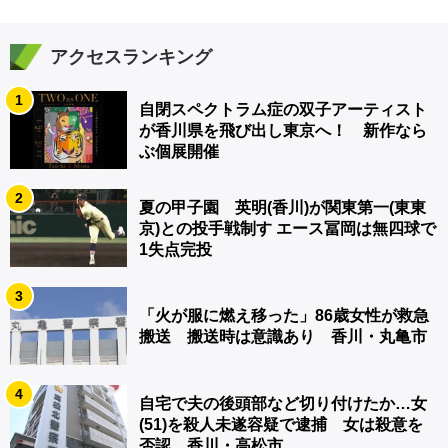
アクセスランキング
1
自閉スペクトラム症の双子アーティスト
が香川県を飛び出し東京へ！ 新作なら
ぶ個展開催
2
夏の甲子園 英明(香川)が関東第一(東東
京)との投手戦制す エース冨岡は無四球で
1失点完投
3
「火が服に燃え移った」86歳女性が救急
搬送 搬送時は意識あり 香川・丸亀市
4
自宅で夫の後頭部など切り付けたか…女
(51)を殺人未遂容疑で逮捕 女は殺意を
否認 香川・高松市