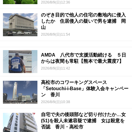
2026/8/9(日)12:36
のぞき目的で他人の住宅の敷地内に侵入
したか 住居侵入の疑いで男を逮捕 岡
山
2026/8/9(日)11:54
AMDA 八代市で支援活動続ける ５日
からは夜間も常駐【熊本で最大震度7】
2026/8/9(日)11:42
高松市のコワーキングスペース
「Setouchi-i-Base」体験入会キャンペー
ン 香川
2026/8/9(日)10:38
自宅で夫の後頭部など切り付けたか…女
(51)を殺人未遂容疑で逮捕 女は殺意を
否認 香川・高松市