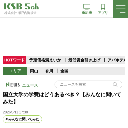
番組表
アプリ
株式会社 瀬戸内海放送
HOTワード
予定価格漏えいか
最低賃金引き上げ
アパホテル
エリア
岡山
香川
全国
ニュース
国立大学の学費はどうあるべき？【みんなに聞いて
みた】
2026/5/11 17:30
みんなに聞いてみた