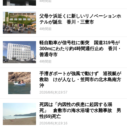
4時間前
父母ケ浜近くに新しいリノベーションホ
テルが誕生 香川・三豊市
4時間前
軽自動車が信号柱に衝突 国道319号が
300mにわたり約4時間通行止め 香川・
善通寺市
4時間前
手漕ぎボートが強風で動けず 巡視艇が
救助 けが人なし・笠岡市の北木島南方
沖
2026/8/6(木)19:57
死因は「内因性の疾患に起因する溺
死」 倉敷市の海水浴場で水難事故 男
性(69)死亡
2026/8/6(木)19:16