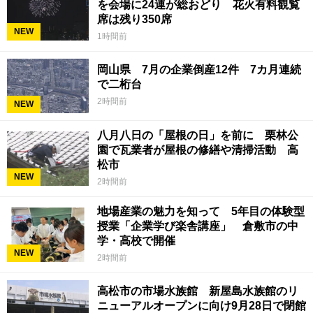
を会場に24連が総おどり 花火有料観覧
席は残り350席
NEW
1時間前
岡山県 7月の企業倒産12件 7カ月連続
で二桁台
2時間前
NEW
八月八日の「屋根の日」を前に 栗林公
園で瓦業者が屋根の修繕や清掃活動 高
松市
NEW
2時間前
地場産業の魅力を知って 5年目の体験型
授業「企業学び楽舎講座」 倉敷市の中
学・高校で開催
NEW
2時間前
高松市の市場水族館 新屋島水族館のリ
ニューアルオープンに向け9月28日で閉館