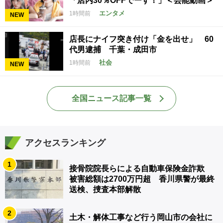
「店内30％OFFでーす！」＜芸能動画＞
エンタメ
1時間前
NEW
店長にナイフ突き付け「金を出せ」 60
代男逮捕 千葉・成田市
社会
1時間前
NEW
全国ニュース記事一覧
アクセスランキング
1
接骨院院長らによる自動車保険金詐欺
被害総額は2700万円超 香川県警が最終
送検、捜査本部解散
2
土木・解体工事など行う岡山市の会社に