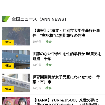
全国ニュース（ANN NEWS）
【速報】北海道・江別市大学生暴行死事
件 “主犯格”に無期懲役の判決
社会
10分前
NEW
面識のない中学生を性的暴行か 56歳男を
逮捕 千葉
社会
13分前
NEW
保育園園長が女子児童にわいせつか 千
葉・市川市
社会
14分前
NEW
【HANA】YURI＆JISOO、来世の夢は