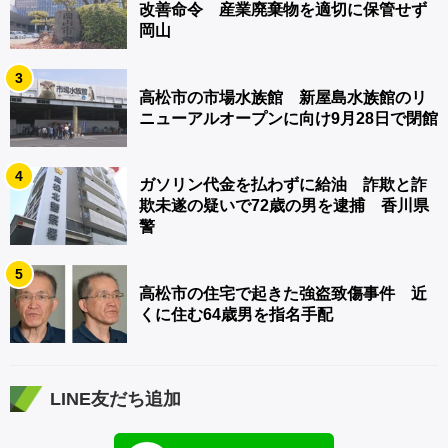
改善命令 産業廃棄物を適切に保管せず
岡山
3
高松市の市場水族館 新屋島水族館のリ
ニューアルオープンに向け9月28日で閉館
4
ガソリン代金を払わずに給油 詐欺と詐
欺未遂の疑いで72歳の男を逮捕 香川県
警
5
高松市の住宅で起きた強盗致傷事件 近
くに住む64歳男を指名手配
LINE友だち追加