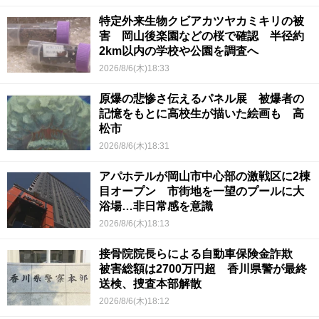
特定外来生物クビアカツヤカミキリの被
害 岡山後楽園などの桜で確認 半径約
2km以内の学校や公園を調査へ
2026/8/6(木)18:33
原爆の悲惨さ伝えるパネル展 被爆者の
記憶をもとに高校生が描いた絵画も 高
松市
2026/8/6(木)18:31
アパホテルが岡山市中心部の激戦区に2棟
目オープン 市街地を一望のプールに大
浴場…非日常感を意識
2026/8/6(木)18:13
接骨院院長らによる自動車保険金詐欺
被害総額は2700万円超 香川県警が最終
送検、捜査本部解散
2026/8/6(木)18:12