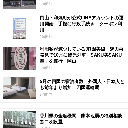
3時間前
岡山・和気町が公式LINEアカウントの運
用開始 手軽に行政手続き・クーポン利
用
3時間前
利用客が減少しているJR因美線 魅力再
発見で10月に観光列車「SAKU美SAKU
楽」を運行 岡山
3時間前
5月の四国の宿泊者数 外国人・日本人と
も前年より増加 四国運輸局
3時間前
香川県の金融機関 熊本地震の特別相談
窓口を設置