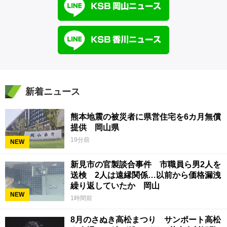
新着ニュース
熊本地震の被災者に県営住宅を6カ月無償
提供 岡山県
19分前
NEW
新見市の官製談合事件 市職員ら男2人を
送検 2人は遠縁関係…以前から価格漏洩
繰り返していたか 岡山
NEW
1時間前
8月のさぬき高松まつり サンポート高松