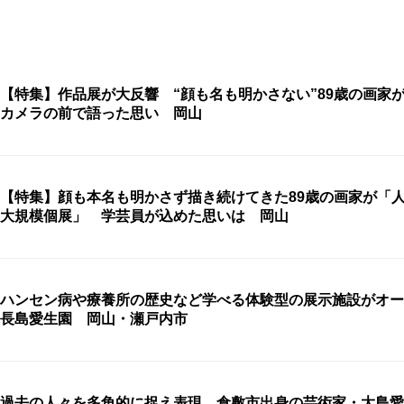
【特集】作品展が大反響 “顔も名も明かさない”89歳の画家
カメラの前で語った思い 岡山
【特集】顔も本名も明かさず描き続けてきた89歳の画家が「
大規模個展」 学芸員が込めた思いは 岡山
ハンセン病や療養所の歴史など学べる体験型の展示施設がオ
長島愛生園 岡山・瀬戸内市
過去の人々を多角的に捉え表現…倉敷市出身の芸術家・大島愛