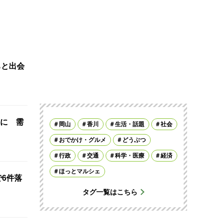
ちと出会
に 需
岡山
香川
生活・話題
社会
おでかけ・グルメ
どうぶつ
行政
交通
科学・医療
経済
ほっとマルシェ
で6件落
タグ一覧はこちら