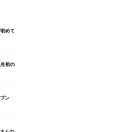
が初めて
人生初の
ープン
さんの