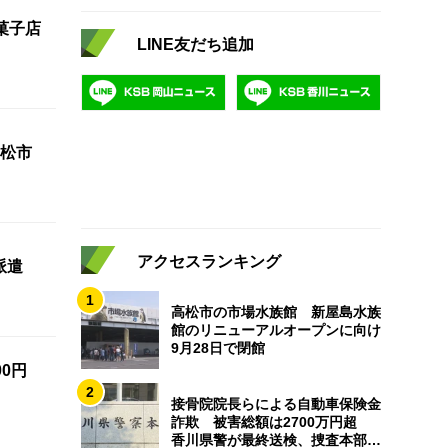
菓子店
LINE友だち追加
松市
アクセスランキング
派遣
1
高松市の市場水族館 新屋島水族
館のリニューアルオープンに向け
9月28日で閉館
0円
2
接骨院院長らによる自動車保険金
詐欺 被害総額は2700万円超
香川県警が最終送検、捜査本部解