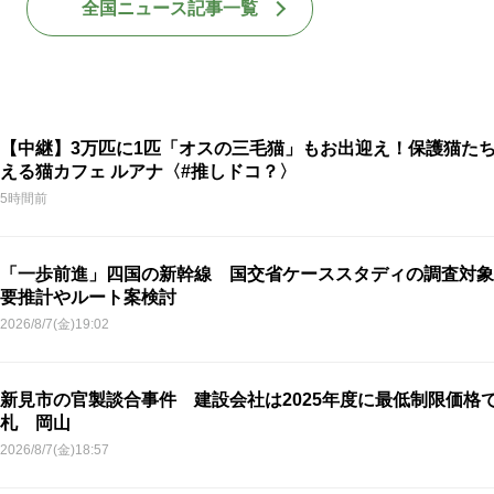
全国ニュース記事一覧
【中継】3万匹に1匹「オスの三毛猫」もお出迎え！保護猫た
える猫カフェ ルアナ〈#推しドコ？〉
5時間前
「一歩前進」四国の新幹線 国交省ケーススタディの調査対象
要推計やルート案検討
2026/8/7(金)19:02
新見市の官製談合事件 建設会社は2025年度に最低制限価格
札 岡山
2026/8/7(金)18:57