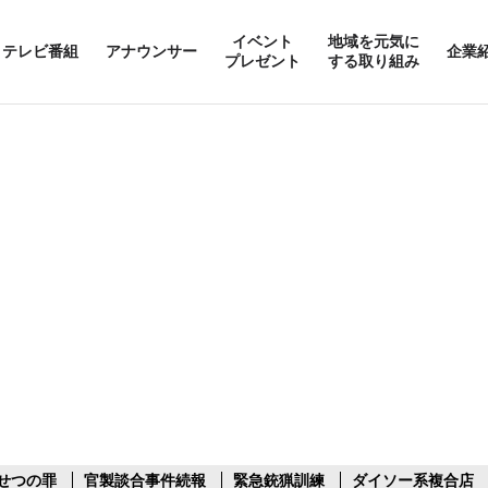
イベント
地域を元気に
テレビ番組
アナウンサー
企業
プレゼント
する取り組み
せつの罪
官製談合事件続報
緊急銃猟訓練
ダイソー系複合店