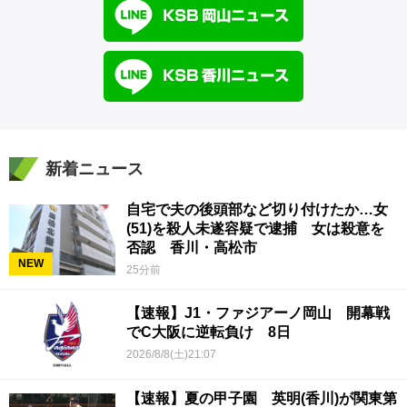
新着ニュース
自宅で夫の後頭部など切り付けたか…女
(51)を殺人未遂容疑で逮捕 女は殺意を
否認 香川・高松市
NEW
25分前
【速報】J1・ファジアーノ岡山 開幕戦
でC大阪に逆転負け 8日
2026/8/8(土)21:07
【速報】夏の甲子園 英明(香川)が関東第