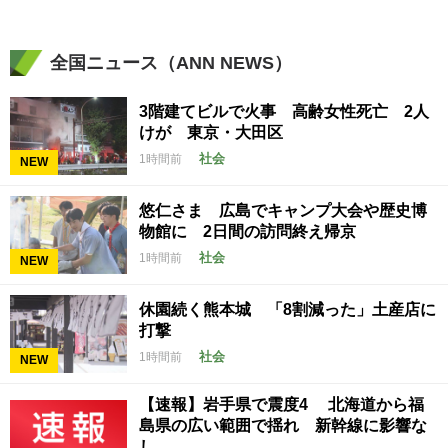
全国ニュース（ANN NEWS）
3階建てビルで火事 高齢女性死亡 2人
けが 東京・大田区
社会
1時間前
NEW
悠仁さま 広島でキャンプ大会や歴史博
物館に 2日間の訪問終え帰京
社会
1時間前
NEW
休園続く熊本城 「8割減った」土産店に
打撃
社会
1時間前
NEW
【速報】岩手県で震度4 北海道から福
島県の広い範囲で揺れ 新幹線に影響な
し