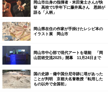
岡山市出身の指揮者・米田覚士さんが快
挙 高校で1学年下に藤井風さん 恩師が
語る「人柄」
岡山県在住の作家が手掛けたレシピ本の
イラスト展 岡山市
岡山市中心部で現代アートを堪能 「岡
山芸術交流2025」開幕 11月24日まで
国の史跡・備中国分尼寺跡に塔があった
ことが判明 京都大名誉教授「転用した
もの以外で全国初」