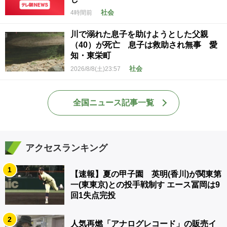
社会
4時間前
川で溺れた息子を助けようとした父親
（40）が死亡 息子は救助され無事 愛
知・東栄町
社会
2026/8/8(土)23:57
全国ニュース記事一覧
アクセスランキング
1
【速報】夏の甲子園 英明(香川)が関東第
一(東東京)との投手戦制す エース冨岡は9
回1失点完投
2
人気再燃「アナログレコード」の販売イ