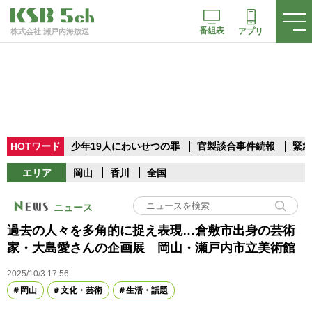
番組表
アプリ
株式会社 瀬戸内海放送
HOTワード
少年19人にわいせつの罪
官製談合事件続報
緊急
エリア
岡山
香川
全国
ニュース
過去の人々を多角的に捉え表現…倉敷市出身の芸術
家・大島愛さんの企画展 岡山・瀬戸内市立美術館
2025/10/3 17:56
岡山
文化・芸術
生活・話題