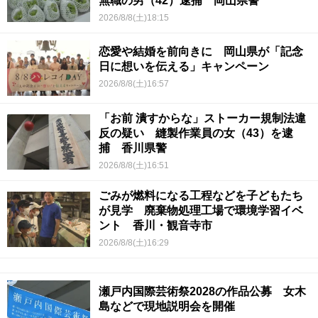
無職の男（42）逮捕 岡山県警
2026/8/8(土)18:15
恋愛や結婚を前向きに 岡山県が「記念
日に想いを伝える」キャンペーン
2026/8/8(土)16:57
「お前 潰すからな」ストーカー規制法違
反の疑い 縫製作業員の女（43）を逮
捕 香川県警
2026/8/8(土)16:51
ごみが燃料になる工程などを子どもたち
が見学 廃棄物処理工場で環境学習イベ
ント 香川・観音寺市
2026/8/8(土)16:29
瀬戸内国際芸術祭2028の作品公募 女木
島などで現地説明会を開催