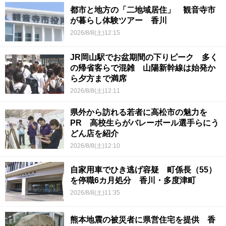
都市と地方の「二地域居住」 観音寺市
が暮らし体験ツアー 香川
2026/8/8(土)12:15
JR岡山駅でお盆期間の下りピーク 多く
の帰省客らで混雑 山陽新幹線は始発か
ら夕方まで満席
2026/8/8(土)12:11
県外から訪れる若者に高松市の魅力を
PR 高校生らがバレーボール選手らにう
どん店を紹介
2026/8/8(土)12:10
自家用車でひき逃げ容疑 町係長（55）
を停職6カ月処分 香川・多度津町
2026/8/8(土)11:35
熊本地震の被災者に県営住宅を提供 香