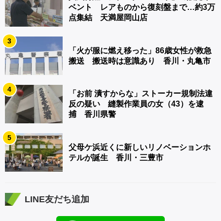
ベント レアものから復刻盤まで…約3万
点集結 天満屋岡山店
3
「火が服に燃え移った」86歳女性が救急
搬送 搬送時は意識あり 香川・丸亀市
4
「お前 潰すからな」ストーカー規制法違
反の疑い 縫製作業員の女（43）を逮
捕 香川県警
5
父母ケ浜近くに新しいリノベーションホ
テルが誕生 香川・三豊市
LINE友だち追加