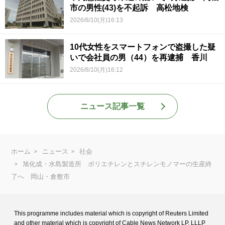
市の男性(43)を不起訴 高松地検
2026/8/10(月)16:13
10代女性をスマートフォンで盗撮した疑
いで会社員の男（44）を再逮捕 香川
2026/8/10(月)16:12
ニュース記事一覧
ホーム
ニュース
社会
旭化成・水島製造所 ポリエチレンとスチレンモノマーの生産終
了へ 岡山・倉敷市
This programme includes material which is copyright of Reuters Limited
and
other material which is copyright of Cable News Network LP, LLLP