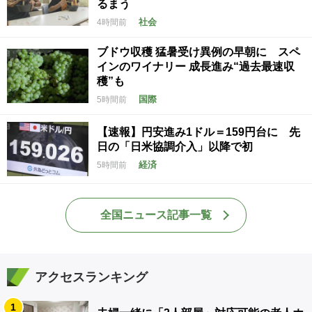
るまう
社会
4時間前
ブドウ収穫 猛暑受け異例の早朝に スペ
インのワイナリー 成長進み“過去最速収
穫”も
国際
5時間前
【速報】円安進み1ドル＝159円台に 先
日の「日米協調介入」以降で初
経済
5時間前
全国ニュース記事一覧
アクセスランキング
1