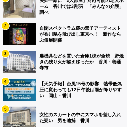
夫婦一緒に「2人部屋」対応可能の老人ホ
ーム 香川では3割弱 「みんなの介護」
調べ
2
自閉スペクトラム症の双子アーティスト
が香川県を飛び出し東京へ！ 新作なら
ぶ個展開催
3
農機具などを置いた倉庫1棟が全焼 野焼
きの残り火が燃え移ったか 香川・善通
寺市
4
【天気予報】台風15号の影響…熱帯低気
圧に変わっても12日午後は雨が降りやす
い 岡山・香川
5
女性のスカートの中にスマホを差し入れ
た疑い 男を逮捕 香川