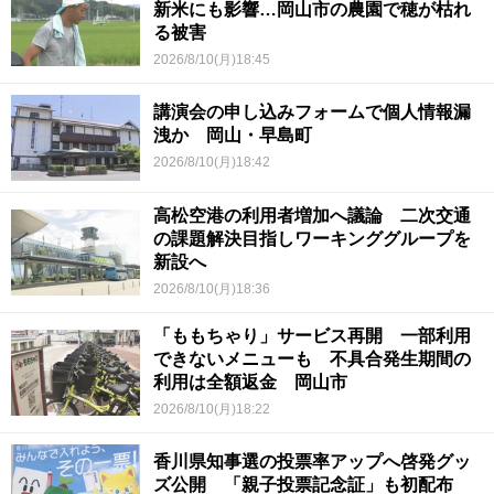
新米にも影響…岡山市の農園で穂が枯れ
る被害
2026/8/10(月)18:45
講演会の申し込みフォームで個人情報漏
洩か 岡山・早島町
2026/8/10(月)18:42
高松空港の利用者増加へ議論 二次交通
の課題解決目指しワーキンググループを
新設へ
2026/8/10(月)18:36
「ももちゃり」サービス再開 一部利用
できないメニューも 不具合発生期間の
利用は全額返金 岡山市
2026/8/10(月)18:22
香川県知事選の投票率アップへ啓発グッ
ズ公開 「親子投票記念証」も初配布