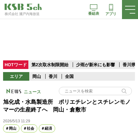
番組表
アプリ
株式会社 瀬戸内海放送
HOTワード
第2次取水制限開始
少雨が新米にも影響
香川県
エリア
岡山
香川
全国
ニュース
旭化成・水島製造所 ポリエチレンとスチレンモノ
マーの生産終了へ 岡山・倉敷市
2026/5/13 11:29
岡山
社会
経済