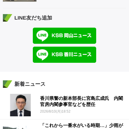
LINE友だち追加
新着ニュース
香川県警の新本部長に宮島広成氏 内閣
官房内閣参事官などを歴任
2026/8/10(月)18:52
「これから一番水がいる時期…」少雨が