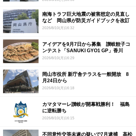
南海トラフ巨大地震の被害想定の見直し
など 岡山県が防災ガイドブックを改訂
2026/8/10(月)16:32
アイデアを9月7日から募集 讃岐餃子コ
ンテスト「SANUKI GYO1 GP」香川
2026/8/10(月)16:29
岡山市役所 新庁舎テラスを一般開放 8
月24日から
2026/8/10(月)16:18
カマタマーレ讃岐が開幕戦勝利！ 福島
に逆転勝ち
2026/8/10(月)16:15
不同意性交等未遂の疑いで7月逮捕 高松