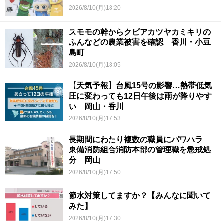
2026/8/10(月)18:20
スモモの幹からクビアカツヤカミキリの
ふんなどの農業被害を確認 香川・小豆
島町
2026/8/10(月)18:05
【天気予報】台風15号の影響…熱帯低気
圧に変わっても12日午後は雨が降りやす
い 岡山・香川
2026/8/10(月)17:53
長期間にわたり複数の職員にパワハラ
東備消防組合消防本部の管理職を懲戒処
分 岡山
2026/8/10(月)17:50
節水対策してますか？【みんなに聞いて
みた】
2026/8/10(月)17:30