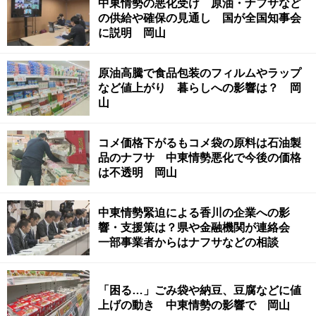
中東情勢の悪化受け 原油・ナフサなど
の供給や確保の見通し 国が全国知事会
に説明 岡山
原油高騰で食品包装のフィルムやラップ
など値上がり 暮らしへの影響は？ 岡
山
コメ価格下がるもコメ袋の原料は石油製
品のナフサ 中東情勢悪化で今後の価格
は不透明 岡山
中東情勢緊迫による香川の企業への影
響・支援策は？県や金融機関が連絡会
一部事業者からはナフサなどの相談
「困る…」ごみ袋や納豆、豆腐などに値
上げの動き 中東情勢の影響で 岡山