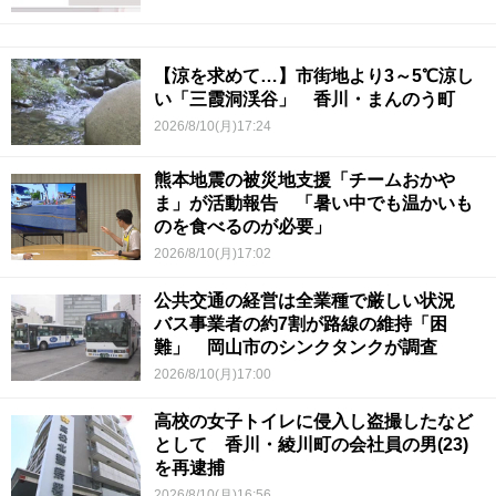
【涼を求めて…】市街地より3～5℃涼し
い「三霞洞渓谷」 香川・まんのう町
2026/8/10(月)17:24
熊本地震の被災地支援「チームおかや
ま」が活動報告 「暑い中でも温かいも
のを食べるのが必要」
2026/8/10(月)17:02
公共交通の経営は全業種で厳しい状況
バス事業者の約7割が路線の維持「困
難」 岡山市のシンクタンクが調査
2026/8/10(月)17:00
高校の女子トイレに侵入し盗撮したなど
として 香川・綾川町の会社員の男(23)
を再逮捕
2026/8/10(月)16:56