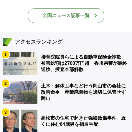
全国ニュース記事一覧
アクセスランキング
1
接骨院院長らによる自動車保険金詐欺
被害総額は2700万円超 香川県警が最終
送検、捜査本部解散
2
土木・解体工事など行う岡山市の会社に
改善命令 産業廃棄物を適切に保管せず
岡山
3
高松市の住宅で起きた強盗致傷事件 近
くに住む64歳男を指名手配