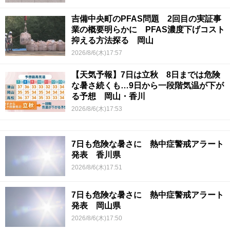
吉備中央町のPFAS問題 2回目の実証事
業の概要明らかに PFAS濃度下げコスト
抑える方法探る 岡山
2026/8/6(木)17:57
【天気予報】7日は立秋 8日までは危険
な暑さ続くも…9日から一段階気温が下が
る予想 岡山・香川
2026/8/6(木)17:53
7日も危険な暑さに 熱中症警戒アラート
発表 香川県
2026/8/6(木)17:51
7日も危険な暑さに 熱中症警戒アラート
発表 岡山県
2026/8/6(木)17:50