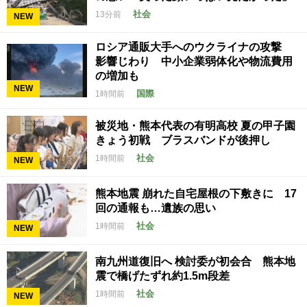
社会
13分前
NEW
ロシア通販大手へのウクライナの攻撃
影響じわり 中小企業弱体化や物流費用
の増加も
NEW
国際
1時間前
被災地・熊本代表の有明高校 夏の甲子園
きょう初戦 ブラスバンドが後押し
社会
1時間前
NEW
熊本地震 崩れた自宅屋根の下敷きに 17
回の通報も…遺族の思い
社会
1時間前
NEW
南九州道復旧へ 検討委が初会合 熊本地
震で橋げたずれ約1.5m段差
社会
1時間前
NEW