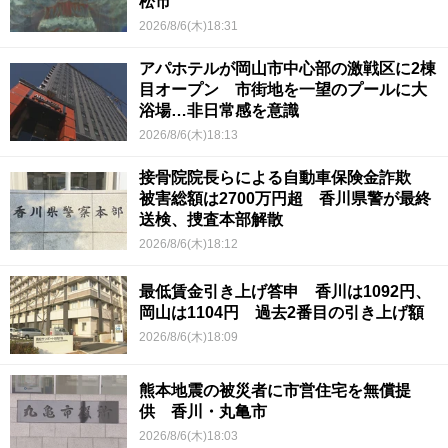
松市
2026/8/6(木)18:31
アパホテルが岡山市中心部の激戦区に2棟
目オープン 市街地を一望のプールに大
浴場…非日常感を意識
2026/8/6(木)18:13
接骨院院長らによる自動車保険金詐欺
被害総額は2700万円超 香川県警が最終
送検、捜査本部解散
2026/8/6(木)18:12
最低賃金引き上げ答申 香川は1092円、
岡山は1104円 過去2番目の引き上げ額
2026/8/6(木)18:09
熊本地震の被災者に市営住宅を無償提
供 香川・丸亀市
2026/8/6(木)18:03