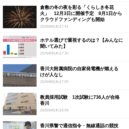
倉敷の冬の夜を彩る「くらしき冬花
火」 12月3日に開催予定 8月1日から
クラウドファンディングも開始
2026/8/6(木)17:41
ホテル選びで重視するのは？【みんなに
聞いてみた】
2026/8/6(木)17:30
香川大附属病院の自家発電機が燃える
けが人なし
2026/8/6(木)17:05
教員採用試験 1次試験に736人が合格
香川
2026/8/6(木)16:59
香川県警で通信指令・無線通話の競技