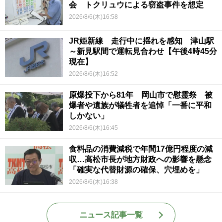
会 トクリュウによる窃盗事件を想定
2026/8/6(木)16:58
JR姫新線 走行中に揺れを感知 津山駅
～新見駅間で運転見合わせ【午後4時45分
現在】
2026/8/6(木)16:52
原爆投下から81年 岡山市で慰霊祭 被
爆者や遺族が犠牲者を追悼「一番に平和
しかない」
2026/8/6(木)16:45
食料品の消費減税で年間17億円程度の減
収…高松市長が地方財政への影響を懸念
「確実な代替財源の確保、穴埋めを」
2026/8/6(木)16:38
ニュース記事一覧