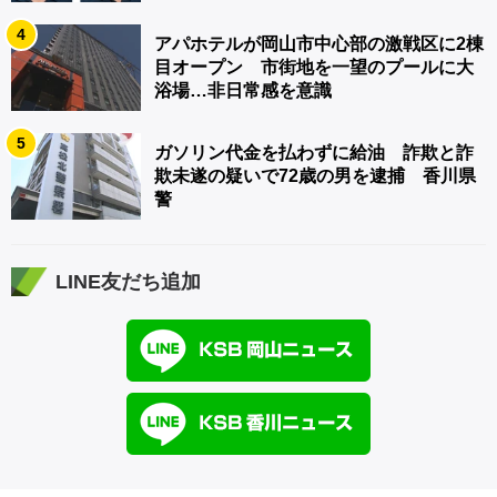
4
アパホテルが岡山市中心部の激戦区に2棟
目オープン 市街地を一望のプールに大
浴場…非日常感を意識
5
ガソリン代金を払わずに給油 詐欺と詐
欺未遂の疑いで72歳の男を逮捕 香川県
警
LINE友だち追加