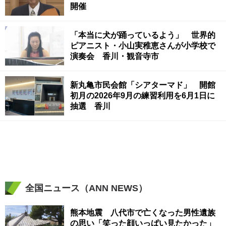
開催
「本当に犬が踊っているよう」 世界的
ピアニスト・小山実稚恵さんが小学校で
演奏会 香川・観音寺市
新丸亀市民会館「シアターマド」 開館
初月の2026年9月の練習利用を6月1日に
抽選 香川
全国ニュース（ANN NEWS）
熊本地震 八代市で亡くなった男性遺族
の思い「笑った顔いっぱい見たかった」