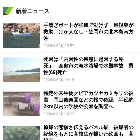
新着ニュース
手漕ぎボートが強風で動けず 巡視艇が
救助 けが人なし・笠岡市の北木島南方
沖
2026/8/6(木)19:57
死因は「内因性の疾患に起因する溺
死」 倉敷市の海水浴場で水難事故 男
性(69)死亡
2026/8/6(木)19:16
特定外来生物クビアカツヤカミキリの被
害 岡山後楽園などの桜で確認 半径約
2km以内の学校や公園を調査へ
2026/8/6(木)18:33
原爆の悲惨さ伝えるパネル展 被爆者の
記憶をもとに高校生が描いた絵画も 高