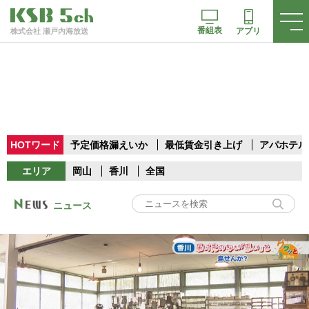
番組表
アプリ
株式会社 瀬戸内海放送
HOTワード
予定価格漏えいか
最低賃金引き上げ
アパホテル
エリア
岡山
香川
全国
ニュース