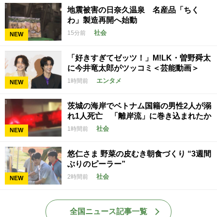
地震被害の日奈久温泉 名産品「ちく
わ」製造再開へ始動
社会
15分前
NEW
「好きすぎてゼッツ！」M!LK・曽野舜太
に今井竜太郎がツッコミ＜芸能動画＞
エンタメ
1時間前
NEW
茨城の海岸でベトナム国籍の男性2人が溺
れ1人死亡 「離岸流」に巻き込まれたか
社会
1時間前
NEW
悠仁さま 野菜の皮むき朝食づくり “3週間
ぶりのピーラー”
社会
2時間前
NEW
全国ニュース記事一覧