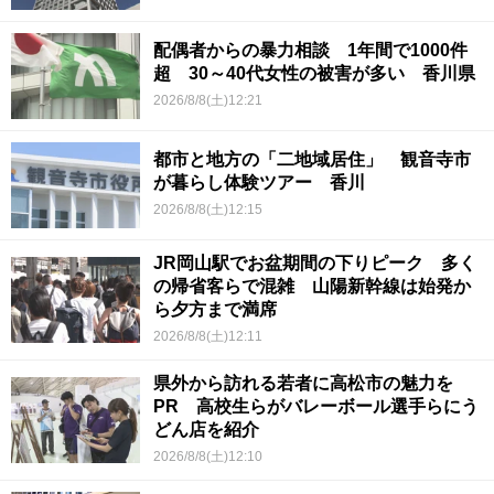
配偶者からの暴力相談 1年間で1000件
超 30～40代女性の被害が多い 香川県
2026/8/8(土)12:21
都市と地方の「二地域居住」 観音寺市
が暮らし体験ツアー 香川
2026/8/8(土)12:15
JR岡山駅でお盆期間の下りピーク 多く
の帰省客らで混雑 山陽新幹線は始発か
ら夕方まで満席
2026/8/8(土)12:11
県外から訪れる若者に高松市の魅力を
PR 高校生らがバレーボール選手らにう
どん店を紹介
2026/8/8(土)12:10