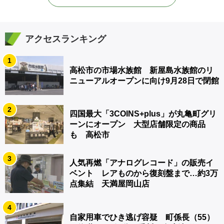
アクセスランキング
1
高松市の市場水族館 新屋島水族館のリ
ニューアルオープンに向け9月28日で閉館
2
四国最大「3COINS+plus」が丸亀町グリ
ーンにオープン 大型店舗限定の商品
も 高松市
3
人気再燃「アナログレコード」の販売イ
ベント レアものから復刻盤まで…約3万
点集結 天満屋岡山店
4
自家用車でひき逃げ容疑 町係長（55）