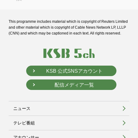
This programme includes material which is copyright of Reuters Limited
and
other material which is copyright of Cable News Network LP, LLLP
(CNN) and
which may be captioned in each text. All rights reserved.
KSB 公式SNSアカウント
配信メディア一覧
ニュース
テレビ番組
アナウンサー