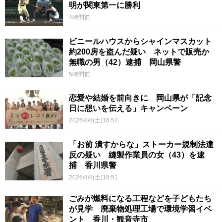
明が関東第一に勝利
4時間前
ビニールハウスからシャインマスカット
約200房を盗んだ疑い ネットで販売か
無職の男（42）逮捕 岡山県警
5時間前
恋愛や結婚を前向きに 岡山県が「記念
日に想いを伝える」キャンペーン
2026/8/8(土)16:57
「お前 潰すからな」ストーカー規制法違
反の疑い 縫製作業員の女（43）を逮
捕 香川県警
2026/8/8(土)16:51
ごみが燃料になる工程などを子どもたち
が見学 廃棄物処理工場で環境学習イベ
ント 香川・観音寺市