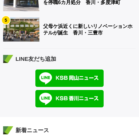
を停職6カ月処分 香川・多度津町
5
父母ケ浜近くに新しいリノベーションホ
テルが誕生 香川・三豊市
LINE友だち追加
新着ニュース