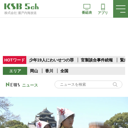
番組表
アプリ
株式会社 瀬戸内海放送
HOTワード
少年19人にわいせつの罪
官製談合事件続報
緊急
エリア
岡山
香川
全国
ニュース