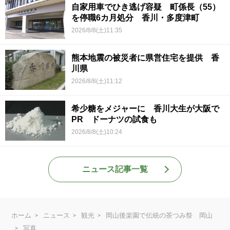
自家用車でひき逃げ容疑 町係長（55）
を停職6カ月処分 香川・多度津町
2026/8/8(土)11:35
熊本地震の被災者に県営住宅を提供 香
川県
2026/8/8(土)11:12
希少糖をメジャーに 香川大生が大阪で
PR ドーナツの試食も
2026/8/8(土)10:24
ニュース記事一覧
ホーム
ニュース
観光
岡山後楽園で伝統の茶つみ祭 岡山
写真