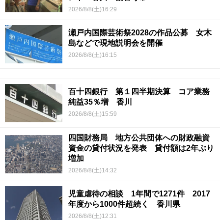
2026/8/8(土)16:29
瀬戸内国際芸術祭2028の作品公募 女木
島などで現地説明会を開催
2026/8/8(土)16:15
百十四銀行 第１四半期決算 コア業務
純益35％増 香川
2026/8/8(土)15:59
四国財務局 地方公共団体への財政融資
資金の貸付状況を発表 貸付額は2年ぶり
増加
2026/8/8(土)14:32
児童虐待の相談 1年間で1271件 2017
年度から1000件超続く 香川県
2026/8/8(土)12:31