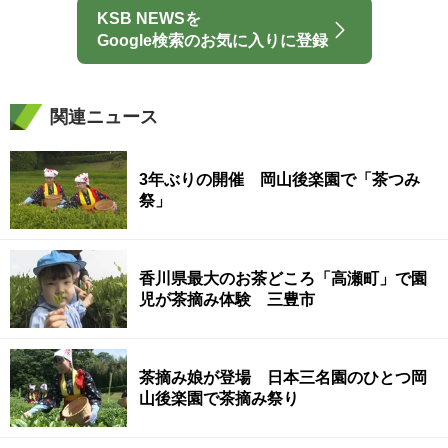
KSB NEWSを
Google検索のお気に入りに登録
関連ニュース
3年ぶりの開催 岡山後楽園で「茶つみ
祭」
香川県最大のお茶どころ「高瀬町」で園
児が茶摘み体験 三豊市
茶摘み娘が登場 日本三名園のひとつ岡
山後楽園で茶摘み祭り