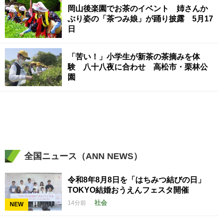
岡山後楽園でお茶のイベント 姉さんか
ぶり姿の「茶つみ娘」が踊り披露 5月17
日
「苦い！」小学生が新茶の茶摘みを体
験 八十八夜に合わせ 高松市・栗林公
園
全国ニュース（ANN NEWS）
令和8年8月8日を「はちみつ結びの日」
TOKYO結婚おうえんフェスタ開催
社会
14分前
NEW