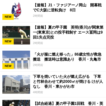
【速報】J1・ファジアーノ岡山 開幕戦
でC大阪に逆転負け 8日
2時間前
NEW
【速報】夏の甲子園 英明(香川)が関東第
一(東東京)との投手戦制す エース冨岡は9
回1失点完投
NEW
2時間前
「火が服に燃え移った」86歳女性が救急
搬送 搬送時は意識あり 香川・丸亀市
2時間前
NEW
下草を焼いていた火が燃え広がる 下草
と竹林合わせて約2000㎡が焼ける けが人
なし 香川・東かがわ市
4時間前
【試合経過】夏の甲子園1回戦 香川・英