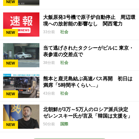
NEW
大飯原発3号機で原子炉自動停止 周辺環
境への放射能の影響なし 関西電力
社会
33分前
NEW
当て逃げされたタクシーがビルに 東京・
表参道の交差点で
社会
38分前
NEW
熊本と鹿児島結ぶ高速バス再開 初日は
満席「5時間半くらい…」
社会
43分前
NEW
北朝鮮が3万～5万人のロシア派兵決定
ゼレンスキー氏が言及「韓国は支援を」
国際
50分前
NEW