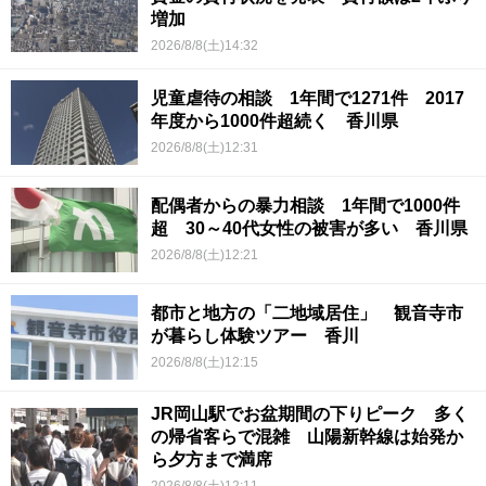
増加
2026/8/8(土)14:32
児童虐待の相談 1年間で1271件 2017
年度から1000件超続く 香川県
2026/8/8(土)12:31
配偶者からの暴力相談 1年間で1000件
超 30～40代女性の被害が多い 香川県
2026/8/8(土)12:21
都市と地方の「二地域居住」 観音寺市
が暮らし体験ツアー 香川
2026/8/8(土)12:15
JR岡山駅でお盆期間の下りピーク 多く
の帰省客らで混雑 山陽新幹線は始発か
ら夕方まで満席