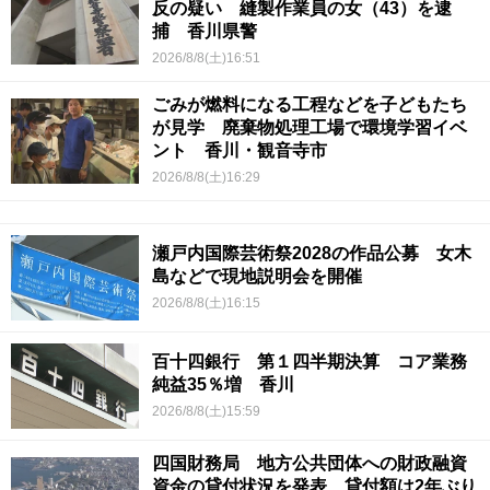
反の疑い 縫製作業員の女（43）を逮
捕 香川県警
2026/8/8(土)16:51
ごみが燃料になる工程などを子どもたち
が見学 廃棄物処理工場で環境学習イベ
ント 香川・観音寺市
2026/8/8(土)16:29
瀬戸内国際芸術祭2028の作品公募 女木
島などで現地説明会を開催
2026/8/8(土)16:15
百十四銀行 第１四半期決算 コア業務
純益35％増 香川
2026/8/8(土)15:59
四国財務局 地方公共団体への財政融資
資金の貸付状況を発表 貸付額は2年ぶり