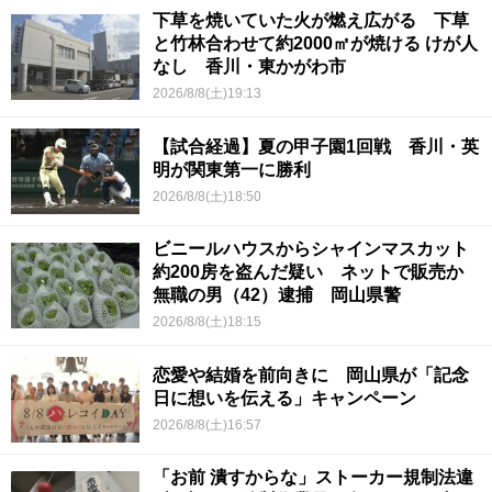
下草を焼いていた火が燃え広がる 下草
と竹林合わせて約2000㎡が焼ける けが人
なし 香川・東かがわ市
2026/8/8(土)19:13
【試合経過】夏の甲子園1回戦 香川・英
明が関東第一に勝利
2026/8/8(土)18:50
ビニールハウスからシャインマスカット
約200房を盗んだ疑い ネットで販売か
無職の男（42）逮捕 岡山県警
2026/8/8(土)18:15
恋愛や結婚を前向きに 岡山県が「記念
日に想いを伝える」キャンペーン
2026/8/8(土)16:57
「お前 潰すからな」ストーカー規制法違