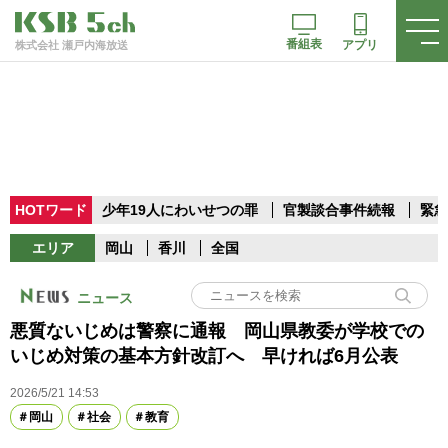
番組表
アプリ
株式会社 瀬戸内海放送
HOTワード
少年19人にわいせつの罪
官製談合事件続報
緊急
エリア
岡山
香川
全国
ニュース
悪質ないじめは警察に通報 岡山県教委が学校での
いじめ対策の基本方針改訂へ 早ければ6月公表
2026/5/21 14:53
岡山
社会
教育