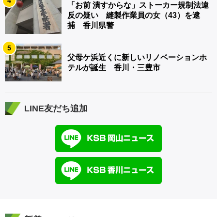
4
「お前 潰すからな」ストーカー規制法違
反の疑い 縫製作業員の女（43）を逮
捕 香川県警
5
父母ケ浜近くに新しいリノベーションホ
テルが誕生 香川・三豊市
LINE友だち追加