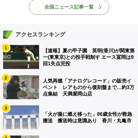
全国ニュース記事一覧
アクセスランキング
1
【速報】夏の甲子園 英明(香川)が関東第
一(東東京)との投手戦制す エース冨岡は9
回1失点完投
2
人気再燃「アナログレコード」の販売イ
ベント レアものから復刻盤まで…約3万
点集結 天満屋岡山店
3
「火が服に燃え移った」86歳女性が救急
搬送 搬送時は意識あり 香川・丸亀市