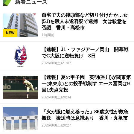
新着ニュース
自宅で夫の後頭部など切り付けたか…女
(51)を殺人未遂容疑で逮捕 女は殺意を
否認 香川・高松市
NEW
1時間前
【速報】J1・ファジアーノ岡山 開幕戦
でC大阪に逆転負け 8日
2026/8/8(土)21:07
【速報】夏の甲子園 英明(香川)が関東第
一(東東京)との投手戦制す エース冨岡は9
回1失点完投
2026/8/8(土)20:34
「火が服に燃え移った」86歳女性が救急
搬送 搬送時は意識あり 香川・丸亀市
2026/8/8(土)20:27