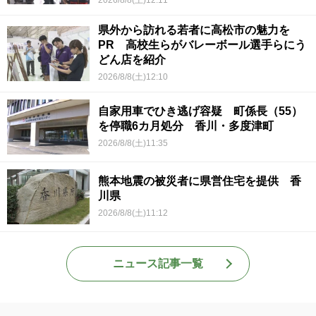
2026/8/8(土)12:11
県外から訪れる若者に高松市の魅力を
PR 高校生らがバレーボール選手らにう
どん店を紹介
2026/8/8(土)12:10
自家用車でひき逃げ容疑 町係長（55）
を停職6カ月処分 香川・多度津町
2026/8/8(土)11:35
熊本地震の被災者に県営住宅を提供 香
川県
2026/8/8(土)11:12
ニュース記事一覧