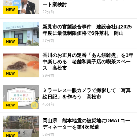
ート案検討
NEW
22分前
新見市の官製談合事件 建設会社は2025
年度に最低制限価格で6件落札 岡山
27分前
NEW
香川のお正月の定番「あん餅雑煮」を1年
中楽しめる 老舗和菓子店の喫茶スペー
ス 高松市
NEW
39分前
ミラーレス一眼カメラで撮影して「写真
絵日記」を作ろう 高松市
45分前
NEW
岡山県 熊本地震の被災地にDMATコー
ディネーターを第4次派遣
53分前
NEW