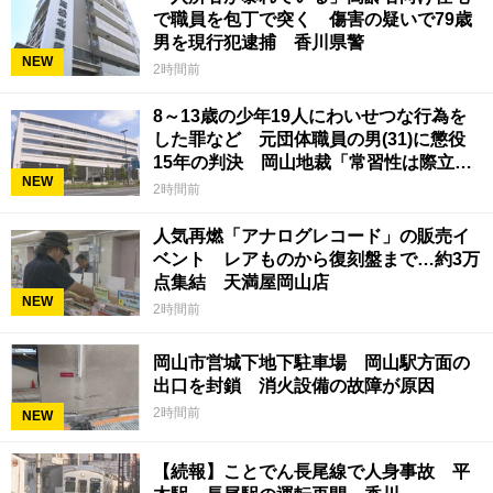
で職員を包丁で突く 傷害の疑いで79歳
男を現行犯逮捕 香川県警
NEW
2時間前
8～13歳の少年19人にわいせつな行為を
した罪など 元団体職員の男(31)に懲役
15年の判決 岡山地裁「常習性は際立っ
NEW
ていて被害結果も非常に重い」
2時間前
人気再燃「アナログレコード」の販売イ
ベント レアものから復刻盤まで…約3万
点集結 天満屋岡山店
NEW
2時間前
岡山市営城下地下駐車場 岡山駅方面の
出口を封鎖 消火設備の故障が原因
2時間前
NEW
【続報】ことでん長尾線で人身事故 平