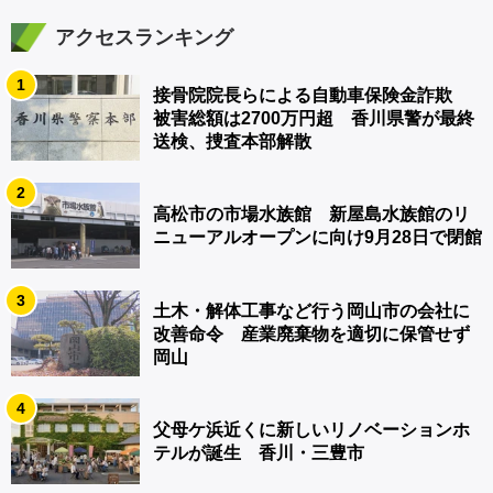
アクセスランキング
1
接骨院院長らによる自動車保険金詐欺
被害総額は2700万円超 香川県警が最終
送検、捜査本部解散
2
高松市の市場水族館 新屋島水族館のリ
ニューアルオープンに向け9月28日で閉館
3
土木・解体工事など行う岡山市の会社に
改善命令 産業廃棄物を適切に保管せず
岡山
4
父母ケ浜近くに新しいリノベーションホ
テルが誕生 香川・三豊市