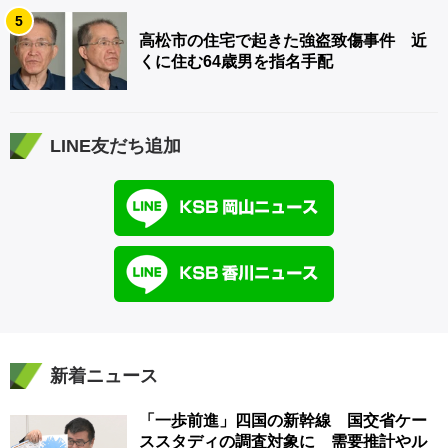
5
高松市の住宅で起きた強盗致傷事件 近
くに住む64歳男を指名手配
LINE友だち追加
新着ニュース
「一歩前進」四国の新幹線 国交省ケー
ススタディの調査対象に 需要推計やル