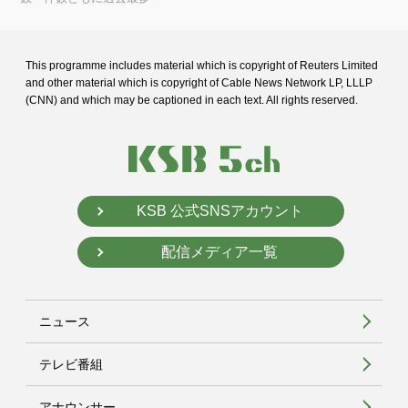
This programme includes material which is copyright of Reuters Limited
and
other material which is copyright of Cable News Network LP, LLLP
(CNN) and
which may be captioned in each text. All rights reserved.
KSB 公式SNSアカウント
配信メディア一覧
ニュース
テレビ番組
アナウンサー