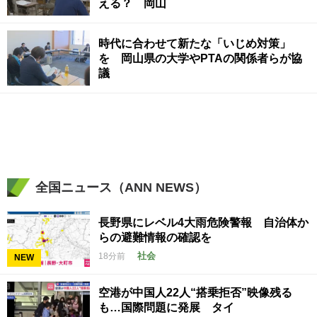
える？ 岡山
時代に合わせて新たな「いじめ対策」
を 岡山県の大学やPTAの関係者らが協
議
全国ニュース（ANN NEWS）
長野県にレベル4大雨危険警報 自治体か
らの避難情報の確認を
社会
18分前
NEW
空港が中国人22人“搭乗拒否”映像残る
も…国際問題に発展 タイ