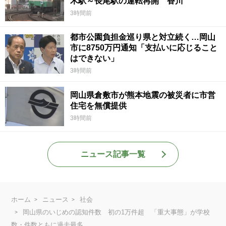
木駅～長尾駅の運転再開 香川
3時間前
都市公園負担金巡り県と対立続く…岡山
市に8750万円通知「支払いに応じること
はできない」
3時間前
岡山県倉敷市が熊本地震の被災者に市営
住宅を無償提供
3時間前
ニュース記事一覧
ホーム
ニュース
社会
岡山県のいじめの認知件数 初の1万件超 「重大事態」が学校
数・件数ともに過去最多