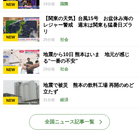
国際
19分前
NEW
【関東の天気】台風15号 お盆休み海の
レジャー警戒 週末は関東も猛暑日ズラ
リ
NEW
社会
26分前
地震から10日 熊本はいま 地元が感じ
る“一番の不安”
社会
29分前
NEW
地震で被災 熊本の飲料工場 再開のめど
立たず
経済
31分前
NEW
全国ニュース記事一覧