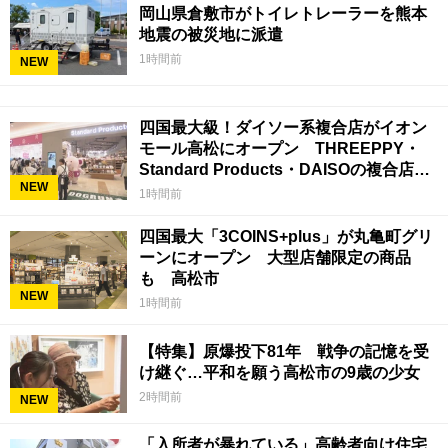
岡山県倉敷市がトイレトレーラーを熊本
地震の被災地に派遣
1時間前
NEW
四国最大級！ダイソー系複合店がイオン
モール高松にオープン THREEPPY・
Standard Products・DAISOの複合店は
NEW
香川県初
1時間前
四国最大「3COINS+plus」が丸亀町グリ
ーンにオープン 大型店舗限定の商品
も 高松市
NEW
1時間前
【特集】原爆投下81年 戦争の記憶を受
け継ぐ…平和を願う高松市の9歳の少女
2時間前
NEW
「入所者が暴れている」高齢者向け住宅