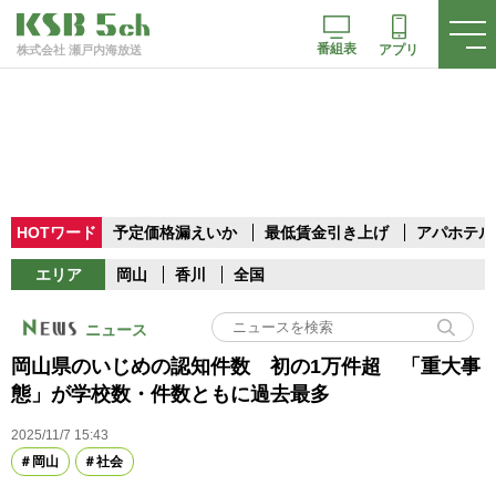
番組表
アプリ
株式会社 瀬戸内海放送
HOTワード
予定価格漏えいか
最低賃金引き上げ
アパホテル
エリア
岡山
香川
全国
ニュース
岡山県のいじめの認知件数 初の1万件超 「重大事
態」が学校数・件数ともに過去最多
2025/11/7 15:43
岡山
社会