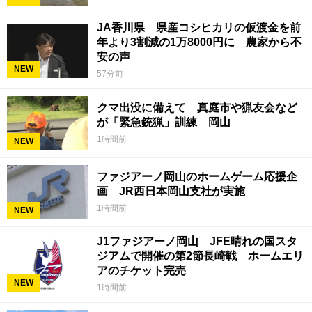
JA香川県 県産コシヒカリの仮渡金を前
年より3割減の1万8000円に 農家から不
安の声
NEW
57分前
クマ出没に備えて 真庭市や猟友会など
が「緊急銃猟」訓練 岡山
1時間前
NEW
ファジアーノ岡山のホームゲーム応援企
画 JR西日本岡山支社が実施
1時間前
NEW
J1ファジアーノ岡山 JFE晴れの国スタ
ジアムで開催の第2節長崎戦 ホームエリ
アのチケット完売
NEW
1時間前