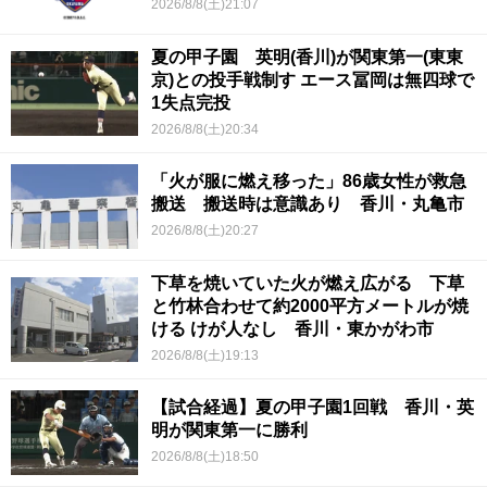
2026/8/8(土)21:07
夏の甲子園 英明(香川)が関東第一(東東
京)との投手戦制す エース冨岡は無四球で
1失点完投
2026/8/8(土)20:34
「火が服に燃え移った」86歳女性が救急
搬送 搬送時は意識あり 香川・丸亀市
2026/8/8(土)20:27
下草を焼いていた火が燃え広がる 下草
と竹林合わせて約2000平方メートルが焼
ける けが人なし 香川・東かがわ市
2026/8/8(土)19:13
【試合経過】夏の甲子園1回戦 香川・英
明が関東第一に勝利
2026/8/8(土)18:50