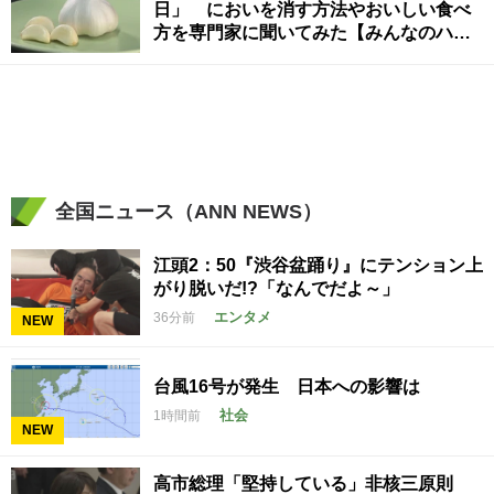
日」 においを消す方法やおいしい食べ
方を専門家に聞いてみた【みんなのハテ
ナ】
全国ニュース（ANN NEWS）
江頭2：50『渋谷盆踊り』にテンション上
がり脱いだ!?「なんでだよ～」
エンタメ
36分前
NEW
台風16号が発生 日本への影響は
社会
1時間前
NEW
高市総理「堅持している」非核三原則