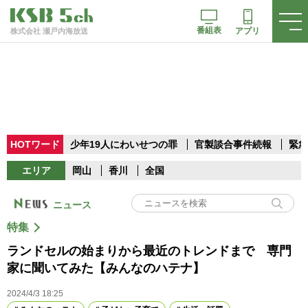
番組表
アプリ
株式会社 瀬戸内海放送
HOTワード
少年19人にわいせつの罪
官製談合事件続報
緊急
エリア
岡山
香川
全国
ニュース
特集
ランドセルの始まりから最近のトレンドまで 専門
家に聞いてみた【みんなのハテナ】
2024/4/3 18:25