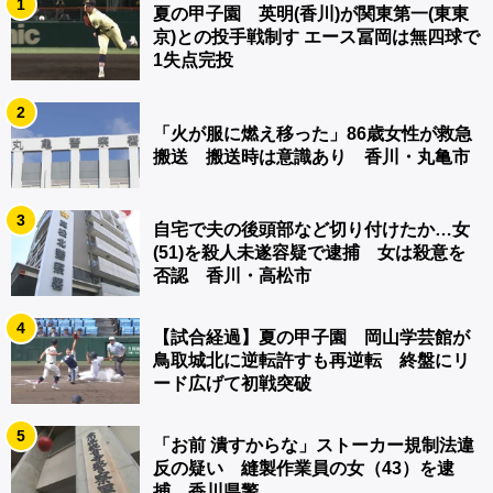
1
夏の甲子園 英明(香川)が関東第一(東東
京)との投手戦制す エース冨岡は無四球で
1失点完投
2
「火が服に燃え移った」86歳女性が救急
搬送 搬送時は意識あり 香川・丸亀市
3
自宅で夫の後頭部など切り付けたか…女
(51)を殺人未遂容疑で逮捕 女は殺意を
否認 香川・高松市
4
【試合経過】夏の甲子園 岡山学芸館が
鳥取城北に逆転許すも再逆転 終盤にリ
ード広げて初戦突破
5
「お前 潰すからな」ストーカー規制法違
反の疑い 縫製作業員の女（43）を逮
捕 香川県警