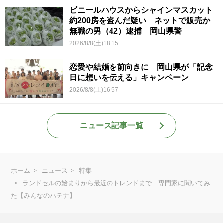
ビニールハウスからシャインマスカット
約200房を盗んだ疑い ネットで販売か
無職の男（42）逮捕 岡山県警
2026/8/8(土)18:15
恋愛や結婚を前向きに 岡山県が「記念
日に想いを伝える」キャンペーン
2026/8/8(土)16:57
ニュース記事一覧
ホーム
ニュース
特集
ランドセルの始まりから最近のトレンドまで 専門家に聞いてみ
た【みんなのハテナ】