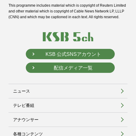
This programme includes material which is copyright of Reuters Limited
and
other material which is copyright of Cable News Network LP, LLLP
(CNN) and
which may be captioned in each text. All rights reserved.
KSB 公式SNSアカウント
配信メディア一覧
ニュース
テレビ番組
アナウンサー
各種コンテンツ