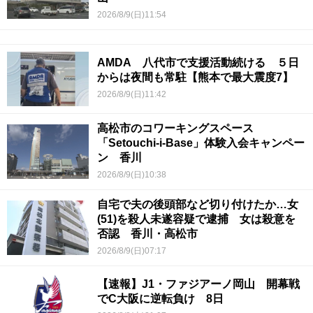
2026/8/9(日)11:54
AMDA 八代市で支援活動続ける ５日
からは夜間も常駐【熊本で最大震度7】
2026/8/9(日)11:42
高松市のコワーキングスペース
「Setouchi-i-Base」体験入会キャンペー
ン 香川
2026/8/9(日)10:38
自宅で夫の後頭部など切り付けたか…女
(51)を殺人未遂容疑で逮捕 女は殺意を
否認 香川・高松市
2026/8/9(日)07:17
【速報】J1・ファジアーノ岡山 開幕戦
でC大阪に逆転負け 8日