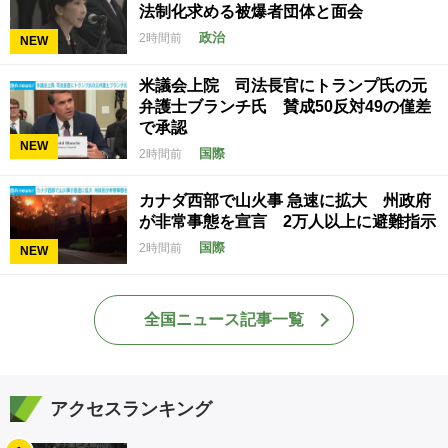
法制化求める被爆者団体と面会
政治
2時間前
NEW
米議会上院 司法長官にトランプ氏の元
弁護士ブランチ氏 賛成50反対49の僅差
で承認
NEW
国際
2時間前
カナダ西部で山火事 急速に拡大 州政府
が非常事態を宣言 2万人以上に避難指示
国際
2時間前
NEW
全国ニュース記事一覧
アクセスランキング