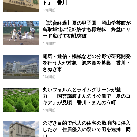
ト」 香川
3時間前
【試合経過】夏の甲子園 岡山学芸館が
鳥取城北に逆転許すも再逆転 終盤にリ
ード広げて初戦突破
4時間前
電気・通信・機械などの分野で研究開発
を行う人が対象 源内賞を募集 香川・
さぬき市
5時間前
丸いフォルムとライムグリーンが魅
力！ 国営讃岐まんのう公園で「夏のコ
キア」が見頃 香川・まんのう町
5時間前
のぞき目的で他人の住宅の敷地内に侵入
したか 住居侵入の疑いで男を逮捕 岡
山