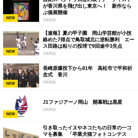
が香川県を飛び出し東京へ！ 新作なら
ぶ個展開催
NEW
1時間前
【速報】夏の甲子園 岡山学芸館が小技
絡めた7得点で鳥取城北に逆転勝利 エー
ス田路は粘りの投球で9回途中3失点
NEW
2時間前
長崎原爆投下から81年 高松市で平和祈
念式 香川
2時間前
NEW
J1ファジアーノ岡山 開幕戦は黒星
2時間前
NEW
引き取ったイヌやネコたちの日常の一コ
マを募集 「卒業犬猫フォトコンテス