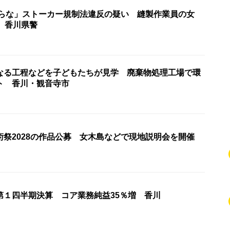
からな」ストーカー規制法違反の疑い 縫製作業員の女
 香川県警
なる工程などを子どもたちが見学 廃棄物処理工場で環
ト 香川・観音寺市
術祭2028の作品公募 女木島などで現地説明会を開催
第１四半期決算 コア業務純益35％増 香川