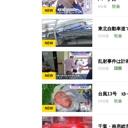
社会
9分前
NEW
東北自動車道
社会
23分前
NEW
乱射事件は計
国際
23分前
NEW
台風13号 
社会
24分前
NEW
千葉・南房総