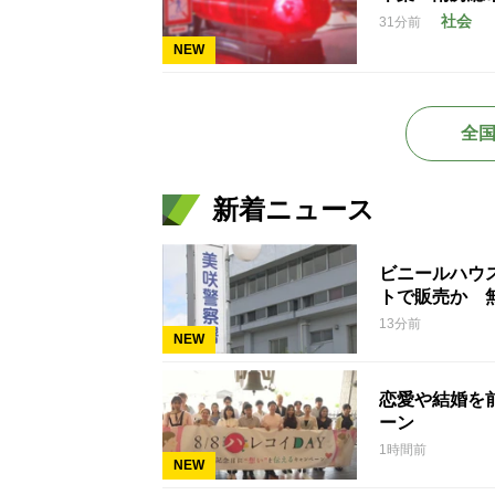
社会
31分前
NEW
全
新着ニュース
ビニールハウ
トで販売か 
13分前
NEW
恋愛や結婚を
ーン
1時間前
NEW