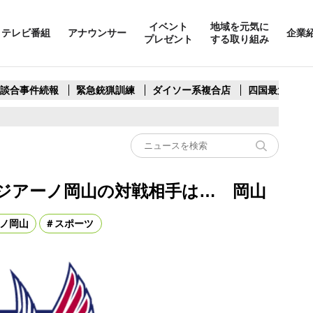
イベント
地域を元気に
テレビ番組
アナウンサー
企業
プレゼント
する取り組み
製談合事件続報
緊急銃猟訓練
ダイソー系複合店
四国最大スリ
ジアーノ岡山の対戦相手は… 岡山
ノ岡山
スポーツ