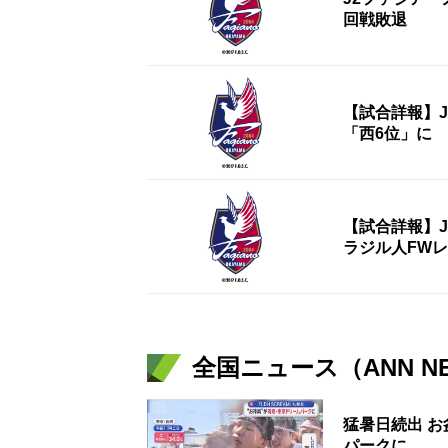
回戦敗退
【試合詳報】
「西6位」に
【試合詳報】
ラジル人FW
全国ニュース（ANN N
猛暑日続出 
パークに