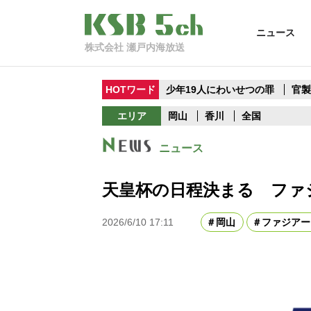
ニュース
株式会社 瀬戸内海放送
HOTワード
少年19人にわいせつの罪
官
エリア
岡山
香川
全国
ニュース
天皇杯の日程決まる ファ
2026/6/10 17:11
岡山
ファジアー