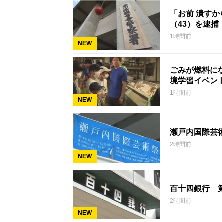
「お前 潰す
（43）を逮捕
1時間前
NEW
ごみが燃料に
境学習イベン
1時間前
NEW
瀬戸内国際芸
2時間前
NEW
百十四銀行 
2時間前
NEW