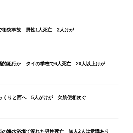
で衝突事故 男性1人死亡 2人けが
画的犯行か タイの学校で6人死亡 20人以上けが
ゆっくりと西へ 5人がけが 欠航便相次ぐ
市の海水浴場で溺れた男性死亡 知人2人は意識あり