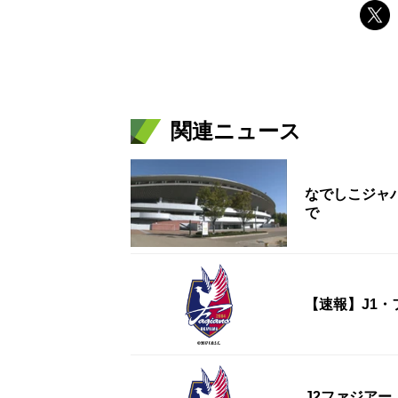
関連ニュース
なでしこジャ
で
【速報】J1・
J2ファジアー