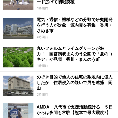
ード広げて初戦突破
4時間前
電気・通信・機械などの分野で研究開発
を行う人が対象 源内賞を募集 香川・
さぬき市
4時間前
丸いフォルムとライムグリーンが魅
力！ 国営讃岐まんのう公園で「夏のコ
キア」が見頃 香川・まんのう町
4時間前
のぞき目的で他人の住宅の敷地内に侵入
したか 住居侵入の疑いで男を逮捕 岡
山
5時間前
AMDA 八代市で支援活動続ける ５日
からは夜間も常駐【熊本で最大震度7】