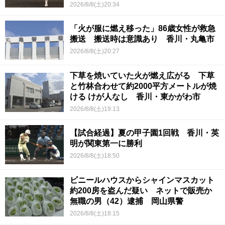
2026/8/8(土)20:34
「火が服に燃え移った」86歳女性が救急
搬送 搬送時は意識あり 香川・丸亀市
2026/8/8(土)20:27
下草を焼いていた火が燃え広がる 下草
と竹林合わせて約2000平方メートルが焼
ける けが人なし 香川・東かがわ市
2026/8/8(土)19:13
【試合経過】夏の甲子園1回戦 香川・英
明が関東第一に勝利
2026/8/8(土)18:50
ビニールハウスからシャインマスカット
約200房を盗んだ疑い ネットで販売か
無職の男（42）逮捕 岡山県警
2026/8/8(土)18:15