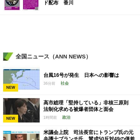
ド配布 香川
全国ニュース（ANN NEWS）
台風16号が発生 日本への影響は
社会
36分前
NEW
高市総理「堅持している」非核三原則
法制化求める被爆者団体と面会
政治
1時間前
NEW
米議会上院 司法長官にトランプ氏の元
弁護士ブランチ氏 賛成50反対49の僅差