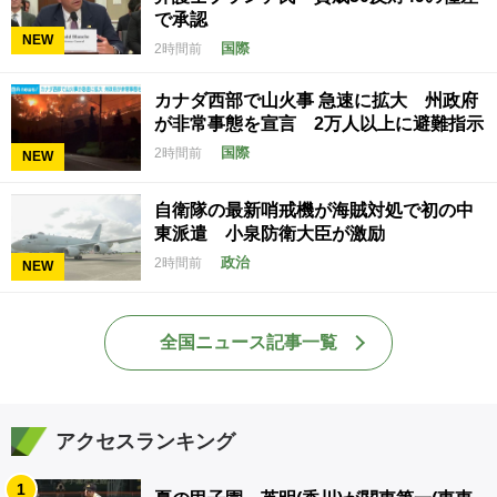
で承認
NEW
国際
2時間前
カナダ西部で山火事 急速に拡大 州政府
が非常事態を宣言 2万人以上に避難指示
国際
2時間前
NEW
自衛隊の最新哨戒機が海賊対処で初の中
東派遣 小泉防衛大臣が激励
政治
2時間前
NEW
全国ニュース記事一覧
アクセスランキング
1