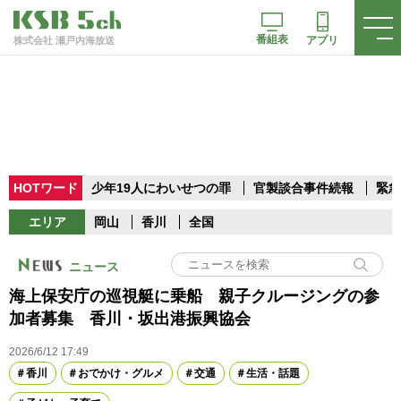
番組表
アプリ
株式会社 瀬戸内海放送
HOTワード
少年19人にわいせつの罪
官製談合事件続報
緊急
エリア
岡山
香川
全国
ニュース
海上保安庁の巡視艇に乗船 親子クルージングの参
加者募集 香川・坂出港振興協会
2026/6/12 17:49
香川
おでかけ・グルメ
交通
生活・話題