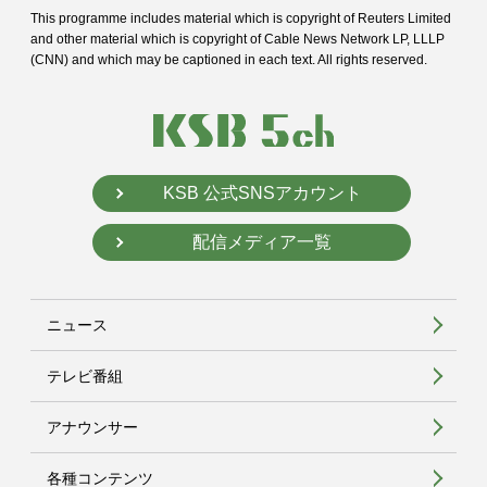
This programme includes material which is copyright of Reuters Limited
and
other material which is copyright of Cable News Network LP, LLLP
(CNN) and
which may be captioned in each text. All rights reserved.
KSB 公式SNSアカウント
配信メディア一覧
ニュース
テレビ番組
アナウンサー
各種コンテンツ