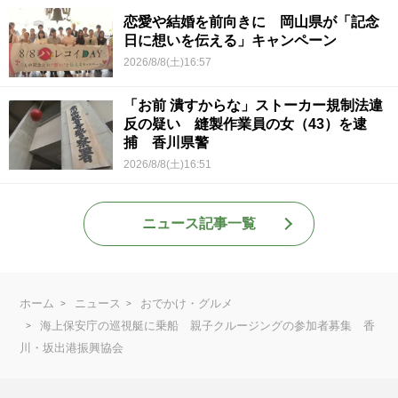
恋愛や結婚を前向きに 岡山県が「記念
日に想いを伝える」キャンペーン
2026/8/8(土)16:57
「お前 潰すからな」ストーカー規制法違
反の疑い 縫製作業員の女（43）を逮
捕 香川県警
2026/8/8(土)16:51
ニュース記事一覧
ホーム
ニュース
おでかけ・グルメ
海上保安庁の巡視艇に乗船 親子クルージングの参加者募集 香
川・坂出港振興協会