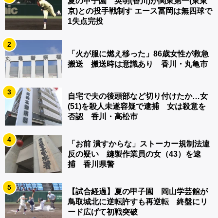
夏の甲子園 英明(香川)が関東第一(東東
京)との投手戦制す エース冨岡は無四球で
1失点完投
2
「火が服に燃え移った」86歳女性が救急
搬送 搬送時は意識あり 香川・丸亀市
3
自宅で夫の後頭部など切り付けたか…女
(51)を殺人未遂容疑で逮捕 女は殺意を
否認 香川・高松市
4
「お前 潰すからな」ストーカー規制法違
反の疑い 縫製作業員の女（43）を逮
捕 香川県警
5
【試合経過】夏の甲子園 岡山学芸館が
鳥取城北に逆転許すも再逆転 終盤にリ
ード広げて初戦突破