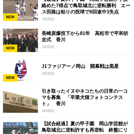
絡めた7得点で鳥取城北に逆転勝利 エー
ス田路は粘りの投球で9回途中3失点
NEW
1時間前
長崎原爆投下から81年 高松市で平和祈
念式 香川
1時間前
NEW
J1ファジアーノ岡山 開幕戦は黒星
2時間前
NEW
引き取ったイヌやネコたちの日常の一コ
マを募集 「卒業犬猫フォトコンテス
ト」 香川
3時間前
【試合経過】夏の甲子園 岡山学芸館が
鳥取城北に逆転許すも再逆転 終盤にリ