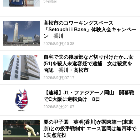
5時間前
高松市のコワーキングスペース
「Setouchi-i-Base」体験入会キャンペー
ン 香川
2026/8/9(日)10:38
自宅で夫の後頭部など切り付けたか…女
(51)を殺人未遂容疑で逮捕 女は殺意を
否認 香川・高松市
2026/8/9(日)07:17
【速報】J1・ファジアーノ岡山 開幕戦
でC大阪に逆転負け 8日
2026/8/8(土)21:07
夏の甲子園 英明(香川)が関東第一(東東
京)との投手戦制す エース冨岡は無四球で
1失点完投