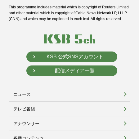
This programme includes material which is copyright of Reuters Limited
and
other material which is copyright of Cable News Network LP, LLLP
(CNN) and
which may be captioned in each text. All rights reserved.
KSB 公式SNSアカウント
配信メディア一覧
ニュース
テレビ番組
アナウンサー
各種コンテンツ