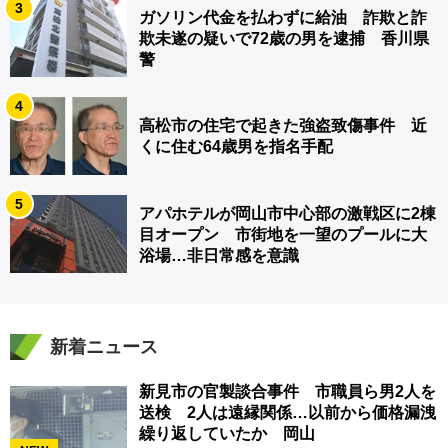
3
ガソリン代金を払わずに給油 詐欺と詐
欺未遂の疑いで72歳の男を逮捕 香川県
警
4
高松市の住宅で起きた強盗致傷事件 近
くに住む64歳男を指名手配
5
アパホテルが岡山市中心部の激戦区に2棟
目オープン 市街地を一望のプールに大
浴場…非日常感を意識
新着ニュース
新見市の官製談合事件 市職員ら男2人を
送検 2人は遠縁関係…以前から価格漏洩
繰り返していたか 岡山