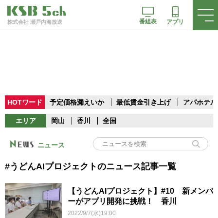
番組表
アプリ
株式会社 瀬戸内海放送
HOTワード
予定価格漏えいか
最低賃金引き上げ
アパホテル
エリア
岡山
香川
全国
ニュース
#うどんAIプロジェクトのニュース記事一覧
【うどんAIプロジェクト】#10 新メンバ
ーがアプリ開発に挑戦！ 香川
2022/9/7(水)19:00