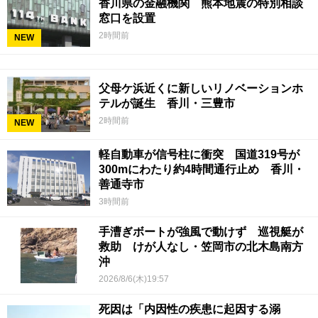
香川県の金融機関 熊本地震の特別相談
窓口を設置
2時間前
NEW
父母ケ浜近くに新しいリノベーションホ
テルが誕生 香川・三豊市
2時間前
NEW
軽自動車が信号柱に衝突 国道319号が
300mにわたり約4時間通行止め 香川・
善通寺市
3時間前
手漕ぎボートが強風で動けず 巡視艇が
救助 けが人なし・笠岡市の北木島南方
沖
2026/8/6(木)19:57
死因は「内因性の疾患に起因する溺