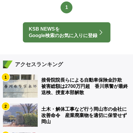
1
KSB NEWSを
Google検索のお気に入りに登録
アクセスランキング
1
接骨院院長らによる自動車保険金詐欺
被害総額は2700万円超 香川県警が最終
送検、捜査本部解散
2
土木・解体工事など行う岡山市の会社に
改善命令 産業廃棄物を適切に保管せず
岡山