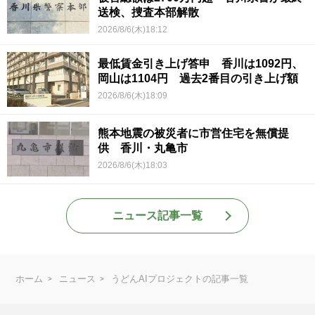
送検、捜査本部解散
2026/8/6(木)18:12
最低賃金引き上げ答申 香川は1092円、
岡山は1104円 過去2番目の引き上げ額
2026/8/6(木)18:09
熊本地震の被災者に市営住宅を無償提
供 香川・丸亀市
2026/8/6(木)18:03
ニュース記事一覧
ホーム
ニュース
うどんAIプロジェクトの記事一覧