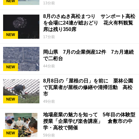
NEW
13分前
8月のさぬき高松まつり サンポート高松
を会場に24連が総おどり 花火有料観覧
席は残り350席
NEW
17分前
岡山県 7月の企業倒産12件 7カ月連続
で二桁台
44分前
NEW
8月8日の「屋根の日」を前に 栗林公園
で瓦業者が屋根の修繕や清掃活動 高松
市
NEW
49分前
地場産業の魅力を知って 5年目の体験型
授業「企業学び楽舎講座」 倉敷市の中
学・高校で開催
NEW
59分前