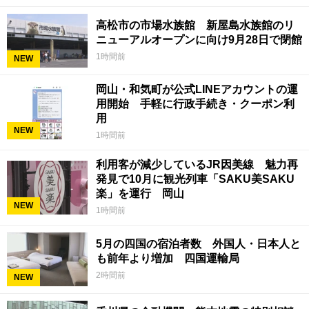
高松市の市場水族館 新屋島水族館のリ
ニューアルオープンに向け9月28日で閉館
1時間前
NEW
岡山・和気町が公式LINEアカウントの運
用開始 手軽に行政手続き・クーポン利
用
NEW
1時間前
利用客が減少しているJR因美線 魅力再
発見で10月に観光列車「SAKU美SAKU
楽」を運行 岡山
NEW
1時間前
5月の四国の宿泊者数 外国人・日本人と
も前年より増加 四国運輸局
2時間前
NEW