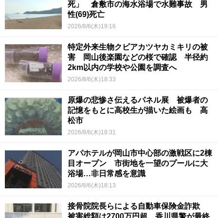
死」 倉敷市の海水浴場で水難事故 男
性(69)死亡
2026/8/6(木)19:16
特定外来生物クビアカツヤカミキリの被
害 岡山後楽園などの桜で確認 半径約
2km以内の学校や公園を調査へ
2026/8/6(木)18:33
原爆の悲惨さ伝えるパネル展 被爆者の
記憶をもとに高校生が描いた絵画も 高
松市
2026/8/6(木)18:31
アパホテルが岡山市中心部の激戦区に2棟
目オープン 市街地を一望のプールに大
浴場…非日常感を意識
2026/8/6(木)18:13
接骨院院長らによる自動車保険金詐欺
被害総額は2700万円超 香川県警が最終