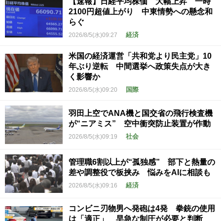
【速報】日経平均株価 大幅上昇 一時
2100円超値上がり 中東情勢への懸念和
らぐ
経済
2026/8/5(水)09:27
米国の経済運営「共和党より民主党」10
年ぶり逆転 中間選挙へ政策失点が大き
く影響か
国際
2026/8/5(水)09:20
羽田上空でANA機と国交省の飛行検査機
が“ニアミス” 空中衝突防止装置が作動
社会
2026/8/5(水)09:19
管理職6割以上が“孤独感” 部下と熱量の
差や調整役で板挟み 悩みをAIに相談も
経済
2026/8/5(水)09:16
コンビニ刃物男へ発砲は4発 拳銃の使用
は「適正」 早急な制圧が必要と判断