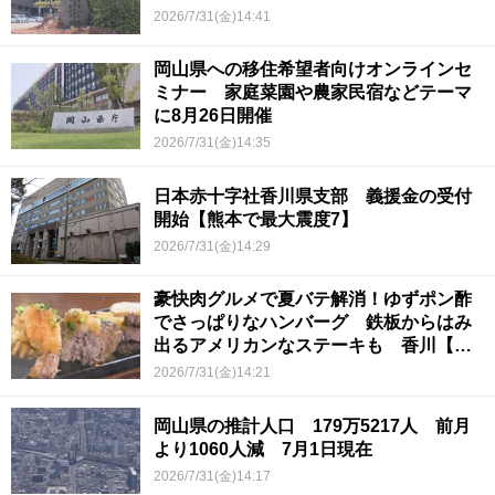
2026/7/31(金)14:41
岡山県への移住希望者向けオンラインセ
ミナー 家庭菜園や農家民宿などテーマ
に8月26日開催
2026/7/31(金)14:35
日本赤十字社香川県支部 義援金の受付
開始【熊本で最大震度7】
2026/7/31(金)14:29
豪快肉グルメで夏バテ解消！ゆずポン酢
でさっぱりなハンバーグ 鉄板からはみ
出るアメリカンなステーキも 香川【ほ
っとマルシェ】
2026/7/31(金)14:21
岡山県の推計人口 179万5217人 前月
より1060人減 7月1日現在
2026/7/31(金)14:17