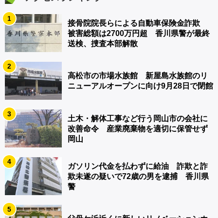
1
接骨院院長らによる自動車保険金詐欺
被害総額は2700万円超 香川県警が最終
送検、捜査本部解散
2
高松市の市場水族館 新屋島水族館のリ
ニューアルオープンに向け9月28日で閉館
3
土木・解体工事など行う岡山市の会社に
改善命令 産業廃棄物を適切に保管せず
岡山
4
ガソリン代金を払わずに給油 詐欺と詐
欺未遂の疑いで72歳の男を逮捕 香川県
警
5