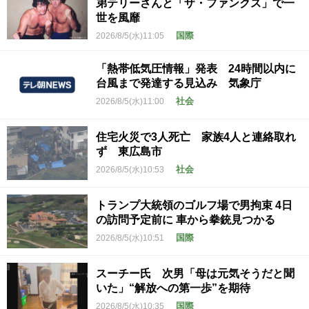
弟テリーさんと「ザ・ファンクス」で一
世を風靡
国際
2026/8/5(水)11:05
「熱帯低気圧情報」発表 24時間以内に
台風まで発達する見込み 気象庁
社会
2026/8/5(水)11:00
住宅火災で3人死亡 家族4人と連絡取れ
ず 東広島市
社会
2026/8/5(水)10:53
トランプ大統領のゴルフ場で男拘束 4日
の訪問予定前に 車から拳銃見つかる
国際
2026/8/5(水)10:51
スーチー氏 次男「母は元気そうだと聞
いた」“解放への第一歩”を期待
国際
2026/8/5(水)10:35