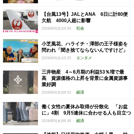
【台風13号】JALとANA 6日に計80便
欠航 4000人超に影響
社会
2026/8/5(水)10:34
小芝風花、ハライチ・澤部の王子様姿を
問われ「聞き捨てならないんですけど」
エンタメ
2026/8/5(水)10:25
三井物産 4～6月期の利益53％増で最
高 資源価格の上昇を背景に金属資源事
業好調
経済
2026/8/5(水)09:32
働く女性の夏休み取得が分散化 「お盆
に」4割 9月5連休に合わせる人も目立つ
経済
2026/8/5(水)09:30