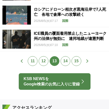
ロシアにドローン相次ぎ黒海沿岸で7人死
亡 各地で倉庫への攻撃続く
国際
2026/8/5(水)07:17
ICE職員の覆面着用禁止したニューヨーク
州の法律が無効に 連邦地裁が違憲判断
国際
2026/8/5(水)07:10
11
12
13
14
15
KSB NEWSを
Google検索のお気に入りに登録
アクセスランキング