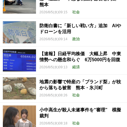
熊本
社会
2026/8/5(水)09:15
防衛白書に「新しい戦い方」追加 AIや
ドローンを活用
政治
2026/8/5(水)09:14
【速報】日経平均株価 大幅上昇 中東
情勢への懸念和らぐ 6万5000円を回復
経済
2026/8/5(水)09:13
地震の影響で特産の「ブランド梨」が枝
から落ちる被害 熊本・氷川町
社会
2026/8/5(水)08:26
小中高生が殺人未遂事件を“審理” 模擬
裁判
社会
2026/8/5(水)08:18