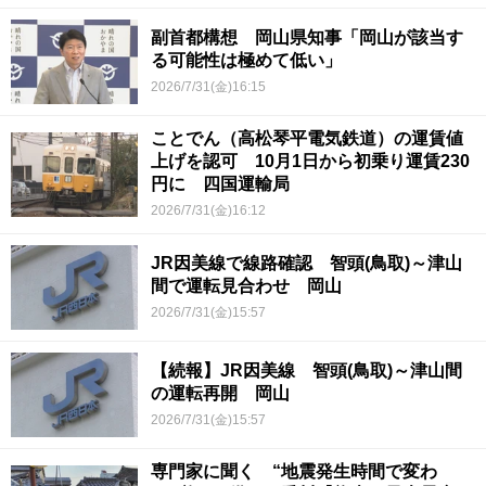
副首都構想 岡山県知事「岡山が該当す
る可能性は極めて低い」
2026/7/31(金)16:15
ことでん（高松琴平電気鉄道）の運賃値
上げを認可 10月1日から初乗り運賃230
円に 四国運輸局
2026/7/31(金)16:12
JR因美線で線路確認 智頭(鳥取)～津山
間で運転見合わせ 岡山
2026/7/31(金)15:57
【続報】JR因美線 智頭(鳥取)～津山間
の運転再開 岡山
2026/7/31(金)15:57
専門家に聞く “地震発生時間で変わ