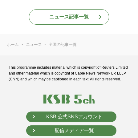
ニュース記事一覧
ホーム
ニュース
全国の記事一覧
This programme includes material which is copyright of Reuters Limited
and
other material which is copyright of Cable News Network LP, LLLP
(CNN) and
which may be captioned in each text. All rights reserved.
KSB 公式SNSアカウント
配信メディア一覧