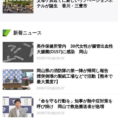
父母ケ浜近くに新しいリノベーションホ
テルが誕生 香川・三豊市
新着ニュース
美作保健所管内 30代女性が腸管出血性
大腸菌(O157)に感染 岡山
2026/7/31(金)16:32
岡山県の消防隊の第一陣が帰岡し報告
煙突倒壊の製紙工場などで活動【熊本で
最大震度7】
2026/7/31(金)16:27
「命を守る行動を」知事が熱中症対策を
呼び掛け 岡山で救急搬送者が急増
2026/7/31(金)16:22