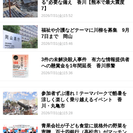
る”必要な備え 香川【熊本で最大震度
7】
2026/7/31(金)15:52
福祉や介護などテーマに川柳を募集 9月
7日まで 岡山
2026/7/31(金)15:46
3件の未解決殺人事件 有力な情報提供者
への懸賞金を1年間延長 香川県警
2026/7/31(金)15:36
参加者ずぶ濡れ！テーマパークで酷暑を
涼しく楽しく乗り越えるイベント 香
川・丸亀市
2026/7/31(金)15:28
青果会社が子ども食堂に規格外の野菜を
寄贈 百十四銀行（高松市）がマッチン