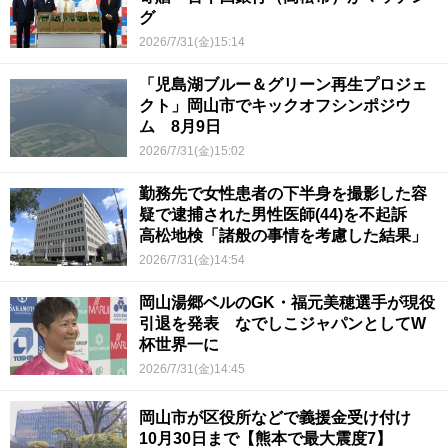
グ
2026/7/31(金)15:14
「児島湖ブルー＆グリーン再生プロジェ
クト」岡山市でキックオフシンポジウ
ム 8月9日
2026/7/31(金)15:02
勤務先で女性患者の下半身を撮影した容
疑で逮捕された男性医師(44)を不起訴
高松地検「諸般の事情を考慮した結果」
2026/7/31(金)14:54
岡山湯郷ベルのGK・福元美穂選手が現役
引退を発表 なでしこジャパンとしてW
杯世界一に
2026/7/31(金)14:45
岡山市が区役所などで義援金受け付け
10月30日まで【熊本で最大震度7】