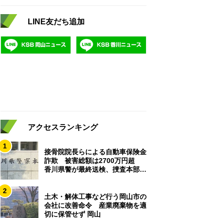
LINE友だち追加
アクセスランキング
1
接骨院院長らによる自動車保険金
詐欺 被害総額は2700万円超
香川県警が最終送検、捜査本部解
散
2
土木・解体工事など行う岡山市の
会社に改善命令 産業廃棄物を適
切に保管せず 岡山