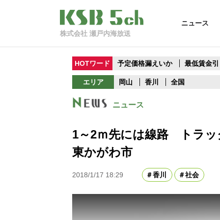
ニュース
株式会社 瀬戸内海放送
HOTワード
予定価格漏えいか
最低賃金引
エリア
岡山
香川
全国
ニュース
1～2ｍ先には線路 トラ
東かがわ市
2018/1/17 18:29
香川
社会