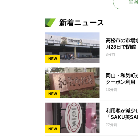
全
新着ニュース
高松市の市場
月28日で閉
3分前
NEW
岡山・和気町
クーポン利用
13分前
NEW
利用客が減少
「SAKU美S
22分前
NEW