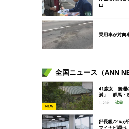
山
乗用車が対向
全国ニュース（ANN N
41歳女 義
満」 群馬・
社会
11分前
NEW
部長級72％
マイナビ調べ