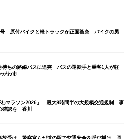
2号 原付バイクと軽トラックが正面衝突 バイクの男
号待ちの路線バスに追突 バスの運転手と乗客1人が軽
かがわ市
がわマラソン2026」 最大8時間半の大規模交通規制 事
の確認を 香川
事故受け 警察官らが道の駅で交通安全を呼び掛け 岡