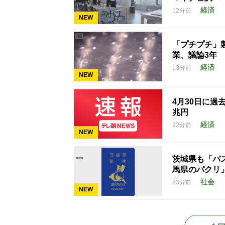
経済
12分前
NEW
「プチプチ」
業、議論3年
経済
13分前
NEW
4月30日に過
兆円
経済
22分前
NEW
茨城県も「パ
馬県のパクリ
社会
23分前
NEW