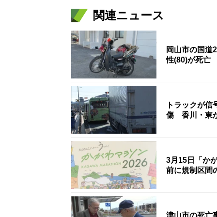
関連ニュース
岡山市の国道
性(80)が死亡
トラックが信
傷 香川・東
3月15日「か
前に規制区間
津山市の死亡