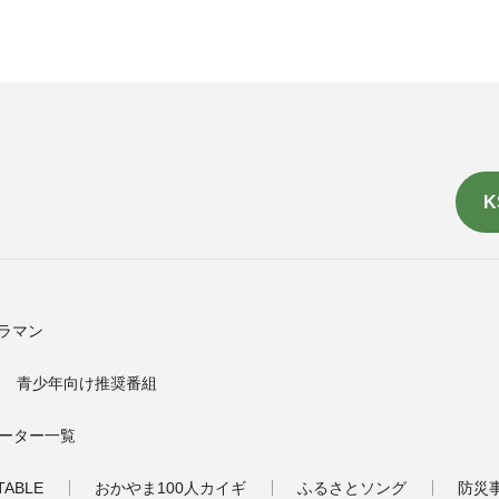
K
ラマン
青少年向け推奨番組
ーター一覧
TABLE
おかやま100人カイギ
ふるさとソング
防災