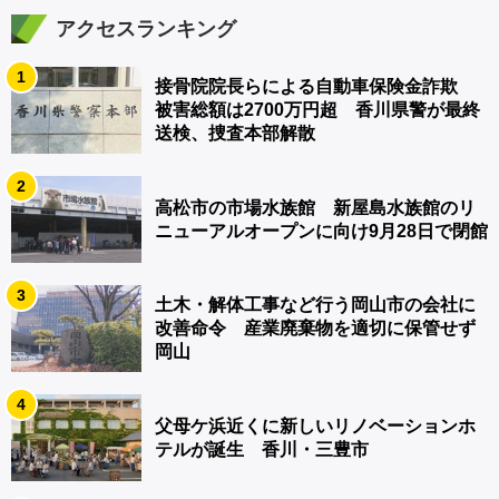
アクセスランキング
1
接骨院院長らによる自動車保険金詐欺
被害総額は2700万円超 香川県警が最終
送検、捜査本部解散
2
高松市の市場水族館 新屋島水族館のリ
ニューアルオープンに向け9月28日で閉館
3
土木・解体工事など行う岡山市の会社に
改善命令 産業廃棄物を適切に保管せず
岡山
4
父母ケ浜近くに新しいリノベーションホ
テルが誕生 香川・三豊市