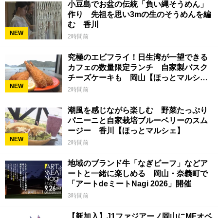
小豆島でお盆の伝統「負い縄そうめん」
作り 先祖を思い3mの生のそうめんを編
む 香川
NEW
2時間前
究極のエビフライ！日生湾が一望できる
カフェの数量限定ランチ 自家製バスク
チーズケーキも 岡山【ほっとマルシ
NEW
ェ】
2時間前
潮風を感じながら楽しむ 野菜たっぷり
パニーニと自家栽培ブルーベリーのスム
ージー 香川【ほっとマルシェ】
NEW
2時間前
地域のブランド牛「なぎビーフ」などア
ートと一緒に楽しめる 岡山・奈義町で
「アートdeミートNagi 2026」開催
3時間前
【新加入】J1ファジアーノ岡山にMFオベ