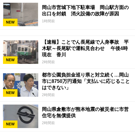
岡山市営城下地下駐車場 岡山駅方面の
出口を封鎖 消火設備の故障が原因
1時間前
NEW
【速報】ことでん長尾線で人身事故 平
木駅～長尾駅で運転見合わせ 午後4時
現在 香川
NEW
2時間前
都市公園負担金巡り県と対立続く…岡山
市に8750万円通知「支払いに応じること
はできない」
NEW
2時間前
岡山県倉敷市が熊本地震の被災者に市営
住宅を無償提供
2時間前
NEW