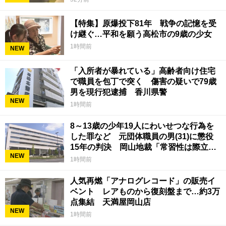
【特集】原爆投下81年 戦争の記憶を受
け継ぐ…平和を願う高松市の9歳の少女
1時間前
NEW
「入所者が暴れている」高齢者向け住宅
で職員を包丁で突く 傷害の疑いで79歳
男を現行犯逮捕 香川県警
NEW
1時間前
8～13歳の少年19人にわいせつな行為を
した罪など 元団体職員の男(31)に懲役
15年の判決 岡山地裁「常習性は際立っ
NEW
ていて被害結果も非常に重い」
1時間前
人気再燃「アナログレコード」の販売イ
ベント レアものから復刻盤まで…約3万
点集結 天満屋岡山店
NEW
1時間前