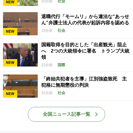
社会
10分前
NEW
退職代行「モームリ」から違法な“あっせ
ん”弁護士法人の代表が起訴内容を認める
社会
19分前
NEW
国籍取得を目的とした「出産観光」阻止
へ 2つの大統領令に署名 トランプ大統
領
NEW
国際
22分前
「終始共犯者を主導」江別強盗致死 主
犯格に無期懲役の判決
社会
32分前
NEW
全国ニュース記事一覧