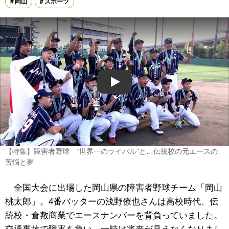
岡山
スポーツ
Play
【特集】障害者野球 “世界一のライバル”と…伝統校の元エースの
苦悩と夢
全国大会に出場した岡山県の障害者野球チーム「岡山
桃太郎」。4番バッターの浅野僚也さんは高校時代、伝
統校・倉敷商業でエースナンバーを背負っていました。