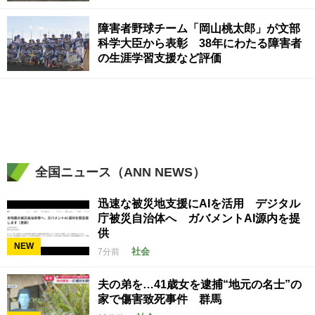
障害者野球チーム「岡山桃太郎」が文部
科学大臣から表彰 38年にわたる障害者
の生涯学習支援など評価
全国ニュース（ANN NEWS）
迅速な被災地支援にAIを活用 デジタル
庁被災自治体へ ガバメントAI源内を提
供
NEW
社会
7分前
夫の弟を…41歳女を逮捕“地元の名士”の
家で傷害致死事件 群馬