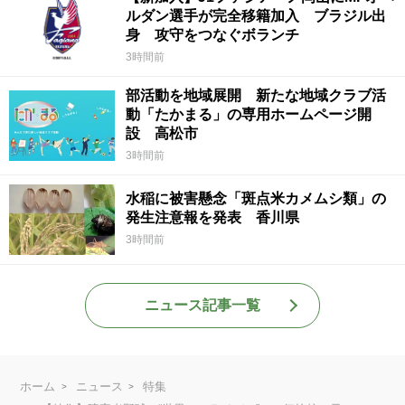
ルダン選手が完全移籍加入 ブラジル出
身 攻守をつなぐボランチ
3時間前
部活動を地域展開 新たな地域クラブ活
動「たかまる」の専用ホームページ開
設 高松市
3時間前
水稲に被害懸念「斑点米カメムシ類」の
発生注意報を発表 香川県
3時間前
ニュース記事一覧
ホーム
ニュース
特集