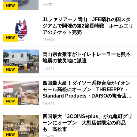
7分前
NEW
J1ファジアーノ岡山 JFE晴れの国スタ
ジアムで開催の第2節長崎戦 ホームエリ
アのチケット完売
NEW
28分前
岡山県倉敷市がトイレトレーラーを熊本
地震の被災地に派遣
36分前
NEW
四国最大級！ダイソー系複合店がイオン
モール高松にオープン THREEPPY・
Standard Products・DAISOの複合店は
NEW
香川県初
49分前
四国最大「3COINS+plus」が丸亀町グリ
ーンにオープン 大型店舗限定の商品
も 高松市
NEW
52分前