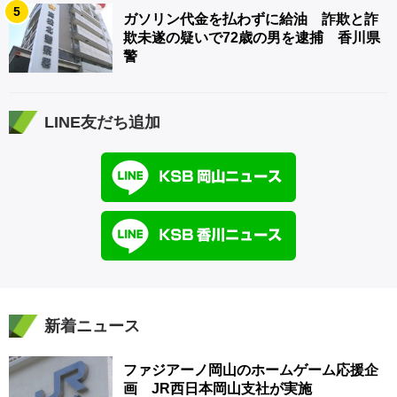
5
ガソリン代金を払わずに給油 詐欺と詐
欺未遂の疑いで72歳の男を逮捕 香川県
警
LINE友だち追加
新着ニュース
ファジアーノ岡山のホームゲーム応援企
画 JR西日本岡山支社が実施