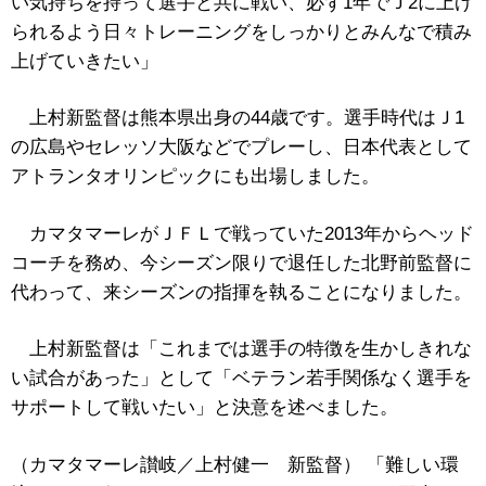
い気持ちを持って選手と共に戦い、必ず1年でＪ2に上げ
られるよう日々トレーニングをしっかりとみんなで積み
上げていきたい」
上村新監督は熊本県出身の44歳です。選手時代はＪ1
の広島やセレッソ大阪などでプレーし、日本代表として
アトランタオリンピックにも出場しました。
カマタマーレがＪＦＬで戦っていた2013年からヘッド
コーチを務め、今シーズン限りで退任した北野前監督に
代わって、来シーズンの指揮を執ることになりました。
上村新監督は「これまでは選手の特徴を生かしきれな
い試合があった」として「ベテラン若手関係なく選手を
サポートして戦いたい」と決意を述べました。
（カマタマーレ讃岐／上村健一 新監督） 「難しい環