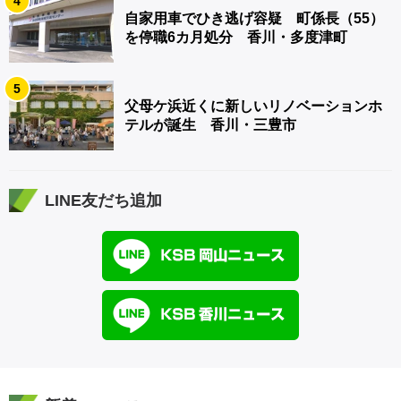
4
自家用車でひき逃げ容疑 町係長（55）
を停職6カ月処分 香川・多度津町
5
父母ケ浜近くに新しいリノベーションホ
テルが誕生 香川・三豊市
LINE友だち追加