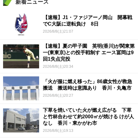
新着ニュース
【速報】J1・ファジアーノ岡山 開幕戦
でC大阪に逆転負け 8日
2026/8/8(土)21:07
【速報】夏の甲子園 英明(香川)が関東第
一(東東京)との投手戦制す エース冨岡は9
回1失点完投
2026/8/8(土)20:34
「火が服に燃え移った」86歳女性が救急
搬送 搬送時は意識あり 香川・丸亀市
2026/8/8(土)20:27
下草を焼いていた火が燃え広がる 下草
と竹林合わせて約2000㎡が焼ける けが人
なし 香川・東かがわ市
2026/8/8(土)19:13