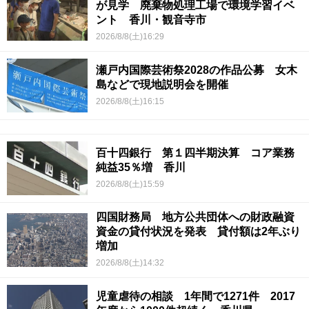
が見学 廃棄物処理工場で環境学習イベ
ント 香川・観音寺市
2026/8/8(土)16:29
瀬戸内国際芸術祭2028の作品公募 女木
島などで現地説明会を開催
2026/8/8(土)16:15
百十四銀行 第１四半期決算 コア業務
純益35％増 香川
2026/8/8(土)15:59
四国財務局 地方公共団体への財政融資
資金の貸付状況を発表 貸付額は2年ぶり
増加
2026/8/8(土)14:32
児童虐待の相談 1年間で1271件 2017