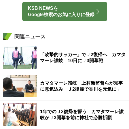
KSB NEWSを
Google検索のお気に入りに登録
関連ニュース
「攻撃的サッカー」でＪ2復帰へ カマタ
マーレ讃岐 10日にＪ3開幕戦
カマタマーレ讃岐 上村新監督らが知事
に意気込み「Ｊ2復帰で香川を元気に」
1年でのＪ2復帰を誓う カマタマーレ讃
岐がＪ3開幕を前に神社で必勝祈願