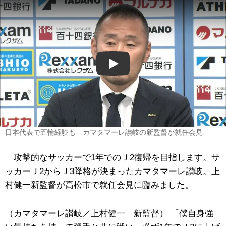
Play
日本代表で五輪経験も カマタマーレ讃岐の新監督が就任会見
攻撃的なサッカーで1年でのＪ2復帰を目指します。サ
ッカーＪ2からＪ3降格が決まったカマタマーレ讃岐。上
村健一新監督が高松市で就任会見に臨みました。
（カマタマーレ讃岐／上村健一 新監督） 「僕自身強