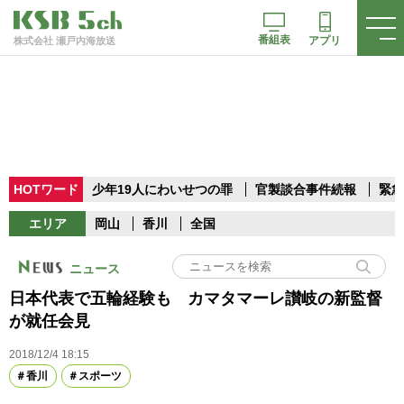
番組表
アプリ
株式会社 瀬戸内海放送
HOTワード
少年19人にわいせつの罪
官製談合事件続報
緊急
エリア
岡山
香川
全国
ニュース
日本代表で五輪経験も カマタマーレ讃岐の新監督
が就任会見
2018/12/4 18:15
香川
スポーツ