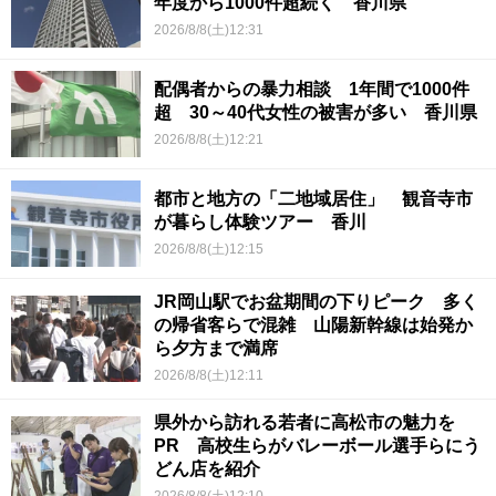
年度から1000件超続く 香川県
2026/8/8(土)12:31
配偶者からの暴力相談 1年間で1000件
超 30～40代女性の被害が多い 香川県
2026/8/8(土)12:21
都市と地方の「二地域居住」 観音寺市
が暮らし体験ツアー 香川
2026/8/8(土)12:15
JR岡山駅でお盆期間の下りピーク 多く
の帰省客らで混雑 山陽新幹線は始発か
ら夕方まで満席
2026/8/8(土)12:11
県外から訪れる若者に高松市の魅力を
PR 高校生らがバレーボール選手らにう
どん店を紹介