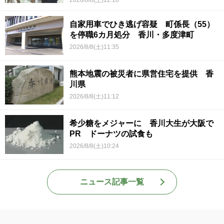
2026/8/8(土)12:10
自家用車でひき逃げ容疑 町係長（55）
を停職6カ月処分 香川・多度津町
2026/8/8(土)11:35
熊本地震の被災者に県営住宅を提供 香
川県
2026/8/8(土)11:12
希少糖をメジャーに 香川大生が大阪で
PR ドーナツの試食も
2026/8/8(土)10:24
ニュース記事一覧