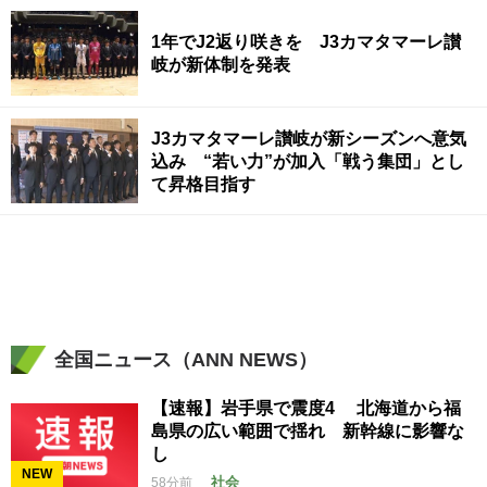
1年でJ2返り咲きを J3カマタマーレ讃
岐が新体制を発表
J3カマタマーレ讃岐が新シーズンへ意気
込み “若い力”が加入「戦う集団」とし
て昇格目指す
全国ニュース（ANN NEWS）
【速報】岩手県で震度4 北海道から福
島県の広い範囲で揺れ 新幹線に影響な
し
NEW
社会
58分前