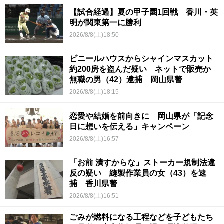
【試合経過】夏の甲子園1回戦 香川・英
明が関東第一に勝利
2026/8/8(土)18:50
ビニールハウスからシャインマスカット
約200房を盗んだ疑い ネットで販売か
無職の男（42）逮捕 岡山県警
2026/8/8(土)18:15
恋愛や結婚を前向きに 岡山県が「記念
日に想いを伝える」キャンペーン
2026/8/8(土)16:57
「お前 潰すからな」ストーカー規制法違
反の疑い 縫製作業員の女（43）を逮
捕 香川県警
2026/8/8(土)16:51
ごみが燃料になる工程などを子どもたち