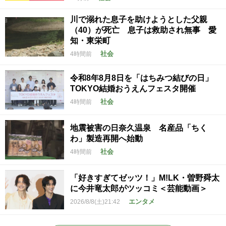
川で溺れた息子を助けようとした父親
（40）が死亡 息子は救助され無事 愛
知・東栄町
社会
4時間前
令和8年8月8日を「はちみつ結びの日」
TOKYO結婚おうえんフェスタ開催
社会
4時間前
地震被害の日奈久温泉 名産品「ちく
わ」製造再開へ始動
社会
4時間前
「好きすぎてゼッツ！」M!LK・曽野舜太
に今井竜太郎がツッコミ＜芸能動画＞
エンタメ
2026/8/8(土)21:42